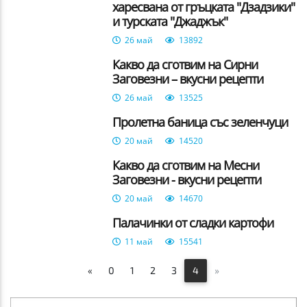
харесвана от гръцката "Дзадзики"
и турската "Джаджък"
26 май
13892
Какво да сготвим на Сирни
Заговезни – вкусни рецепти
26 май
13525
Пролетна баница със зеленчуци
20 май
14520
Какво да сготвим на Месни
Заговезни - вкусни рецепти
20 май
14670
Палачинки от сладки картофи
11 май
15541
«
0
1
2
3
4
»