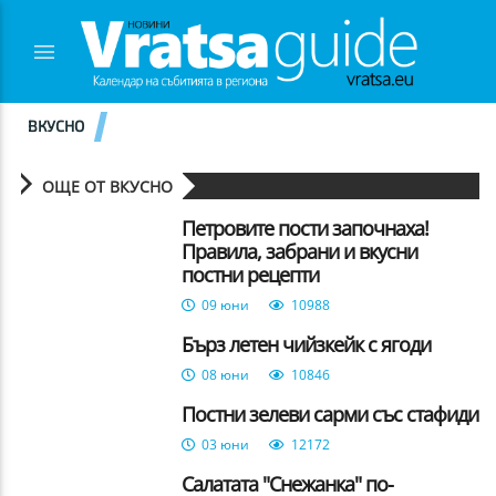
ВКУСНО
ОЩЕ ОТ ВКУСНО
Петровите пости започнаха!
Правила, забрани и вкусни
постни рецепти
09 юни
10988
Бърз летен чийзкейк с ягоди
08 юни
10846
Постни зелеви сарми със стафиди
03 юни
12172
Салатата "Снежанка" по-