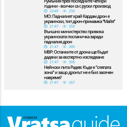
Румъния през последните четири
години - всички са с руски произход
23:49
250
МО: Падналият край Кардам дрон е
украински, тип дрон-примамка “Майя”
21:47
359
Външно министерство привика
украинската посланичка заради
падналия дрон
21:47
300
МВР: Останките от дрона ще бъдат
дадени за експертно изследване
21:47
306
Нейнски пита Радев: Къде е "сляпата
зона" и защо дронът не е бил засечен
навреме?
21:47
267