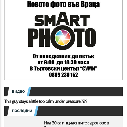
видео
This guy stays a little too calm under pressure ????
последни
Над 30 са инцидентите с дронове в