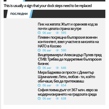
This is usually a sign that your dock steps need to be replaced
последни
Пик на жегата: Жълт и оранжев код за
почти цялата страна за утре
06 авг
595
Плевен посрещна българския военен
контингент, взел участие в мисията на
НАТО в Косово
06 авг
590
Вицепремиерът Александър Пулев пред
СТИВ: Трябва да подкрепяме българския
бизнес
06 авг
646
Мира Баджева се прости с Димитър
Шумналиев: Лети, любов - ти, който
обичаше, без да притежаваш
06 авг
654
София поема дълг от 367 млн. евро за
модернизирането на градската среда
06 авг
638