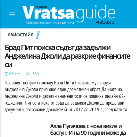
ЛАЙФСТАЙЛ
Брад Пит поиска съдът да задължи
Анджелина Джоли да разкрие финансите
си
06 авг
589
Правният конфликт между Брад Пит и бившата му съпруга
Анджелина Джоли прие още един драматичен обрат. Данните на
Анджелина Джоли и десетки знаменитости се появиха онлайн 62-
годишният Пит сега иска от съда да задължи Джоли да представи
документи, показващи доходите ѝ от 2017 до 2019 г., след като тя
Алла Пугачова с нова визия и
бастун: И на 90 години може да