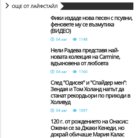
ОЩЕ ОТ ЛАЙФСТАЙЛ
Фики издаде нова песен с псувни,
феновете му се възмутиха
(ВИДЕО)
04 авг
1148
Нели Радева представя най-
новата колекция на Carmine,
вдъхновена от любовта
04 авг
1160
След "Одисея" и "Спайдер мен":
Зендая и Том Холанд напът да
станат рекордьори по приходи в
Холивуд
04 авг
1097
120 г. от рождението на Онасис:
Ожени се за Джаки Кенеди, но
докрай обичаше Мария Калас