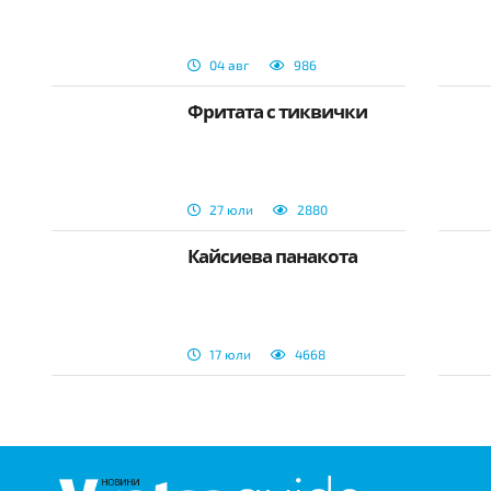
04 авг
986
Фритата с тиквички
27 юли
2880
Кайсиева панакота
17 юли
4668