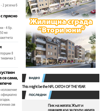
- 2 резена б
с прясно
и - 4 бр.
250 мл
 пакетчета
и
 порции 8
2 тиквички 1
куствен
 се сама,
видео
репече
This might be the NFL CATCH OF THE YEAR
то изложение
та официално
последни
огадки.
огичния свя
Пик на жегата: Жълт и
оранжев код за почти цялата