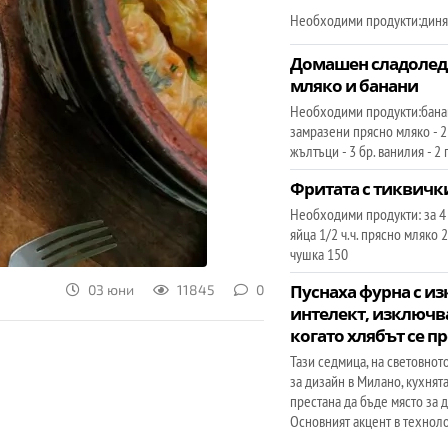
Необходими продукти:диня 
Домашен сладолед 
мляко и банани
Необходими продукти:банан
замразени прясно мляко - 
жълтъци - 3 бр. ванилия - 2
Фритата с тиквичк
Необходими продукти: за 4
яйца 1/2 ч.ч. прясно мляко 
чушка 150
Пуснаха фурна с из
03 юни
11845
0
интелект, изключва
когато хлябът се п
Тази седмица, на световно
за дизайн в Милано, кухня
престана да бъде място за д
Основният акцент в технол