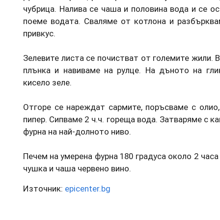
чубрица. Налива се чаша и половина вода и се ос
поеме водата. Сваляме от котлона и разбърква
привкус.
Зелевите листа се почистват от големите жили. Въ
плънка и навиваме на рулце. На дъното на гли
кисело зеле.
Отгоре се нареждат сармите, поръсваме с олио,
пипер. Сипваме 2 ч.ч. гореща вода. Затваряме с к
фурна на най-долното ниво.
Печем на умерена фурна 180 градуса около 2 часа
чушка и чаша червено вино.
Източник:
epicenter.bg