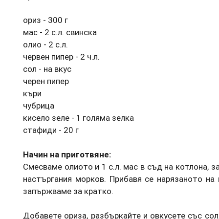
ориз - 300 г
мас - 2 с.л. свинска
олио - 2 с.л.
червен пипер - 2 ч.л.
сол - на вкус
черен пипер
къри
чубрица
кисело зеле - 1 голяма зелка
стафиди - 20 г
Начин на приготвяне:
Смесваме олиото и 1 с.л. мас в съд на котлона, 
настъргания морков. Прибавя се нарязаното на
запържваме за кратко.
Добавете ориза, разбъркайте и овкусете със сол, 