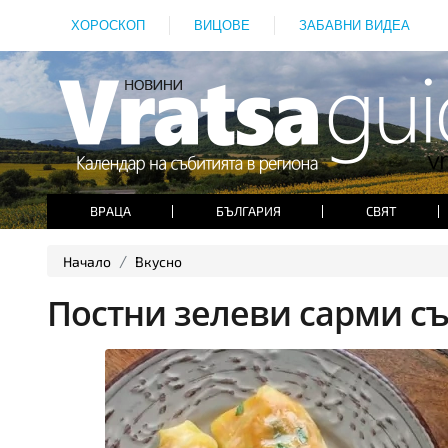
ХОРОСКОП
ВИЦОВЕ
ЗАБАВНИ ВИДЕА
ВРАЦА
БЪЛГАРИЯ
СВЯТ
Начало
Вкусно
Постни зелеви сарми с