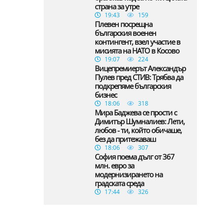
страна за утре
19:43
159
Плевен посрещна
българския военен
контингент, взел участие в
мисията на НАТО в Косово
19:07
224
Вицепремиерът Александър
Пулев пред СТИВ: Трябва да
подкрепяме българския
бизнес
18:06
318
Мира Баджева се прости с
Димитър Шумналиев: Лети,
любов - ти, който обичаше,
без да притежаваш
18:06
307
София поема дълг от 367
млн. евро за
модернизирането на
градската среда
17:44
326