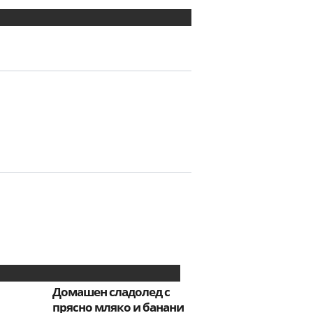
Домашен сладолед с
прясно мляко и банани