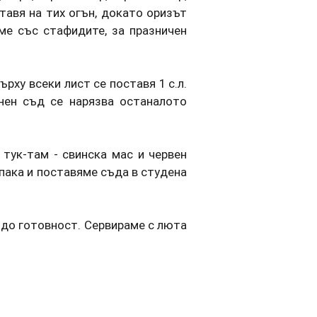
тавя на тих огън, докато оризът
ме със стафидите, за празничен
рху всеки лист се поставя 1 с.л.
нен съд се нарязва останалото
 тук-там - свинска мас и червен
апака и поставяме съда в студена
 до готовност. Сервираме с люта