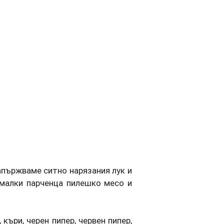
запържваме ситно нарязания лук и
 малки парченца пилешко месо и
къри, черен пипер, червен пипер,