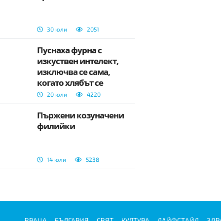
30 юли
2051
Пуснаха фурна с
изкуствен интелект,
изключва се сама,
когато хлябът се
препече
20 юли
4220
Пържени козуначени
филийки
14 юли
5238
ВРАЦА
БЪЛГАРИЯ
СВЯТ
КУЛТУРА
ЛАЙФСТАЙЛ
ЗДР