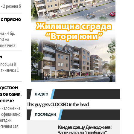
- 2 резена б
с прясно
и - 4 бр.
250 мл
 пакетчета
и
 порции 8
2 тиквички 1
куствен
 се сама,
видео
репече
This guy gets CLOCKED in the head
то изложение
та официално
последни
огадки.
огичния свя
Кандев срещу Демерджиев:
Започнаха да "прибират"