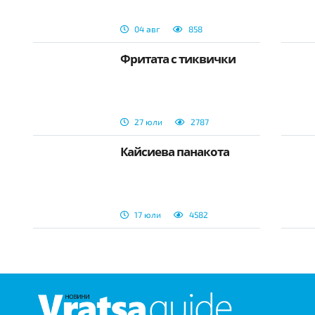
04 авг
858
Фритата с тиквички
27 юли
2787
Кайсиева панакота
17 юли
4582