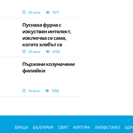
30 юли
1971
Пуснаха фурна с
изкуствен интелект,
изключва се сама,
когато хлябът се
препече
20 юли
4160
Пържени козуначени
филийки
14 юли
5166
ВРАЦА
БЪЛГАРИЯ
СВЯТ
КУЛТУРА
ЛАЙФСТАЙЛ
ЗДР