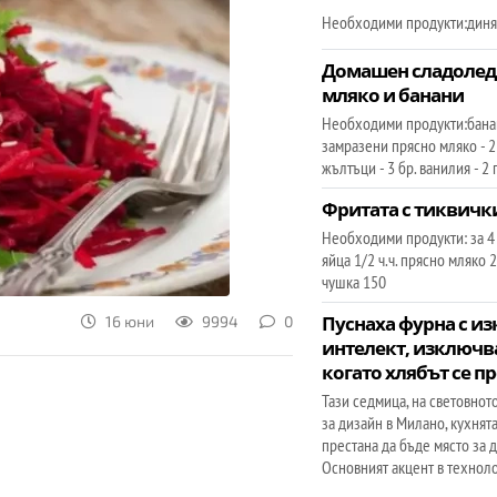
Необходими продукти:диня 
Домашен сладолед 
мляко и банани
Необходими продукти:банан
замразени прясно мляко - 
жълтъци - 3 бр. ванилия - 2
Фритата с тиквичк
Необходими продукти: за 4
яйца 1/2 ч.ч. прясно мляко 
чушка 150
Пуснаха фурна с из
16 юни
9994
0
интелект, изключва
когато хлябът се п
Тази седмица, на световно
за дизайн в Милано, кухня
престана да бъде място за д
Основният акцент в технол