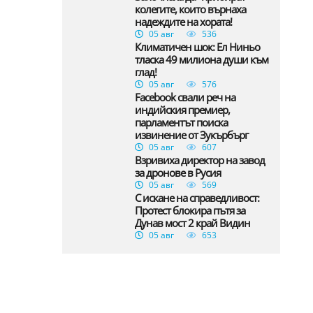
колегите, които върнаха
надеждите на хората!
05 авг
536
Климатичен шок: Ел Ниньо
тласка 49 милиона души към
глад!
05 авг
576
Facebook свали реч на
индийския премиер,
парламентът поиска
извинение от Зукърбърг
05 авг
607
Взривиха директор на завод
за дронове в Русия
05 авг
569
С искане на справедливост:
Протест блокира пътя за
Дунав мост 2 край Видин
05 авг
653