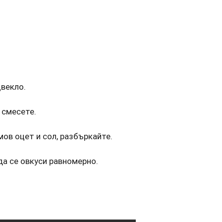
векло.
 смесете.
мов оцет и сол, разбъркайте.
да се овкуси равномерно.