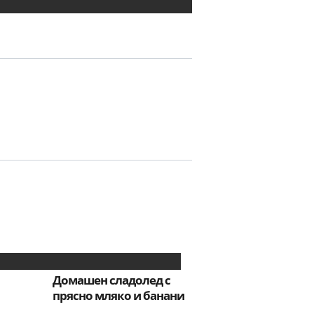
Домашен сладолед с
прясно мляко и банани