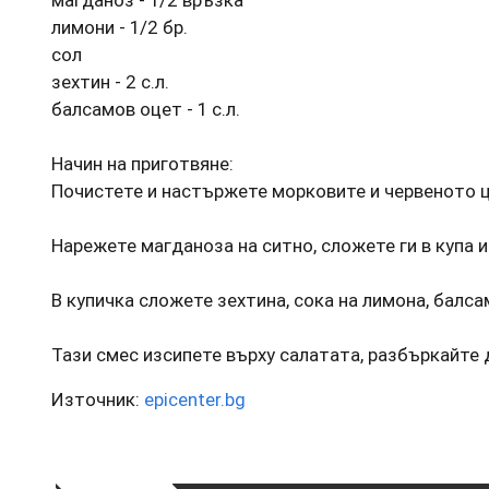
магданоз - 1/2 връзка
лимони - 1/2 бр.
сол
зехтин - 2 с.л.
балсамов оцет - 1 с.л.
Начин на приготвяне:
Почистете и настържете морковите и червеното ц
Нарежете магданоза на ситно, сложете ги в купа и
В купичка сложете зехтина, сока на лимона, балса
Тази смес изсипете върху салатата, разбъркайте 
Източник:
epicenter.bg