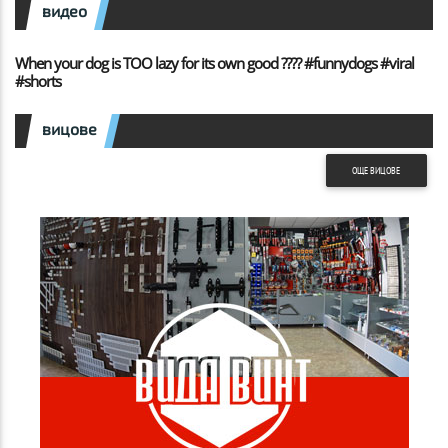
видео
When your dog is TOO lazy for its own good ???? #funnydogs #viral
#shorts
вицове
ОЩЕ ВИЦОВЕ