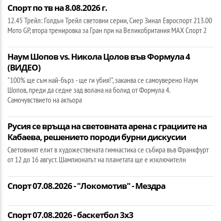
Спорт по тв на 8.08.2026 г.
12.45 Трейл: Голдън Трейл световни серии, Сиер Зинал Евроспорт 213.00
Мото GP, втора тренировка за Гран при на Великобритания МАХ Спорт 2
Наум Шопов vs. Никола Цолов във Формула 4
(ВИДЕО)
"100% ще съм най-бърз - ще ги убия!", заканва се самоуверено Наум
Шопов, преди да седне зад волана на болид от Формула 4.
Самочувствието на актьора
Русия се връща на световната арена с грациите на
Кабаева, решението породи бурни дискусии
Световният елит в художествената гимнастика се събира във Франкфурт
от 12 до 16 август. Шампионатът на планетата ще е изключителн
Спорт 07.08.2026 - "Локомотив" - Мездра
Спорт 07.08.2026 - баскетбол 3х3