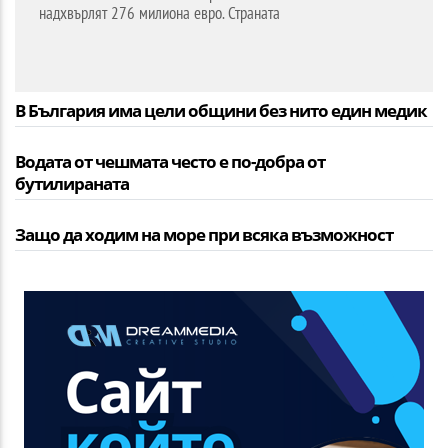
надхвърлят 276 милиона евро. Страната
В България има цели общини без нито един медик
Водата от чешмата често е по-добра от
бутилираната
Защо да ходим на море при всяка възможност