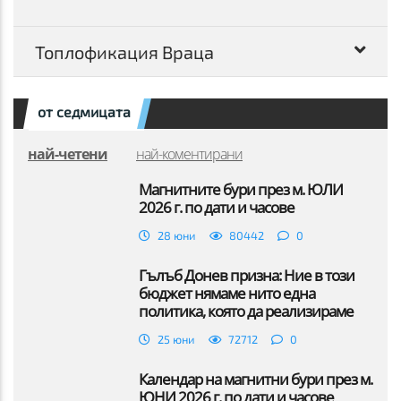
Топлофикация Враца
от седмицата
най-четени
най-коментирани
Магнитните бури през м. ЮЛИ
2026 г. по дати и часове
28 юни
80442
0
Гълъб Донев призна: Ние в този
бюджет нямаме нито една
политика, която да реализираме
25 юни
72712
0
Календар на магнитни бури през м.
ЮНИ 2026 г. по дати и часове