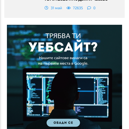
31 май
72635
0