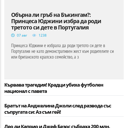
Обърна ли гръб на Бъкингам?:
Принцеса Юджини избра да роди
третото си дете в Португалия
07 авг
1238
Принцеса Юджини е избрала да роди третото си дете в
Португалия не като демонстративен жест към родителите си
или британското кралско семейство, а з
Кървава трагедия! Крадци убиха футболен
национал с павета
Братът на Анджелина Джоли след развода със
съпругата си: Аз съм гей!
Лео ди Каприо и Джеф Безос събраха 200 млн.