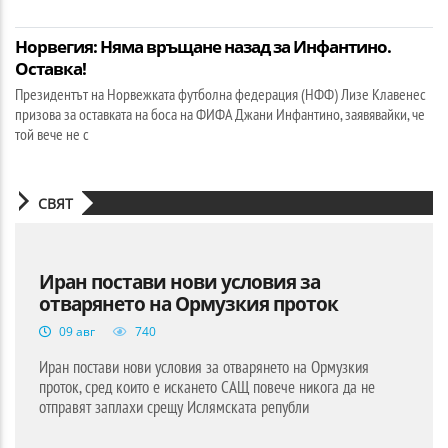
Норвегия: Няма връщане назад за Инфантино.
Оставка!
Президентът на Норвежката футболна федерация (НФФ) Лизе Клавенес
призова за оставката на боса на ФИФА Джани Инфантино, заявявайки, че
той вече не с
СВЯТ
Иран постави нови условия за
отварянето на Ормузкия проток
09 авг
740
Иран постави нови условия за отварянето на Ормузкия
проток, сред които е искането САЩ повече никога да не
отправят заплахи срещу Ислямската републи