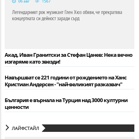
06 авг
1567
Легендарният рок музикант Глен Хюз обяви, че прекратява
концертната си дейност заради сърд
Акад. Иван Гранитски за Стефан Цанев: Нека вечно
изгаряме като звезди!
Навършват се 221 години от рождението на Ханс
Кристиан Андерсен - "най-великият разказвач"
България е върнала на Турция над 3000 културни
ценности
ЛАЙФСТАЙЛ