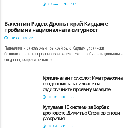
07 авг
737
БЪЛГАРИЯ
Валентин Радев: Дронът край Кардам е
пробив на националната сигурност
10:33
86
Падналият и самовзривил се край село Кардам украински
безпилотен апарат представлява категоричен пробив в националната
сигурност, въпреки че най-ве
Криминален психолог: Има тревожна
тенденция за засилване на
садистичните прояви у младите
10:18
135
Купуваме 10 системи за борба с
дроновете. Димитър Стоянов с нови
разкрития
10:04
172