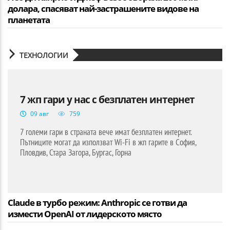
долара, спасяват най-застрашените видове на
планетата
ТЕХНОЛОГИИ
7 жп гари у нас с безплатен интернет
09 авг
759
7 големи гари в страната вече имат безплатен интернет.
Пътниците могат да използват Wi-Fi в жп гарите в София,
Пловдив, Стара Загора, Бургас, Горна
Claude в турбо режим: Anthropic се готви да
измести OpenAI от лидерското място