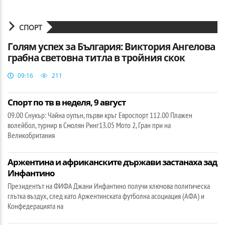
СПОРТ
Голям успех за България: Виктория Ангелова
грабна световна титла в тройния скок
09:16
211
Спорт по тв в неделя, 9 август
09.00 Снукър: Чайна оупън, първи кръг Евроспорт 112.00 Плажен
волейбол, турнир в Смолян Ринг13.05 Мото 2, Гран при на
Великобритания
Аржентина и африканските държави застанаха зад
Инфантино
Президентът на ФИФА Джани Инфантино получи ключова политическа
глътка въздух, след като Аржентинската футболна асоциация (АФА) и
Конфедерацията на