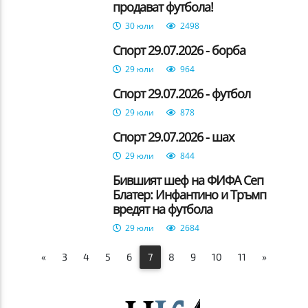
продават футбола!
30 юли
2498
Спорт 29.07.2026 - борба
29 юли
964
Спорт 29.07.2026 - футбол
29 юли
878
Спорт 29.07.2026 - шах
29 юли
844
Бившият шеф на ФИФА Сеп
Блатер: Инфантино и Тръмп
вредят на футбола
29 юли
2684
«
3
4
5
6
7
8
9
10
11
»