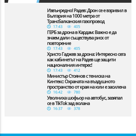
Извънредно! Радев: Дрон се е взривил в
България на 1000 метра от
Трансбалканския газопровод
17:43
405
ГЕРБ за дрона в Кардам: Важно е да
знаем дали съществува риск от
повторение
17:43
405
Христо Гаджев за дрона: Интересно сега
как кабинетът на Радев ще защити
националния интерес!
17:43
412
Министър Стоянов с тениска на
Кинтекс: Охраната на въздушното
пространство от края на юли е засилена
16:42
780
Уволниха шофьор на автобус, зазяпал
се в TikTok зад волана
16:37
378