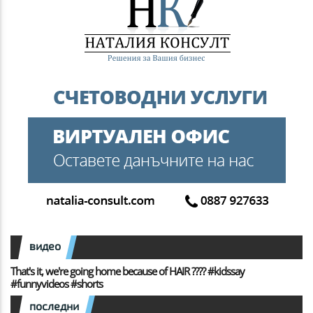
видео
That's it, we're going home because of HAIR ???? #kidssay
#funnyvideos #shorts
последни