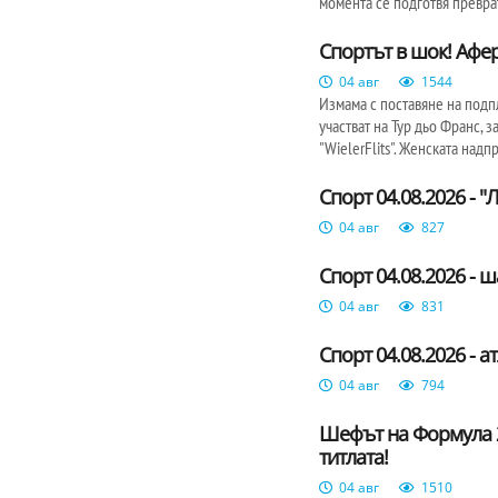
момента се подготвя превр
Спортът в шок! Афер
04 авг
1544
Измама с поставяне на подп
участват на Тур дьо Франс,
"WielerFlits". Женската над
Спорт 04.08.2026 - 
04 авг
827
Спорт 04.08.2026 - ш
04 авг
831
Спорт 04.08.2026 - а
04 авг
794
Шефът на Формула 2
титлата!
04 авг
1510