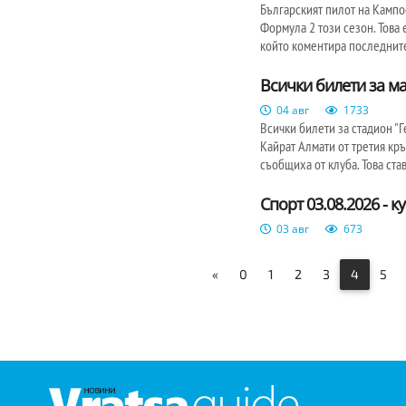
Българският пилот на Кампо
Формула 2 този сезон. Това
който коментира последните
Всички билети за ма
04 авг
1733
Всички билети за стадион "
Кайрат Алмати от третия кр
съобщиха от клуба. Това став
Спорт 03.08.2026 - 
03 авг
673
«
0
1
2
3
4
5