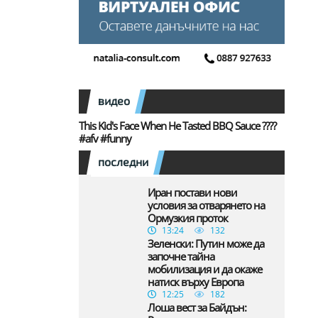
видео
This Kid's Face When He Tasted BBQ Sauce ????
#afv #funny
последни
Иран постави нови
условия за отварянето на
Ормузкия проток
13:24
132
Зеленски: Путин може да
започне тайна
мобилизация и да окаже
натиск върху Европа
12:25
182
Лоша вест за Байдън: