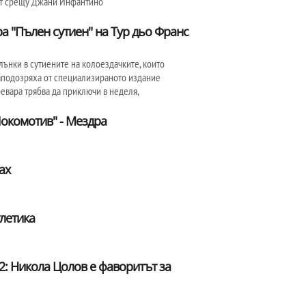
ат срещу Джани Инфантино
а "Пълен сутиен" на Тур дьо Франс
лънки в сутиените на колоездачките, които
 заподозряха от специализираното издание
превара трябва да приключи в неделя,
"Локомотив" - Мездра
ах
тлетика
: Никола Цолов е фаворитът за