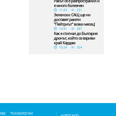
Ракът се е разпространил и
е много болезнен
11:20
251
Зеленски: САЩ ще ни
доставят ракети
"Пейтриът" всеки месец!
10:41
267
Как е стигнал до България
дронът, който се взриви
край Кардам
10:24
324
АВЕ
ТЕХНОЛОГИИ
ХОРОСКОП