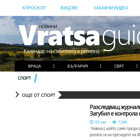
ХОРОСКОП
ВИЦОВЕ
ЗАБАВНИ ВИДЕА
ВРАЦА
БЪЛГАРИЯ
СВЯТ
СПОРТ
ОЩЕ ОТ СПОРТ
Разследващ журнали
Загубил е контрола 
05 авг
1296
Човекът, който само преди 
ролята си на президент на Ф