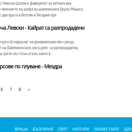
с Никола Цолов е фаворитът за титлата във
 е мнението на шефа на шампионата Бруно Мишел,
 два кръга в Белгия и Унгария пре
ча Левски - Кайрат са разпродадени
Георги Аспарухов" на домакинския мач срещу
ъг на Шампионската лига днес са разпродадени,
а трети път този сезон, както в
курсове по плуване - Мездра
6
7
8
»
ВРАЦА
БЪЛГАРИЯ
СВЯТ
КУЛТУРА
ЛАЙФСТАЙЛ
ЗДР