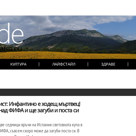
КУЛТУРА
ЛАЙФСТАЙЛ
ЗДРАВЕ
ст: Инфантино е ходещ мъртвец!
над ФИФА и ще загуби и поста си
две седмици връчи на Испания световната купа в
ИФА, съвсем скоро може да загуби поста си. В