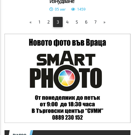
изнудване
05 авг
1459
«
1
2
3
4
5
6
7
»
видео