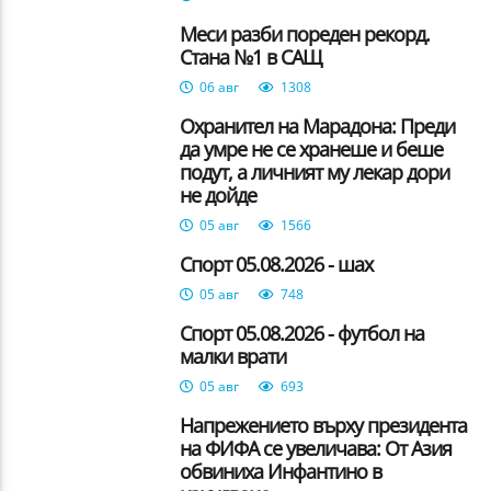
Меси разби пореден рекорд.
Стана №1 в САЩ
06 авг
1308
Охранител на Марадона: Преди
да умре не се хранеше и беше
подут, а личният му лекар дори
не дойде
05 авг
1566
Спорт 05.08.2026 - шах
05 авг
748
Спорт 05.08.2026 - футбол на
малки врати
05 авг
693
Напрежението върху президента
на ФИФА се увеличава: От Азия
обвиниха Инфантино в