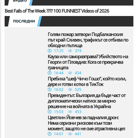
Best Fails of The Week ???? 100 FUNNIEST Videos of 2026
последни
Голям пожар затвори Подбалканския
път край Сливен, трафикът се отбива по
обходни пътища
17:25
374
Кауза или саморазправа? Убийството на
Георги от Пловдив: Кога се прекрачва
границата
16:44
434
Пребиха "шеф Чичо Гошо“, който коли,
дере и готви котки в ТикТок
16:02
525
Президентът: България да бъде част от
дипломатически натиск за мирно
решение на войната в Украйна
15:03
453
Цветлин Йовчев за падналия дрон:
Няма серизни рискове към този
момент, защото не сме атрактивна цел
14:01
441