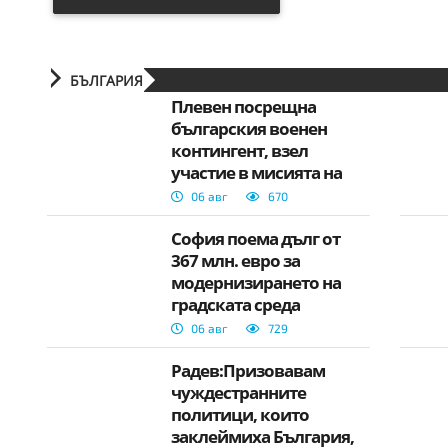
БЪЛГАРИЯ
Плевен посрещна
българския военен
контингент, взел
участие в мисията на
НАТО в Косово
06 авг
670
София поема дълг от
367 млн. евро за
модернизирането на
градската среда
06 авг
729
Радев:Призовавам
чуждестранните
политици, които
заклеймиха България,