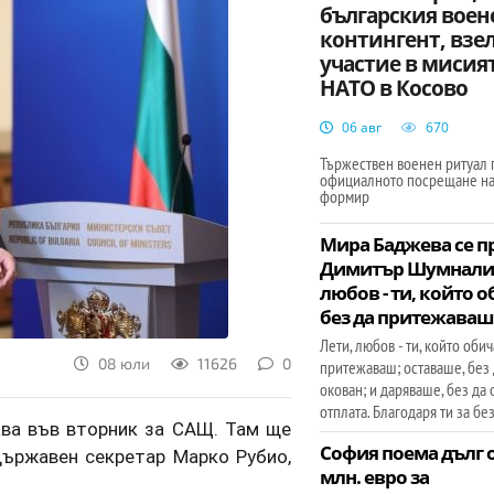
българския воен
контингент, взе
участие в мисия
НАТО в Косово
06 авг
670
Тържествен военен ритуал 
официалното посрещане на
формир
Мира Баджева се пр
Димитър Шумналие
любов - ти, който 
без да притежаваш
Лети, любов - ти, който оби
08 юли
11626
0
притежаваш; оставаше, без
окован; и даряваше, без да
отплата. Благодаря ти за бе
ва във вторник за САЩ. Там ще
София поема дълг о
държавен секретар Марко Рубио,
млн. евро за