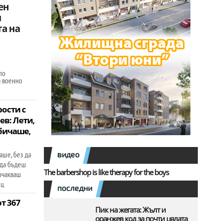
ен
л
та на
по
 военно
ости с
в: Лети,
обичаше,
чаше, без да
видео
 да бъдеш
The barbershop is like therapy for the boys
 очакваш
зц
последни
т 367
Пик на жегата: Жълт и
оранжев код за почти цялата