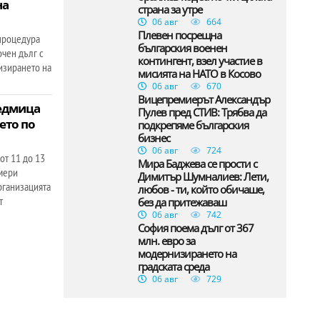
на
страна за утре
06 авг
664
Плевен посрещна
процедура
българския военен
очен дълг с
контингент, взел участие в
изирането на
мисията на НАТО в Косово
06 авг
670
Вицепремиерът Александър
седмица
Пулев пред СТИВ: Трябва да
ето по
подкрепяме българския
бизнес
06 авг
724
от 11 до 13
Мира Баджева се прости с
амери
Димитър Шумналиев: Лети,
рганизацията
любов - ти, който обичаше,
т
без да притежаваш
06 авг
742
София поема дълг от 367
млн. евро за
модернизирането на
градската среда
06 авг
729