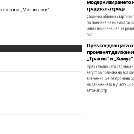
модернизирането 
градската среда
а закона „Магнитски”.
Столична община стартира 
по поемане на нов дългоср
инвестиционна цел за реал
гол
През следващата 
променят движени
„Тракия“ и „Хемус“
През следващата седмица - 
август, за подмяна на тол к
временно ще се променя о
на движението в участъци о
автомагистр