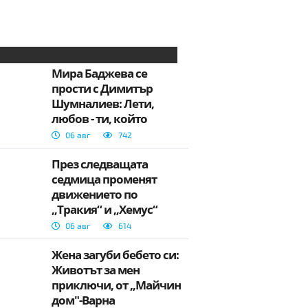
Мира Баджева се
прости с Димитър
Шумналиев: Лети,
любов - ти, който
обичаше, без да
06 авг
742
притежаваш
През следващата
седмица променят
движението по
„Тракия“ и „Хемус“
06 авг
614
Жена загуби бебето си:
Животът за мен
приключи, от „Майчин
дом"-Варна