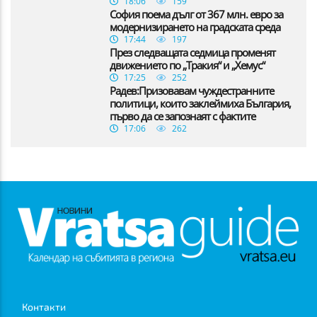
18:06
159
София поема дълг от 367 млн. евро за
модернизирането на градската среда
17:44
197
През следващата седмица променят
движението по „Тракия“ и „Хемус“
17:25
252
Радев:Призовавам чуждестранните
политици, които заклеймиха България,
първо да се запознаят с фактите
17:06
262
Контакти