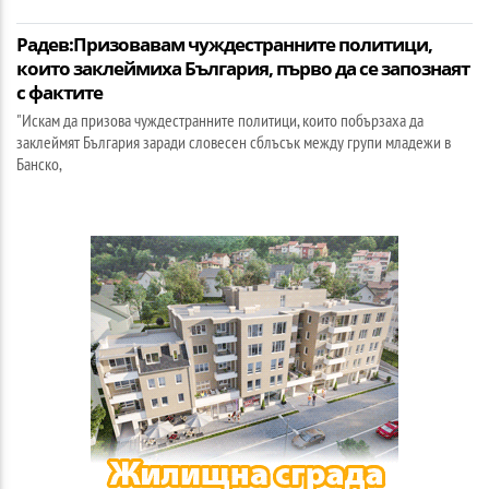
Радев:Призовавам чуждестранните политици,
които заклеймиха България, първо да се запознаят
с фактите
"Искам да призова чуждестранните политици, които побързаха да
заклеймят България заради словесен сблъсък между групи младежи в
Банско,