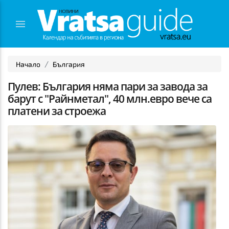
Начало
България
Пулев: България няма пари за завода за
барут с "Райнметал", 40 млн.евро вече са
платени за строежа