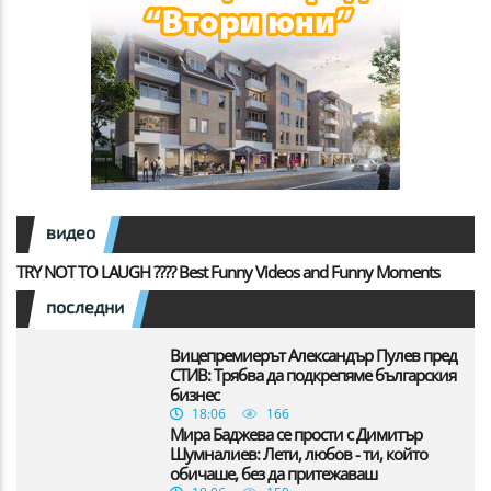
видео
TRY NOT TO LAUGH ???? Best Funny Videos and Funny Moments
последни
Вицепремиерът Александър Пулев пред
СТИВ: Трябва да подкрепяме българския
бизнес
18:06
166
Мира Баджева се прости с Димитър
Шумналиев: Лети, любов - ти, който
обичаше, без да притежаваш