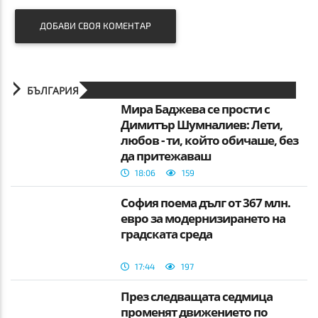
ДОБАВИ СВОЯ КОМЕНТАР
БЪЛГАРИЯ
Мира Баджева се прости с
Димитър Шумналиев: Лети,
любов - ти, който обичаше, без
да притежаваш
18:06
159
София поема дълг от 367 млн.
евро за модернизирането на
градската среда
17:44
197
През следващата седмица
променят движението по