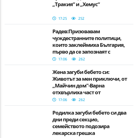
„Тракия“ и „Хемус“
17:25
252
Радев:Призовавам
чуждестранните политици,
които заклеймиха България,
първо да се запознаят с
фактите
17:06
262
Жена загуби бебето си:
Животът за мен приключи, от
„Майчин дом"-Варна
отхвърлиха част от
твърденията
17:06
262
Родилка загуби бебето си два
дни преди секцио,
семейството подозира
лекарска грешка