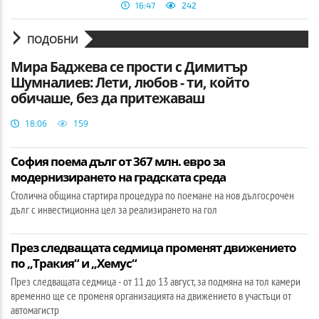
16:47
242
ПОДОБНИ
Мира Баджева се прости с Димитър
Шумналиев: Лети, любов - ти, който
обичаше, без да притежаваш
18:06
159
София поема дълг от 367 млн. евро за
модернизирането на градската среда
Столична община стартира процедура по поемане на нов дългосрочен
дълг с инвестиционна цел за реализирането на гол
През следващата седмица променят движението
по „Тракия“ и „Хемус“
През следващата седмица - от 11 до 13 август, за подмяна на тол камери
временно ще се променя организацията на движението в участъци от
автомагистр