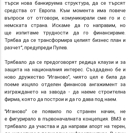
търси нова банкируема структура, да се търсят
средства от Европа. Към момента има повече
въпроси от отговори, комуникирали сме го и с
немската страна. Искаме да го направим, но
ще изпитаме трудности да го финансираме.
Трябва да се трансформира целият бизнес план и
разчет", предупреди Пулев.
Трябвало да се предоговорят редица клаузи и за
защита на националния интерес. Създадено бе и
ново дружество "Иганово", чиято цел е била да
поеме изцяло отделен финансов ангажимент за
изграждането на завода - да наеме строителна
фирма, която да построи и да го дава под наем.
"Иганово" се появило по странен начин, не
е фигурирало в първоначалната концепция. ВМЗ е
трябвало да участва и да направи апорт на терен,