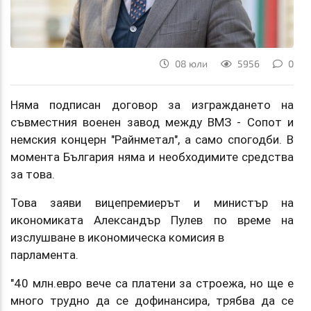
08 юли
5956
0
Няма подписан договор за изграждането на
съвместния военен завод между ВМЗ - Сопот и
немския концерн "Райнметал", а само спогодби. В
момента България няма и необходимите средства
за това.
Това заяви вицепремиерът и министър на
икономиката Александър Пулев по време на
изслушване в икономическа комисия в
парламента.
"40 млн.евро вече са платени за строежа, но ще е
много трудно да се дофинансира, трябва да се