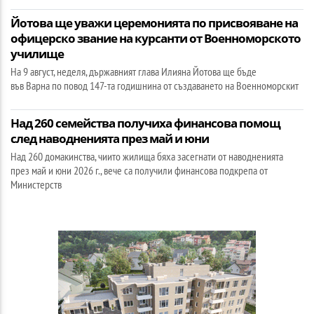
Йотова ще уважи церемонията по присвояване на
офицерско звание на курсанти от Военноморското
училище
На 9 август, неделя, държавният глава Илияна Йотова ще бъде
във Варна по повод 147-та годишнина от създаването на Военноморскит
Над 260 семейства получиха финансова помощ
след наводненията през май и юни
Над 260 домакинства, чиито жилища бяха засегнати от наводненията
през май и юни 2026 г., вече са получили финансова подкрепа от
Министерств