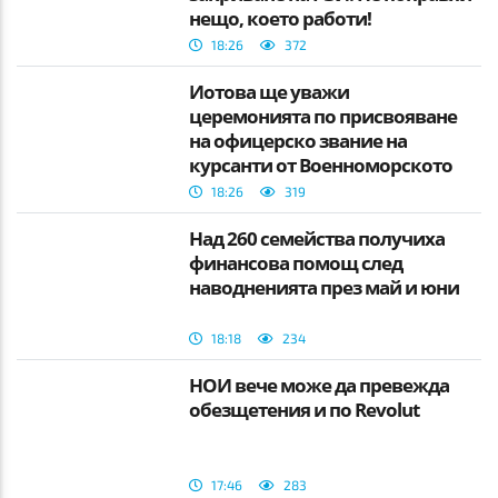
нещо, което работи!
18:26
372
Йотова ще уважи
церемонията по присвояване
на офицерско звание на
курсанти от Военноморското
училище
18:26
319
Над 260 семейства получиха
финансова помощ след
наводненията през май и юни
18:18
234
НОИ вече може да превежда
обезщетения и по Revolut
17:46
283