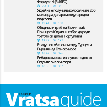
Формула 4 (ВИДЕО)
20:31
38
Украйна е получила колосалните 200
милиарда долара международна
подкрепа
19:41
160
Обърна ли гръб на Бъкингам?:
Принцеса Юджини избра да роди
третото си дете в Португалия
19:27
197
Въздушен сблъсък между Турция и
Гърция над Егейско море
18:47
326
Рибарска мрежа изплува от едно от
Седемте рилски езера
18:35
367