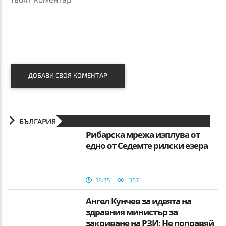
ДОБАВИ СВОЯ КОМЕНТАР
БЪЛГАРИЯ
Рибарска мрежа изплува от
едно от Седемте рилски езера
18:35
367
Ангел Кунчев за идеята на
здравния министър за
закриване на РЗИ: Не поправяй