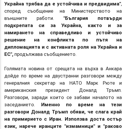
Украйна трябва да е устойчива и предвидима"
,
според съобщение на Министерството на
външните работи.
"България потвърди
подкрепата си за Украйна, както и за
намирането на справедливо и устойчиво
решение на конфликта по пътя на
дипломацията и с активната роля на Украйна и
ЕС",
продължава съобщението.
Голямата новина от срещата на върха в Анкара
дойде по време на двустранни разговори между
генералния секретар на НАТО Марк Рюте и
американския президент Доналд Тръмп.
Разговори, заради които се забави началото на
заседанието.
Именно по време на тези
разговори Доналд Тръмп обяви, че слага край
на примирието с Иран. Използва доста остър
език, нарече иранците "измамници" и "раково