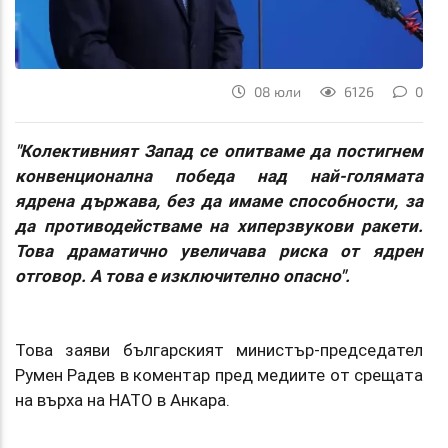
08 юли
6126
0
"Колективният Запад се опитваме да постигнем
конвенционална победа над най-голямата
ядрена държава, без да имаме способности, за
да противодействаме на хиперзвукови ракети.
Това драматично увеличава риска от ядрен
отговор. А това е изключително опасно".
Това заяви българският министър-председател
Румен Радев в коментар пред медиите от срещата
на върха на НАТО в Анкара.