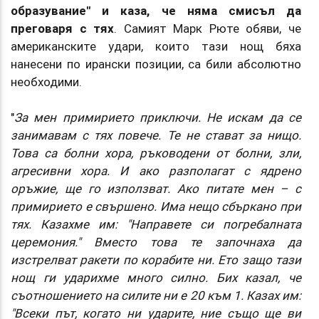
образувание" и каза, че няма смисъл да
преговаря с тях
. Самият Марк Рюте обяви, че
американските удари, които тази нощ бяха
нанесени по ирански позиции, са били абсолютно
необходими.
"
За мен примирието приключи. Не искам да се
занимавам с тях повече. Те не стават за нищо.
Това са болни хора, ръководени от болни, зли,
агресивни хора. И ако разполагат с ядрено
оръжие, ще го използват. Ако питате мен – с
примирието е свършено. Има нещо сбъркано при
тях. Казахме им: "Направете си погребалната
церемония." Вместо това те започнаха да
изстрелват ракети по корабите ни. Ето защо тази
нощ ги ударихме много силно. Бих казал, че
съотношението на силите ни е 20 към 1. Казах им:
"Всеки път, когато ни ударите, ние също ще ви