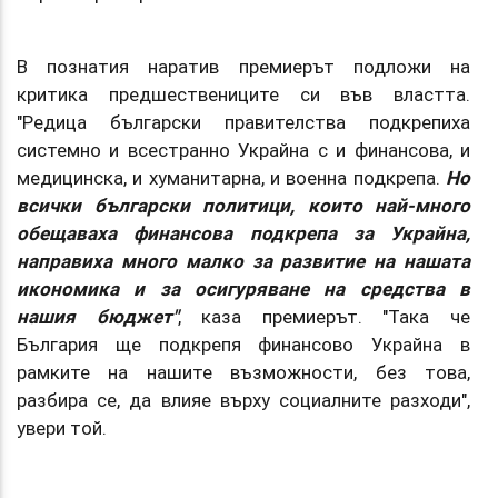
В познатия наратив премиерът подложи на
критика предшествениците си във властта.
"Редица български правителства подкрепиха
системно и всестранно Украйна с и финансова, и
медицинска, и хуманитарна, и военна подкрепа.
Но
всички български политици, които най-много
обещаваха финансова подкрепа за Украйна,
направиха много малко за развитие на нашата
икономика и за осигуряване на средства в
нашия бюджет"
, каза премиерът. "Така че
България ще подкрепя финансово Украйна в
рамките на нашите възможности, без това,
разбира се, да влияе върху социалните разходи",
увери той.