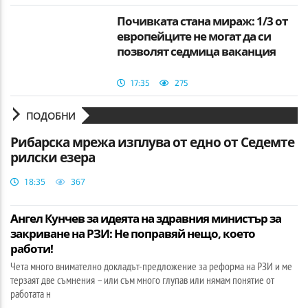
Почивката стана мираж: 1/3 от
европейците не могат да си
позволят седмица ваканция
17:35
275
ПОДОБНИ
Рибарска мрежа изплува от едно от Седемте
рилски езера
18:35
367
Ангел Кунчев за идеята на здравния министър за
закриване на РЗИ: Не поправяй нещо, което
работи!
Чета много внимателно докладът-предложение за реформа на РЗИ и ме
терзаят две съмнения – или съм много глупав или нямам понятие от
работата н