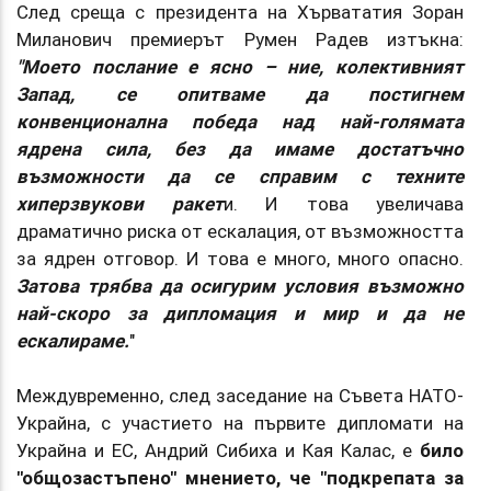
След среща с президента на Хървататия Зоран
Миланович премиерът Румен Радев изтъкна:
"Моето послание е ясно – ние, колективният
Запад, се опитваме да постигнем
конвенционална победа над най-голямата
ядрена сила, без да имаме достатъчно
възможности да се справим с техните
хиперзвукови ракет
и. И това увеличава
драматично риска от ескалация, от възможността
за ядрен отговор. И това е много, много опасно.
Затова трябва да осигурим условия възможно
най-скоро за дипломация и мир и да не
ескалираме.
"
Междувременно, след заседание на Съвета НАТО-
Украйна, с участието на първите дипломати на
Украйна и ЕС, Андрий Сибиха и Кая Калас, е
било
"общозастъпено" мнението, че "подкрепата за