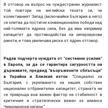
В отговор на въпрос на чуждестранен журналист
той повтори на английски тезата си, че
колективният Запад (включвайки България в него)
се опитва да постигне конвенционална победа над
най-голямата ядрена сила, без да има например
капацитет да противодейства на хиперзвукови
ракети, и това увеличава риска от ядрен отговор.
Радев подчерта нуждата от "системни усилия"
в Европа, за да се гарантира сигурността на
държавите, предвид "въоръжените сблъсъци"
в Украйна и Близкия изток
. "Специално за
България, с укрепването на нашия собствен
национален отбранителен капацитет, страната ни
се превръща във важен фактор на стабилност в
критичния и стратегически важен за алианса
Черноморски регион."