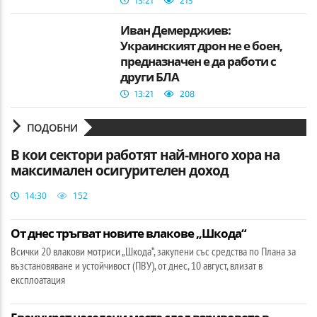
Иван Демерджиев:
Украинският дрон не е боен,
предназначен е да работи с
други БЛА
13:21
208
ПОДОБНИ
В кои сектори работят най-много хора на
максимален осигурителен доход
14:30
152
От днес тръгват новите влакове „Шкода“
Всички 20 влакови мотриси „Шкода“, закупени със средства по Плана за
възстановяване и устойчивост (ПВУ), от днес, 10 август, влизат в
експлоатация