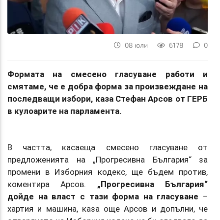
08 юли
6178
0
Формата на смесено гласуване работи и
смятаме, че е добра форма за произвеждане на
последващи избори, каза Стефан Арсов от ГЕРБ
в кулоарите на парламента.
В частта, касаеща смесено гласуване от
предложенията на „Прогресивна България“ за
промени в Изборния кодекс, ще бъдем против,
коментира Арсов.
„Прогресивна България“
дойде на власт с тази форма на гласуване
–
хартия и машина, каза още Арсов и допълни, че