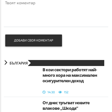
Твоят коментар
ДОБАВИ СВОЯ КОМЕНТАР
БЪЛГАРИЯ
В кои сектори работят най-
много хора на максимален
осигурителен доход
14:30
152
От днес тръгват новите
влакове „Шкода“