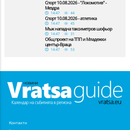
Спорт 10.08.2026 - "Локомотив" -
Мездра
14:47
44
Спорт 10.08.2026 - атлетика
14:47
45
Мъж нападна таксиметров шофьор
14:47
31
Общ проект на ТПП и Младежки
център-Враца
14:47
53
Контакти