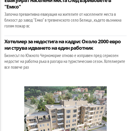
Евакуират населени места след взривовете в
"Емко"
Започна превантивна евакуация на жителите от населените места в
близост до завод "Емко" в тревненското село Белица , където възникна
голям пожар вс
Хотелиер за недостига на кадри: Около 2000 евро
ни струва идването на един работник
Бизнесът по Южното Черноморие отново е изправен пред сериозен
недостиг на работна ръка в разгара на туристическия сезон. Хотелиерите
все повече раз