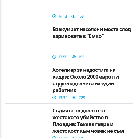
14:18
158
Евакуират населени места след
взривовете в "Емко"
13:59
199
Хотелиер за недостига на
кадри: Около 2000 евро ни
струва идването на един
работник
13:34
229
Съдията по делото за
жестокото убийство в
Пловдив: Такава гавра и
жестокост към човек не съм
виждал
13:21
215