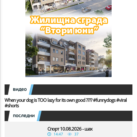
видео
When your dog is TOO lazy for its own good ???? #funnydogs #viral
#shorts
последни
Спорт 10.08.2026 - шах
14:47
37