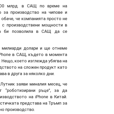
500 млрд. в САЩ по време на
о за производство на чипове и
, обаче, че компанията просто не
и с производствени мощности в
а би позволила в САЩ да се
и милиарди долари и ще отнеме
iPhone в САЩ, където в момента
 Нещо, което изглежда убягва на
одството на сложен продукт като
ва в друга за няколко дни.
Лутник заяви миналия месец, че
 “роботизирани ръце”, за да
изводството на iPhone в Китай.
остичката представа на Тръмп за
но производство.