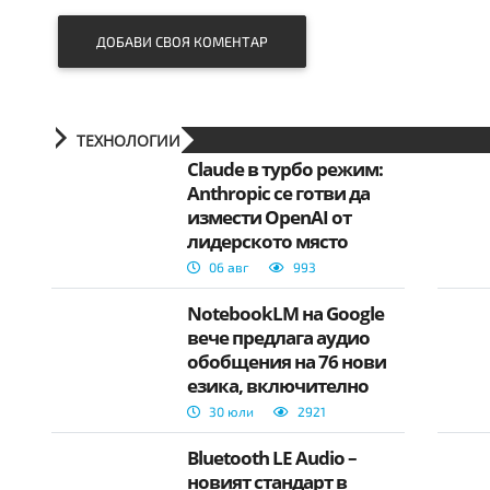
ДОБАВИ СВОЯ КОМЕНТАР
ТЕХНОЛОГИИ
Claude в турбо режим:
Anthropic се готви да
измести OpenAI от
лидерското място
06 авг
993
NotebookLM на Google
вече предлага аудио
обобщения на 76 нови
езика, включително
български
30 юли
2921
Bluetooth LE Audio –
новият стандарт в