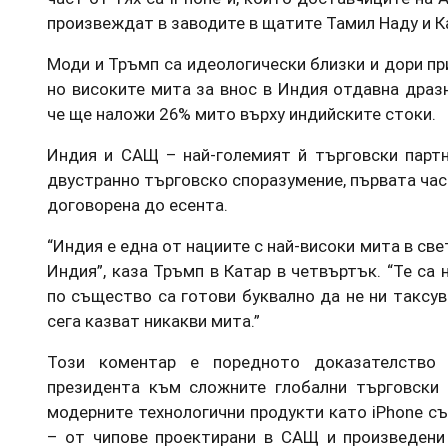
произвеждат в заводите в щатите Тамил Наду и 
Моди и Тръмп са идеологически близки и дори при
но високите мита за внос в Индия отдавна драз
че ще наложи 26% мито върху индийските стоки.
Индия и САЩ – най-големият й търговски партн
двустранно търговско споразумение, първата част
договорена до есента.
“Индия е една от нациите с най-високи мита в све
Индия”, каза Тръмп в Катар в четвъртък. “Те са 
по същество са готови буквално да не ни таксува
сега казват никакви мита.”
Този коментар е поредното доказателство 
президента към сложните глобални търговски 
модерните технологични продукти като iPhone с
– от чипове проектирани в САЩ и произведени