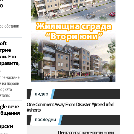
о
 се обедини
е
oft
зтрие
ли. Ето
правите,
.
 премахване
е на пароли
r, като
видео
етапа:
One Comment Away From Disaster #jinxed #fail
gle вече
#shorts
бобщения
последни
арски
Пентагонът разсекрети нови
те да