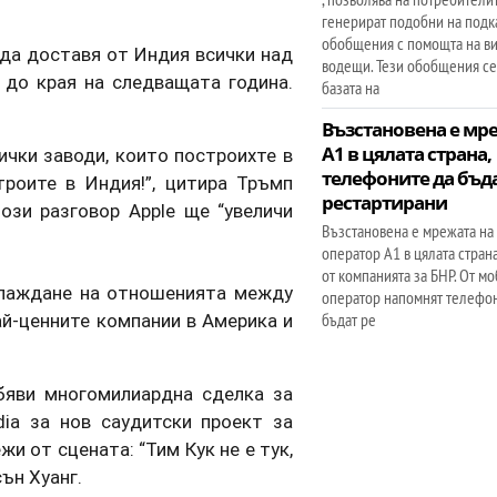
генерират подобни на подк
обобщения с помощта на в
а да доставя от Индия всички над
водещи. Тези обобщения се
 до края на следващата година.
базата на
Възстановена е мр
А1 в цялата страна,
ички заводи, които построихте в
телефоните да бъд
троите в Индия!”, цитира Тръмп
рестартирани
ози разговор Apple ще “увеличи
Възстановена е мрежата на
оператор А1 в цялата стран
от компанията за БНР. От м
хлаждане на отношенията между
оператор напомнят телефо
бъдат ре
ай-ценните компании в Америка и
бяви многомилиардна сделка за
ia за нов саудитски проект за
и от сцената: “Тим Кук не е тук,
ън Хуанг.