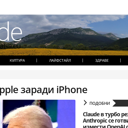
КУЛТУРА
ЛАЙФСТАЙЛ
ЗДРАВЕ
pple заради iPhone
ПОДОБНИ
Claude в турбо р
Anthropic се готв
измести OpenAI 