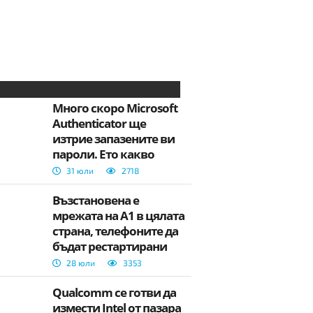
Много скоро Microsoft
Authenticator ще
изтрие запазените ви
пароли. Ето какво
трябва да направите, за
31 юли
2718
да не ги загубите.
Възстановена е
мрежата на А1 в цялата
страна, телефоните да
бъдат рестартирани
28 юли
3353
Qualcomm се готви да
измести Intel от пазара