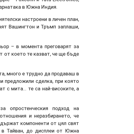
Карнатака в Южна Индия.
ятелски настроени в личен план,
нят Вашингтон и Тръмп заплаши,
ьор – в момента преговарят за
 от което те казват, че ще бъде
та, много е трудно да продаваш в
ни предложили сделка, при която
т с мита… те са най-високите, а
за опростенческия подход на
отношения и неразбирането, че
ъдържат компоненти от цял свят
 в Тайван, до дисплеи от Южна