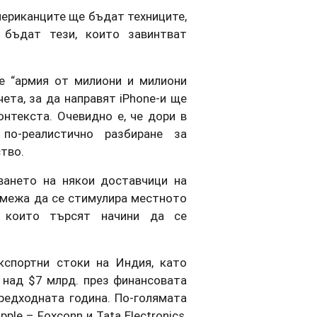
Американците ще бъдат техниците,
 бъдат тези, които завинтват
е “армия от милиони и милиони
ета, за да направят iPhone-и ще
онтекста. Очевидно е, че дори в
по-реалистично разбиране за
тво.
ването на някои доставчици на
ремежа да се стимулира местното
, които търсят начини да се
кспортни стоки на Индия, като
 над $7 млрд. през финансовата
предходната година. По-голямата
ple – Foxconn и Tata Electronics,