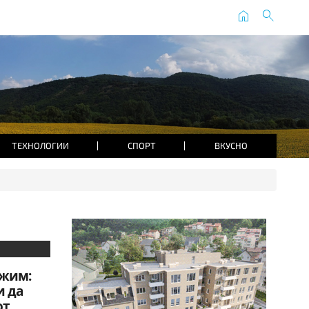
home
search
ТЕХНОЛОГИИ
СПОРТ
ВКУСНО
ежим:
и да
от