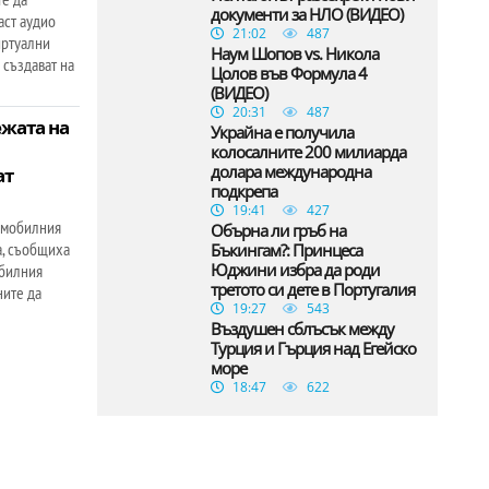
документи за НЛО (ВИДЕО)
аст аудио
21:02
487
иртуални
Наум Шопов vs. Никола
 създават на
Цолов във Формула 4
(ВИДЕО)
20:31
487
ежата на
Украйна е получила
колосалните 200 милиарда
долара международна
ат
подкрепа
19:41
427
 мобилния
Обърна ли гръб на
а, съобщиха
Бъкингам?: Принцеса
Юджини избра да роди
обилния
третото си дете в Португалия
ните да
19:27
543
Въздушен сблъсък между
Турция и Гърция над Егейско
море
18:47
622