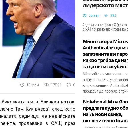
лидерското мяст
06 авг
993
Сделката със SpaceX (която
с xAI по-рано тази година) 
Много скоро Micros
Authenticator ще и
запазените ви паро
какво трябва да на
за да не ги загубите
Microsoft започва поетапно
на функциите за управлени
в приложението Authenticato
15 май
17891
0
процесът ще протече в три 
NotebookLM на Goo
обиколката си в Близкия изток,
предлага аудио о
лем с Тим Кук вчера”, след като
на 76 нови езика,
налата седмица, че индийските
включително бълг
ne-ите, продавани в САЩ през
, позволява на потребители