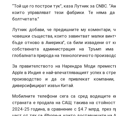
“Той ще го построи тук”, каза Лутник за CNBC. “
които управляват тези фабрики. Те няма да
болтчетата.”
Лутник добави, че предишните му коментари, ч
човешки същества, които завинтват малки винтч
бъде отново в Америка”, са били извадени от к
собствената администрация на Тръмп има 
глобалната природа на технологичното производс
За правителството на Нарендра Моди премест
Apple в Индия е най-впечатляващият успех в ст
производство и да се привлекат компании
диверсифицират извън Китай.
Мобилните телефони сега са сред водещите е
страната е продала на САЩ такива на стойност
2024-25 година, в сравнение с $4.7 млрд. през 
част от тях са iPhone-и, които доставчиците на Ap