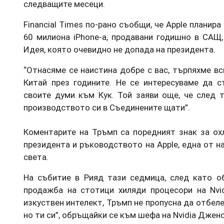
следващите месеци.
Financial Times по-рано съобщи, че Apple планир
60 милиона iPhone-а, продавани годишно в САЩ,
Идея, която очевидно не допада на президента.
“Отнасяме се наистина добре с вас, търпяхме вс
Китай през годините. Не се интересуваме да с
своите думи към Кук. Той заяви още, че след т
производството си в Съединените щати”.
Коментарите на Тръмп са поредният знак за о
президента и ръководството на Apple, една от н
света.
На събитие в Рияд тази седмица, след като о
продажба на стотици хиляди процесори на Nvid
изкуствен интелект, Тръмп не пропусна да отбележ
но ти си”, обръщайки се към шефа на Nvidia Дженс