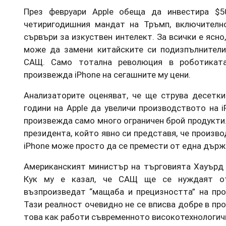
През февруари Apple обеща да инвестира $
четиригодишния мандат на Тръмп, включителн
сървъри за изкуствен интелект. За всички е ясно
може да замени китайските си подизпълнител
САЩ. Само тотална революция в роботикат
произвежда iPhone на сегашните му цени.
Анализаторите оценяват, че ще струва десетк
години на Apple да увеличи производството на 
произвежда само много ограничен брой продукти.
президента, който явно си представя, че произв
iPhone може просто да се премести от една държа
Американският министър на търговията Хауърд 
Кук му е казал, че САЩ ще се нуждаят от
възпроизведат “мащаба и прецизността” на про
Тази реалност очевидно не се вписва добре в пр
това как работи съвременното високотехнологич