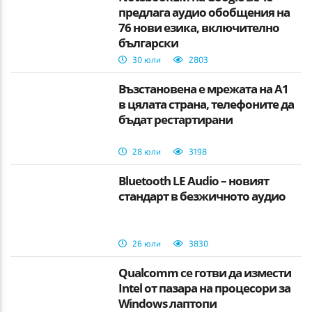
предлага аудио обобщения на
76 нови езика, включително
български
30 юли
2803
Възстановена е мрежата на А1
в цялата страна, телефоните да
бъдат рестартирани
28 юли
3198
Bluetooth LE Audio – новият
стандарт в безжичното аудио
26 юли
3830
Qualcomm се готви да измести
Intel от пазара на процесори за
Windows лаптопи