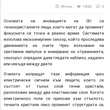
09 юни
11682
0
Основата на иновацията на IXI са
течнокристалните лещи, които могат да променят
фокусната си точка в реално време. Системата
използва нискоенергиен сензор, който проследява
движенията на очите. Чрез излъчване на
светлинни импулси и измерване на отраженията,
сензорът определя дали гледате наблизо, надалеч
или някъде между двете.
Очилата изпращат тази информация чрез
електрически сигнали към лещите, които се
състоят от тънък слой течни кристали,
разположен между два пластмасови слоя. Когато
електрическо поле се приложи към стъклото,
течните кристали леко променят структурата си,