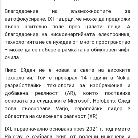
Благодарение на възможностите за
автофокусиране, IXI твърди, че може да предложи
пълно зрително поле през цялата леща. А
благодарение на нискоенергийната електроника,
технологията не се нуждае от много пространство
– може да се побере в рамката на обикновен чифт
очила.
Нико Ейден не е новак в света на високите
технологии. Той е прекарал 14 години в Nokia,
разработвайки технологии за изображения и
добавена реалност (AR), които поставиха
основата за слушалките Microsoft HoloLens. След
това съосновава Varjo, европейски лидер в
областта на смесената реалност (XR).
IXI, първоначално основана през 2021 г. под името
Pixieray, е събрала екип от водещи инженери и