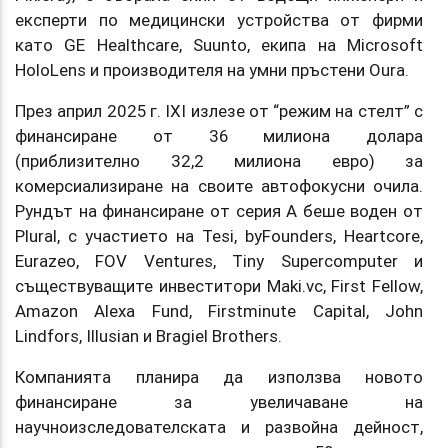
експерти по медицински устройства от фирми
като GE Healthcare, Suunto, екипа на Microsoft
HoloLens и производителя на умни пръстени Oura.
През април 2025 г. IXI излезе от “режим на стелт” с
финансиране от 36 милиона долара
(приблизително 32,2 милиона евро) за
комерсиализиране на своите автофокусни очила.
Рундът на финансиране от серия A беше воден от
Plural, с участието на Tesi, byFounders, Heartcore,
Eurazeo, FOV Ventures, Tiny Supercomputer и
съществуващите инвеститори Maki.vc, First Fellow,
Amazon Alexa Fund, Firstminute Capital, John
Lindfors, Illusian и Bragiel Brothers.
Компанията планира да използва новото
финансиране за увеличаване на
научноизследователската и развойна дейност,