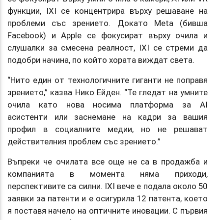
функции, IXI се концентрира върху решаване на
проблеми със зрението. Докато Meta (бивша
Facebook) и Apple се фокусират върху очила и
слушалки за смесена реалност, IXI се стреми да
подобри начина, по който хората виждат света.
“Нито един от технологичните гиганти не поправя
зрението,” казва Нико Ейден. “Те гледат на умните
очила като нова носима платформа за AI
асистенти или заснемане на кадри за вашия
профил в социалните медии, но не решават
действителния проблем със зрението.”
Въпреки че очилата все още не са в продажба и
компанията в момента няма приходи,
перспективите са силни. IXI вече е подала около 50
заявки за патенти и е осигурила 12 патента, което
я поставя начело на оптичните иновации. С първия