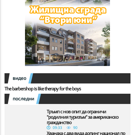
видео
The barbershop is like therapy for the boys
последни
Тръмп с нов опит да ограничи
"родилния туризъм" за американско
гражданство
09:33
90
Хванаха с два вида допинг национал по