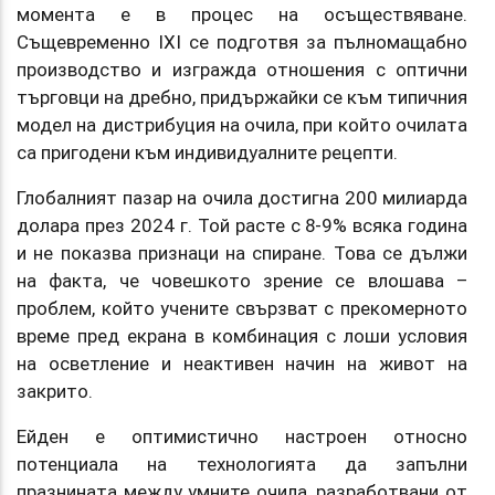
момента е в процес на осъществяване.
Същевременно IXI се подготвя за пълномащабно
производство и изгражда отношения с оптични
търговци на дребно, придържайки се към типичния
модел на дистрибуция на очила, при който очилата
са пригодени към индивидуалните рецепти.
Глобалният пазар на очила достигна 200 милиарда
долара през 2024 г. Той расте с 8-9% всяка година
и не показва признаци на спиране. Това се дължи
на факта, че човешкото зрение се влошава –
проблем, който учените свързват с прекомерното
време пред екрана в комбинация с лоши условия
на осветление и неактивен начин на живот на
закрито.
Ейден е оптимистично настроен относно
потенциала на технологията да запълни
празнината между умните очила, разработвани от