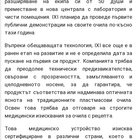
разширяване на екипа си от 50 души и
преместване в нова централа с лаборатория и
чисти помещения. IXI планира да проведе първите
публични демонстрации на своите очила по-късно
тази година.
Въпреки обещаващата технология, IXI все още е в
ранен етап на развитие и не е определила дата за
пускане на първия си продукт. Компанията трябва
да преодолее технически предизвикателства,
свързани с прозрачността, замъгляването и
целодневното носене, за да гарантира, че
продуктът съответства или надминава оптичната
яснота на традиционните пластмасови очила.
Освен това трябва да отговаря на строгите
медицински изисквания за очила с рецепта.
Това медицинско устройство изисква
сертифициране в различни страни, което в