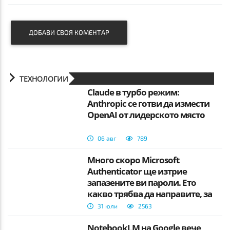
ДОБАВИ СВОЯ КОМЕНТАР
ТЕХНОЛОГИИ
Claude в турбо режим:
Anthropic се готви да измести
OpenAI от лидерското място
06 авг
789
Много скоро Microsoft
Authenticator ще изтрие
запазените ви пароли. Ето
какво трябва да направите, за
да не ги загубите.
31 юли
2563
NotebookLM на Google вече