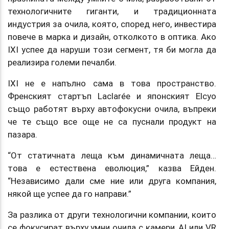
технологичните гиганти, и традиционната
индустрия за очила, която, според него, инвестира
повече в марка и дизайн, отколкото в оптика. Ако
IXI успее да наруши този сегмент, тя би могла да
реализира големи печалби.
IXI не е напълно сама в това пространство.
Френският стартъп Laclarée и японският Elcyo
също работят върху автофокусни очила, въпреки
че те също все още не са пуснали продукт на
пазара.
“От статичната леща към динамичната леща…
това е естествена еволюция,” казва Ейден.
“Независимо дали сме ние или друга компания,
някой ще успее да го направи.”
За разлика от други технологични компании, които
се фокусират върху умни очила с камери, AI или VR