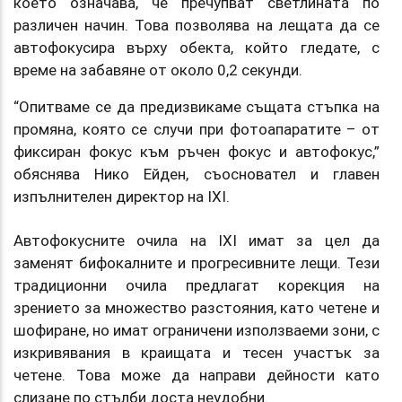
което означава, че пречупват светлината по
различен начин. Това позволява на лещата да се
автофокусира върху обекта, който гледате, с
време на забавяне от около 0,2 секунди.
“Опитваме се да предизвикаме същата стъпка на
промяна, която се случи при фотоапаратите – от
фиксиран фокус към ръчен фокус и автофокус,”
обяснява Нико Ейден, съосновател и главен
изпълнителен директор на IXI.
Автофокусните очила на IXI имат за цел да
заменят бифокалните и прогресивните лещи. Тези
традиционни очила предлагат корекция на
зрението за множество разстояния, като четене и
шофиране, но имат ограничени използваеми зони, с
изкривявания в краищата и тесен участък за
четене. Това може да направи дейности като
слизане по стълби доста неудобни.