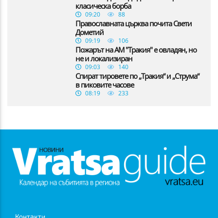
класическа борба
09:20
88
Православната църква почита Свети
Дометий
09:19
106
Пожарът на АМ "Тракия" е овладян, но
не и локализиран
09:03
140
Спират тировете по „Тракия“ и „Струма“
в пиковите часове
08:19
233
Контакти