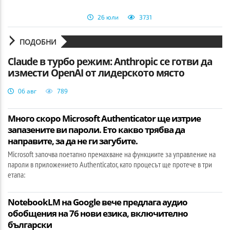
26 юли
3731
ПОДОБНИ
Claude в турбо режим: Anthropic се готви да
измести OpenAI от лидерското място
06 авг
789
Много скоро Microsoft Authenticator ще изтрие
запазените ви пароли. Ето какво трябва да
направите, за да не ги загубите.
Microsoft започва поетапно премахване на функциите за управление на
пароли в приложението Authenticator, като процесът ще протече в три
етапа:
NotebookLM на Google вече предлага аудио
обобщения на 76 нови езика, включително
български