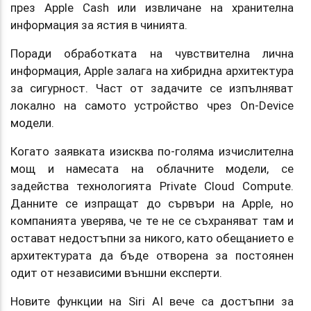
през Apple Cash или извличане на хранителна
информация за ястия в чинията.
Поради обработката на чувствителна лична
информация, Apple залага на хибридна архитектура
за сигурност. Част от задачите се изпълняват
локално на самото устройство чрез On-Device
модели.
Когато заявката изисква по-голяма изчислителна
мощ и намесата на облачните модели, се
задейства технологията Private Cloud Compute.
Данните се изпращат до сървъри на Apple, но
компанията уверява, че те не се съхраняват там и
остават недостъпни за никого, като обещанието е
архитектурата да бъде отворена за постоянен
одит от независими външни експерти.
Новите функции на Siri AI вече са достъпни за