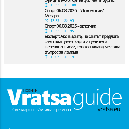
13:32
108
Спорт 06.08.2026 - "Локомотив" -
Мездра
13:23
95
Спорт 06.08.2026 - атлетика
13:23
95
Експерт: Ако видите, че сайтът предлага
само плащане с карта и цените са
нереално ниски, това означава, че става
въпрос за измама
13:03
191