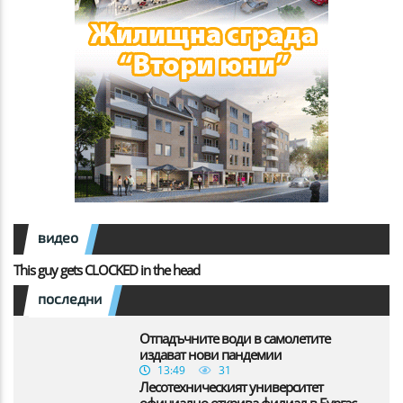
видео
This guy gets CLOCKED in the head
последни
Отпадъчните води в самолетите
издават нови пандемии
13:49
31
Лесотехническият университет
официално открива филиал в Бургас