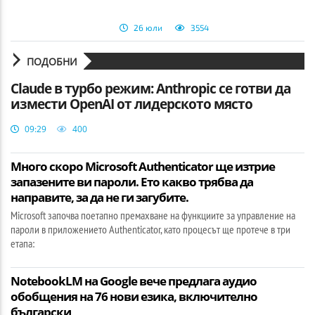
26 юли
3554
ПОДОБНИ
Claude в турбо режим: Anthropic се готви да
измести OpenAI от лидерското място
09:29
400
Много скоро Microsoft Authenticator ще изтрие
запазените ви пароли. Ето какво трябва да
направите, за да не ги загубите.
Microsoft започва поетапно премахване на функциите за управление на
пароли в приложението Authenticator, като процесът ще протече в три
етапа:
NotebookLM на Google вече предлага аудио
обобщения на 76 нови езика, включително
български