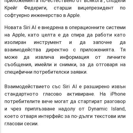
приложенията по-естествено от всякога“, сподели
Крейг Федериги, старши вицепрезидент по
софтуерно инженерство в Apple.
Новата Siri AI е внедрена в операционните системи
на Apple, като целта е да спира да работи като
изолиран инструмент и да започне да
взаимодейства директно с приложенията. Тя
може да извлича информация от личните
съобщения, имейли и снимки, за да отговаря на
специфични потребителски заявки.
Взаимодействието със Siri AI е разширено извън
стандартното гласово активиране. На iPhone
потребителите вече могат да стартират разговор
и чрез приплъзване надолу от Dynamic Island,
което отваря интерфейс за по-дълги текстови или
гласови сесии.