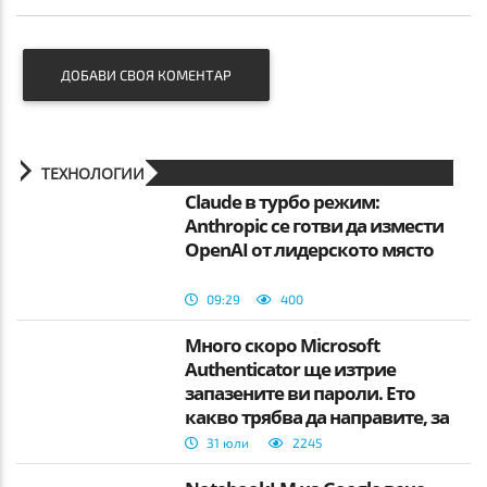
ДОБАВИ СВОЯ КОМЕНТАР
ТЕХНОЛОГИИ
Claude в турбо режим:
Anthropic се готви да измести
OpenAI от лидерското място
09:29
400
Много скоро Microsoft
Authenticator ще изтрие
запазените ви пароли. Ето
какво трябва да направите, за
да не ги загубите.
31 юли
2245