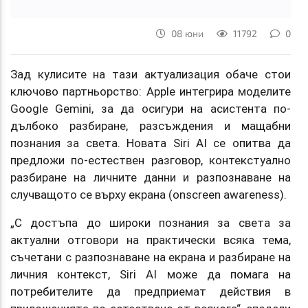
08 юни
11792
0
Зад кулисите на тази актуализация обаче стои
ключово партньорство: Apple интегрира моделите
Google Gemini, за да осигури на асистента по-
дълбоко разбиране, разсъждения и мащабни
познания за света. Новата Siri AI се опитва да
предложи по-естествен разговор, контекстуално
разбиране на личните данни и разпознаване на
случващото се върху екрана (onscreen awareness).
„С достъпа до широки познания за света за
актуални отговори на практически всяка тема,
съчетани с разпознаване на екрана и разбиране на
личния контекст, Siri AI може да помага на
потребителите да предприемат действия в