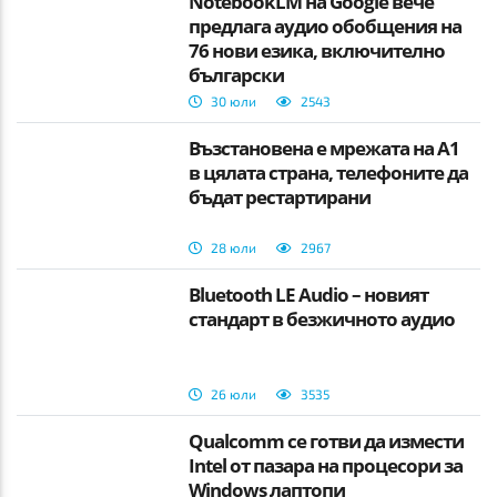
NotebookLM на Google вече
предлага аудио обобщения на
76 нови езика, включително
български
30 юли
2543
Възстановена е мрежата на А1
в цялата страна, телефоните да
бъдат рестартирани
28 юли
2967
Bluetooth LE Audio – новият
стандарт в безжичното аудио
26 юли
3535
Qualcomm се готви да измести
Intel от пазара на процесори за
Windows лаптопи