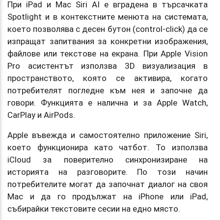
При iPad и Mac Siri AI е вградена в търсачката
Spotlight и в контекстните менюта на системата,
което позволява с десен бутон (control-click) да се
изпращат запитвания за конкретни изображения,
файлове или текстове на екрана. При Apple Vision
Pro асистентът използва 3D визуализация в
пространството, която се активира, когато
потребителят погледне към нея и започне да
говори. Функцията е налична и за Apple Watch,
CarPlay и AirPods.
Apple въвежда и самостоятелно приложение Siri,
което функционира като чатбот. То използва
iCloud за поверително синхронизиране на
историята на разговорите. По този начин
потребителите могат да започнат диалог на своя
Mac и да го продължат на iPhone или iPad,
събирайки текстовите сесии на едно място.