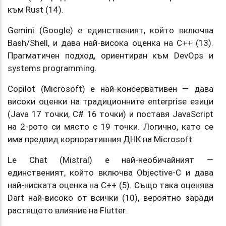
към Rust (14).
Gemini (Google) е единственият, който включва
Bash/Shell, и дава най-висока оценка на C++ (13).
Прагматичен подход, ориентиран към DevOps и
systems programming.
Copilot (Microsoft) е най-консервативен — дава
високи оценки на традиционните enterprise езици
(Java 17 точки, C# 16 точки) и поставя JavaScript
на 2-рото си място с 19 точки. Логично, като се
има предвид корпоративния ДНК на Microsoft.
Le Chat (Mistral) е най-необичайният —
единственият, който включва Objective-C и дава
най-ниската оценка на C++ (5). Също така оценява
Dart най-високо от всички (10), вероятно заради
растящото влияние на Flutter.