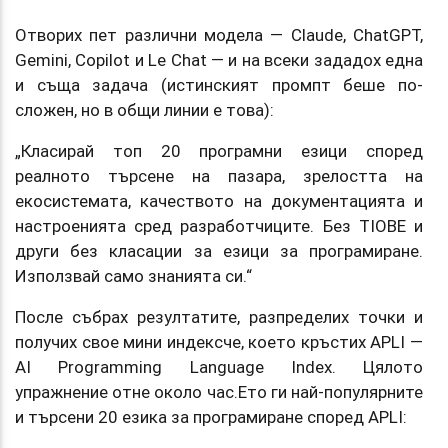
Отворих пет различни модела — Claude, ChatGPT,
Gemini, Copilot и Le Chat — и на всеки зададох една
и съща задача (истинският промпт беше по-
сложен, но в общи линии е това):
„Класирай топ 20 програмни езици според
реалното търсене на пазара, зрелостта на
екосистемата, качеството на документацията и
настроенията сред разработчиците. Без TIOBE и
други без класации за езици за програмиране.
Използвай само знанията си.“
После събрах резултатите, разпределих точки и
получих свое мини индексче, което кръстих APLI —
AI Programming Language Index. Цялото
упражнение отне около час.Ето ги най-популярните
и търсени 20 езика за програмиране според APLI: