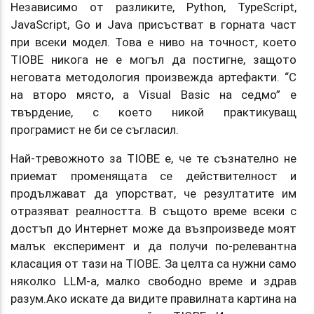
Независимо от разликите, Python, TypeScript,
JavaScript, Go и Java присъстват в горната част
при всеки модел. Това е ниво на точност, което
TIOBE никога не е могъл да постигне, защото
неговата методология произвежда артефакти. “C
на второ място, а Visual Basic на седмо” е
твърдение, с което никой практикуващ
програмист не би се съгласил.
Най-тревожното за TIOBE е, че те съзнателно не
приемат променящата се действителност и
продължават да упорстват, че резултатите им
отразяват реалността. В същото време всеки с
достъп до Интернет може да възпроизведе моят
малък експеримент и да получи по-релевантна
класация от тази на TIOBE. За целта са нужни само
няколко LLM-а, малко свободно време и здрав
разум.Ако искате да видите правилната картина на