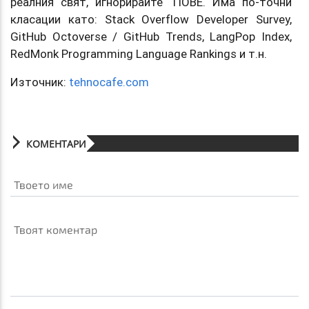
реалния свят, игнорирайте TIOBE. Има по-точни
класации като: Stack Overflow Developer Survey,
GitHub Octoverse / GitHub Trends, LangPop Index,
RedMonk Programming Language Rankings и т.н.
Източник:
tehnocafe.com
КОМЕНТАРИ
Твоето име
Твоят коментар