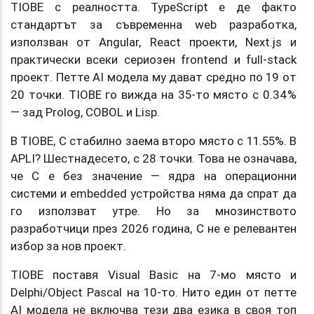
TIOBE с реалността. TypeScript е де факто
стандартът за съвременна web разработка,
използван от Angular, React проекти, Next.js и
практически всеки сериозен frontend и full-stack
проект. Петте AI модела му дават средно по 19 от
20 точки. TIOBE го вижда на 35-то място с 0.34%
— зад Prolog, COBOL и Lisp.
В TIOBE, C стабилно заема второ място с 11.55%. В
APLI? Шестнадесето, с 28 точки. Това не означава,
че C е без значение — ядра на операционни
системи и embedded устройства няма да спрат да
го използват утре. Но за мнозинството
разработчици през 2026 година, C не е релевантен
избор за нов проект.
TIOBE поставя Visual Basic на 7-мо място и
Delphi/Object Pascal на 10-то. Нито един от петте
AI модела не включва тези два езика в своя топ