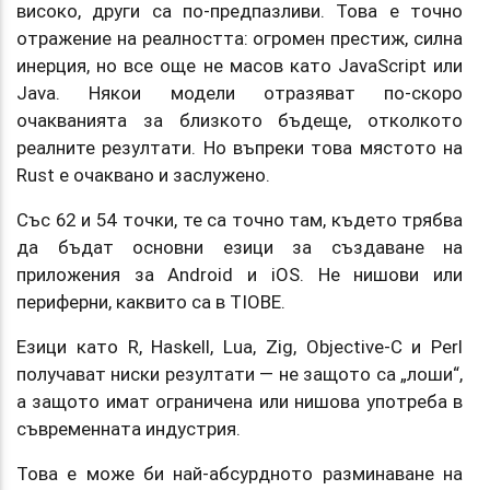
високо, други са по-предпазливи. Това е точно
отражение на реалността: огромен престиж, силна
инерция, но все още не масов като JavaScript или
Java. Някои модели отразяват по-скоро
очакванията за близкото бъдеще, отколкото
реалните резултати. Но въпреки това мястото на
Rust е очаквано и заслужено.
Със 62 и 54 точки, те са точно там, където трябва
да бъдат основни езици за създаване на
приложения за Android и iOS. Не нишови или
периферни, каквито са в TIOBE.
Езици като R, Haskell, Lua, Zig, Objective-C и Perl
получават ниски резултати — не защото са „лоши“,
а защото имат ограничена или нишова употреба в
съвременната индустрия.
Това е може би най-абсурдното разминаване на