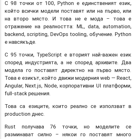
С 98 точки от 100, Python е единственият език,
който всички модели поставят или на първо, или
на второ място. И това не е мода – това е
отражение на реалността: ML, data, automation,
backend, scripting, DevOps tooling, обучение. Python
е навсякъде.
С 95 точки, TypeScript е вторият най-важен език
според индустрията, а не според архивите. Два
модела го поставят директно на първо място.
Това е езикът, който движи модерния web — React,
Angular, Next.js, Node, корпоративни UI платформи,
full-stack решения.
Това са езиците, които реално се използват в
production днес.
Rust получава 76 точки, но моделите се
разминават силно – някои го поставят много