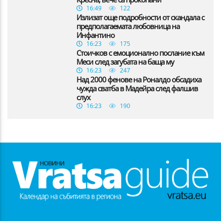
16:49
122
Излизат още подробности от скандала с
предполагаемата любовница на
Инфантино
16:23
175
Стоичков с емоционално послание към
Меси след загубата на баща му
16:23
247
Над 2000 фенове на Роналдо обсадиха
чужда сватба в Мадейра след фалшив
слух
16:23
190