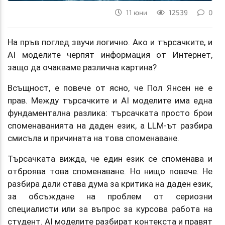
11 юни
12539
0
На пръв поглед звучи логично. Ако и търсачките, и
AI моделите черпят информация от Интернет,
защо да очакваме различна картина?
Всъщност, е повече от ясно, че Пол Янсен не е
прав. Между търсачките и AI моделите има една
фундаментална разлика: търсачката просто брои
споменаванията на даден език, а LLM-ът разбира
смисъла и причината на това споменаване.
Търсачката вижда, че един език се споменава и
отброява това споменаване. Но нищо повече. Не
разбира дали става дума за критика на даден език,
за обсъждане на проблем от сериозни
специалисти или за въпрос за курсова работа на
студент. AI моделите разбират контекста и правят