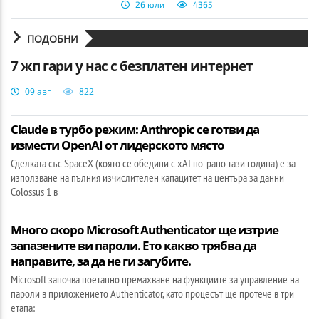
26 юли
4365
ПОДОБНИ
7 жп гари у нас с безплатен интернет
09 авг
822
Claude в турбо режим: Anthropic се готви да
измести OpenAI от лидерското място
Сделката със SpaceX (която се обедини с xAI по-рано тази година) е за
използване на пълния изчислителен капацитет на центъра за данни
Colossus 1 в
Много скоро Microsoft Authenticator ще изтрие
запазените ви пароли. Ето какво трябва да
направите, за да не ги загубите.
Microsoft започва поетапно премахване на функциите за управление на
пароли в приложението Authenticator, като процесът ще протече в три
етапа: