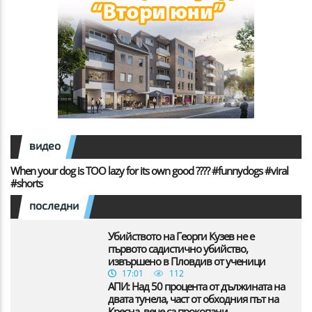
видео
When your dog is TOO lazy for its own good ???? #funnydogs #viral
#shorts
последни
Убийството на Георги Кузев не е
първото садистично убийство,
извършено в Пловдив от ученици
17:01
112
АПИ: Над 50 процента от дължината на
двата тунела, част от обходния път на
Кресна, вече са прокопани