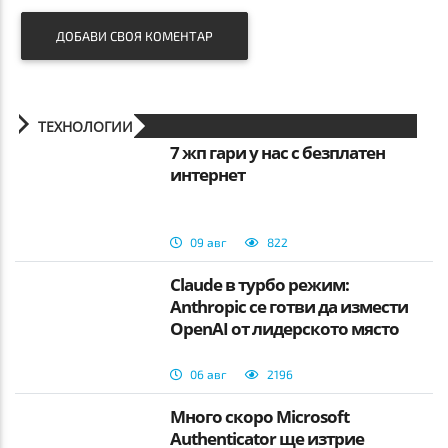
ДОБАВИ СВОЯ КОМЕНТАР
ТЕХНОЛОГИИ
7 жп гари у нас с безплатен
интернет
09 авг
822
Claude в турбо режим:
Anthropic се готви да измести
OpenAI от лидерското място
06 авг
2196
Много скоро Microsoft
Authenticator ще изтрие