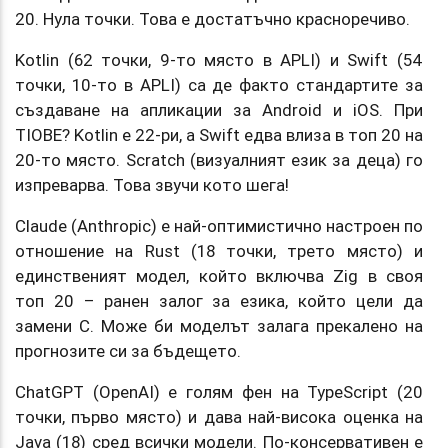
20. Нула точки. Това е достатъчно красноречиво.
Kotlin (62 точки, 9-то място в APLI) и Swift (54
точки, 10-то в APLI) са де факто стандартите за
създаване на апликации за Android и iOS. При
TIOBE? Kotlin е 22-ри, а Swift едва влиза в топ 20 на
20-то място. Scratch (визуалният език за деца) го
изпреварва. Това звучи кото шега!
Claude (Anthropic) е най-оптимистично настроен по
отношение на Rust (18 точки, трето място) и
единственият модел, който включва Zig в своя
топ 20 – ранен залог за езика, който цели да
замени C. Може би моделът залага прекалено на
прогнозите си за бъдещето.
ChatGPT (OpenAI) е голям фен на TypeScript (20
точки, първо място) и дава най-висока оценка на
Java (18) сред всички модели. По-консервативен е