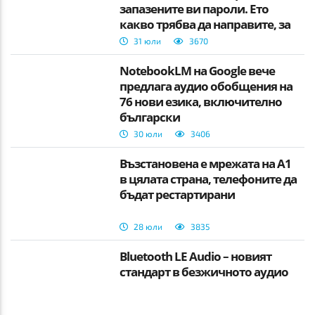
запазените ви пароли. Ето
какво трябва да направите, за
да не ги загубите.
31 юли
3670
NotebookLM на Google вече
предлага аудио обобщения на
76 нови езика, включително
български
30 юли
3406
Възстановена е мрежата на А1
в цялата страна, телефоните да
бъдат рестартирани
28 юли
3835
Bluetooth LE Audio – новият
стандарт в безжичното аудио