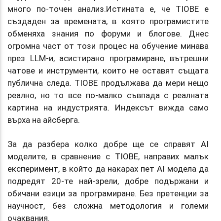
много по-точен анализ.Истината е, че TIOBE е
създаден за времената, в която програмистите
обменяха знания по форуми и блогове. Днес
огромна част от този процес на обучение минава
през LLM-и, асистирано програмиране, вътрешни
чатове и инструменти, които не оставят същата
публична следа. TIOBE продължава да мери нещо
реално, но то все по-малко съвпада с реалната
картина на индустрията. Индексът вижда само
върха на айсберга.
За да разбера колко добре ще се справят AI
моделите, в сравнение с TIOBE, направих малък
експеримент, в който да накарах пет AI модела да
подредят 20-те най-зрели, добре подържани и
обичани езици за програмиране. Без претенции за
научност, без сложна методология и големи
очаквания.