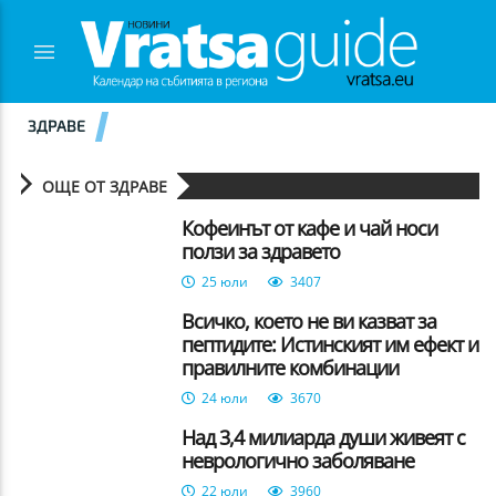
ЗДРАВЕ
ОЩЕ ОТ ЗДРАВЕ
Кофеинът от кафе и чай носи
ползи за здравето
25 юли
3407
Всичко, което не ви казват за
пептидите: Истинският им ефект и
правилните комбинации
24 юли
3670
Над 3,4 милиарда души живеят с
неврологично заболяване
22 юли
3960