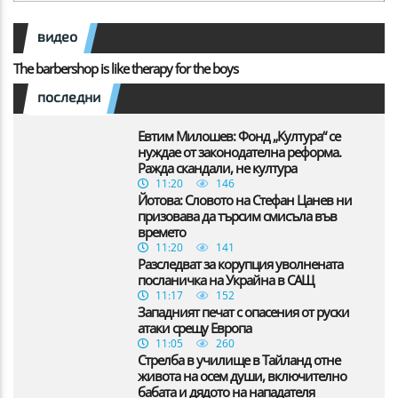
видео
The barbershop is like therapy for the boys
последни
Евтим Милошев: Фонд „Култура“ се
нуждае от законодателна реформа.
Ражда скандали, не култура
11:20
146
Йотова: Словото на Стефан Цанев ни
призовава да търсим смисъла във
времето
11:20
141
Разследват за корупция уволнената
посланичка на Украйна в САЩ
11:17
152
Западният печат с опасения от руски
атаки срещу Европа
11:05
260
Стрелба в училище в Тайланд отне
живота на осем души, включително
бабата и дядото на нападателя