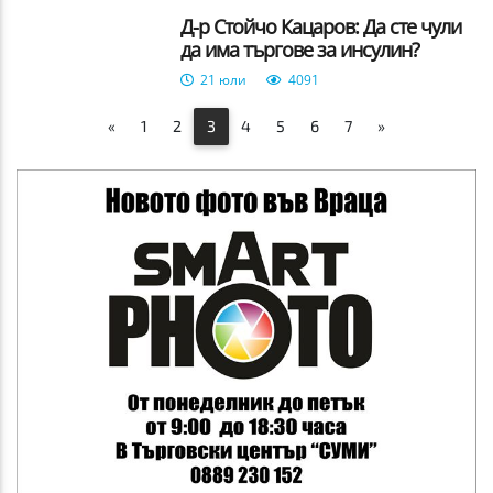
Д-р Стойчо Кацаров: Да сте чули
да има търгове за инсулин?
21 юли
4091
«
1
2
3
4
5
6
7
»