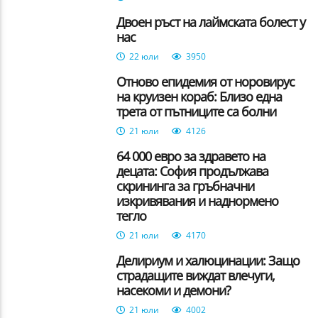
Двоен ръст на лаймската болест у
нас
22 юли
3950
Отново епидемия от норовирус
на круизен кораб: Близо една
трета от пътниците са болни
21 юли
4126
64 000 евро за здравето на
децата: София продължава
скрининга за гръбначни
изкривявания и наднормено
тегло
21 юли
4170
Делириум и халюцинации: Защо
страдащите виждат влечуги,
насекоми и демони?
21 юли
4002