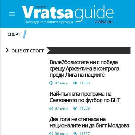
СПОРТ
ОЩЕ ОТ СПОРТ
Волейболистите ни с победа
срещу Аржентина в контрола
преди Лига на нациите
07 юни
11383
Най-пълната програма на
Световното по футбол по БНТ
07 юни
11559
Два гола не стигнаха на
националите ни да бият Молдова
06 юни
11557