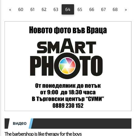
«
60
61
62
63
64
65
66
67
68
»
видео
The barbershop is like therapy for the boys