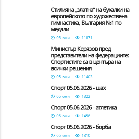
Стилияна „златна“ на бухалки на
европейското по художествена
гимнастика, България №1 по
медали
05 юни
11871
Министър Керязов пред
представители на федерациите:
Спортистите са в центъра на
всички решения
05 юни
11403
Спорт 05.06.2026 - шах
05 юни
1322
Спорт 05.06.2026 - атлетика
05 юни
1458
Спорт 05.06.2026 - борба
05 юни
1310