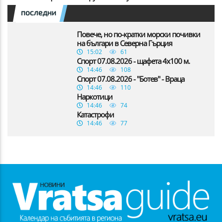
последни
Повече, но по-кратки морски почивки
на българи в Северна Гърция
15:02
61
Спорт 07.08.2026 - щафета 4х100 м.
14:46
108
Спорт 07.08.2026 - "Ботев" - Враца
14:46
110
Наркотици
14:46
74
Катастрофи
14:46
77