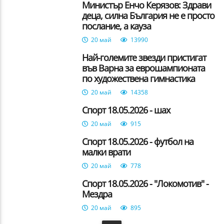
Министър Енчо Керязов: Здрави
деца, силна България не е просто
послание, а кауза
20 май
13990
Най-големите звезди пристигат
във Варна за еврошампионата
по художествена гимнастика
20 май
14358
Спорт 18.05.2026 - шах
20 май
915
Спорт 18.05.2026 - футбол на
малки врати
20 май
778
Спорт 18.05.2026 - "Локомотив" -
Мездра
20 май
895