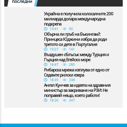
последни
Украйна е получила колосалните 200
милиарда долара международна
подкрепа
19:41
90
Обърна ли гръб на Бъкингам?:
Принцеса Юджини избра да роди
третото си дете в Португалия
19:27
141
Въздушен сблъсък между Турция и
Гърция над Егейско море
18:47
280
Рибарска мрежа изплува от едно от
Седемте рилски езера
18:35
338
Ангел Кунчев за идеята на здравния
министър за закриване на РЗИ: Не
поправяй нещо, което работи!
18:26
347