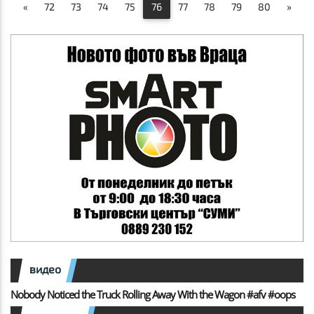
«
72
73
74
75
76
77
78
79
80
»
видео
Nobody Noticed the Truck Rolling Away With the Wagon #afv #oops