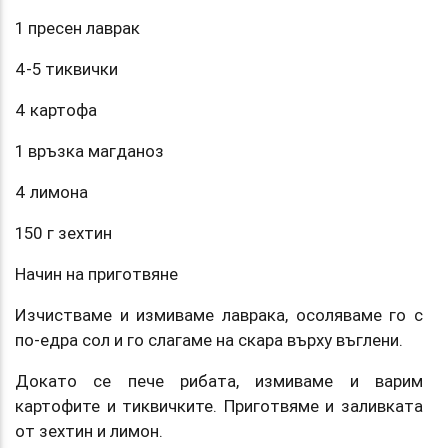
1 пресен лаврак
4-5 тиквички
4 картофа
1 връзка магданоз
4 лимона
150 г зехтин
Начин на приготвяне
Изчистваме и измиваме лаврака, осоляваме го с
по-едра сол и го слагаме на скара върху въглени.
Докато се пече рибата, измиваме и варим
картофите и тиквичките. Приготвяме и заливката
от зехтин и лимон.