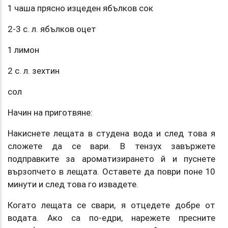
1 чаша прясно изцеден ябълков сок
2-3 с. л. ябълков оцет
1 лимон
2 с. л. зехтин
сол
Начин на приготвяне:
Накиснете лещата в студена вода и след това я
сложете да се вари. В тензух завържете
подправките за ароматизирането й и пуснете
вързопчето в лещата. Оставете да поври поне 10
минути и след това го извадете.
Когато лещата се свари, я отцедете добре от
водата. Ако са по-едри, нарежете пресните