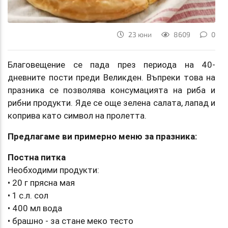
23 юни
8609
0
Благовещение се пада през периода на 40-
дневните пости преди Великден. Въпреки това на
празника се позволява консумацията на риба и
рибни продукти. Яде се още зелена салата, лапад и
коприва като символ на пролетта.
Предлагаме ви примерно меню за празника:
Постна питка
Необходими продукти:
• 20 г прясна мая
• 1 с.л. сол
• 400 мл вода
• брашно - за стане меко тесто