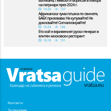
Ватикана, Пеевски и Борисов в избора
на патриарх през 2024 г.
16:24
137
Африканска чума плъзна по свинете,
БАБХ призовава: Не купувайте! Не
докосвайте! Сигнализирайте!
16:24
166
Ето кой е взривеният руски генерал в
елитен московски ресторант
16:18
151
Контакти
За реклама