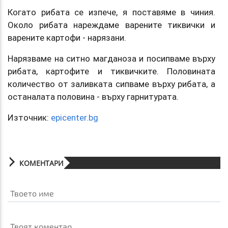
Когато рибата се изпече, я поставяме в чиния.
Около рибата нареждаме варените тиквички и
варените картофи - нарязани.
Нарязваме на ситно магданоза и посипваме върху
рибата, картофите и тиквичките. Половината
количество от заливката сипваме върху рибата, а
останалата половина - върху гарнитурата.
Източник:
epicenter.bg
КОМЕНТАРИ
Твоето име
Твоят коментар