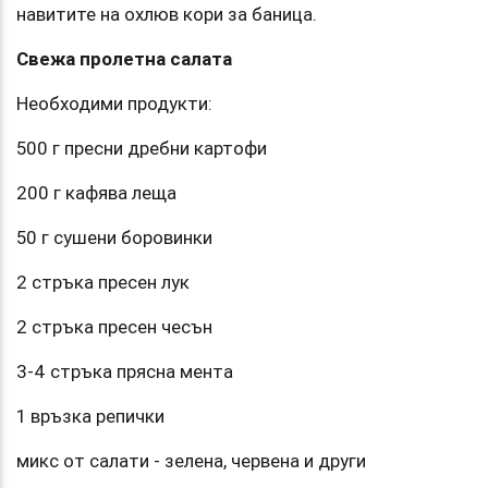
навитите на охлюв кори за баница.
Свежа пролетна салата
Необходими продукти:
500 г пресни дребни картофи
200 г кафява леща
50 г сушени боровинки
2 стръка пресен лук
2 стръка пресен чесън
3-4 стръка прясна мента
1 връзка репички
микс от салати - зелена, червена и други