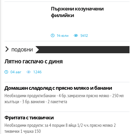
Пържени козуначени
филийки
14 юли
5412
ПОДОБНИ
Лятно гаспачо с диня
04 авг
1246
Домашен сладолед с прясно мляко и банани
Необходими продукти:банани - 4 бр. замразени прясно мляко - 250 мл
жълтъци - 3 бр. ванилия - 2 пакетчета
Фритата с тиквички
Необходими продукти: за 4 порции 8 яйца 1/2 ч.ч. прясно мляко 2
тиквички 1 чушка 150