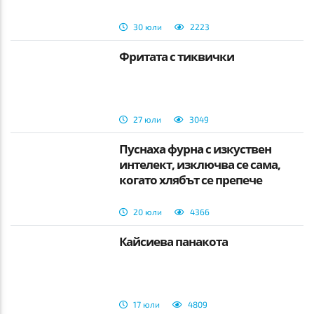
30 юли
2223
Фритата с тиквички
27 юли
3049
Пуснаха фурна с изкуствен
интелект, изключва се сама,
когато хлябът се препече
20 юли
4366
Кайсиева панакота
17 юли
4809