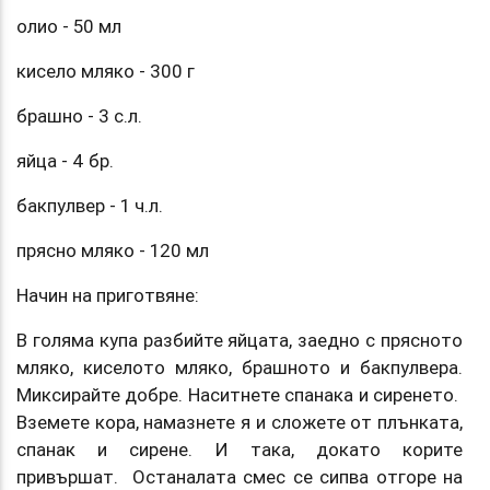
олио - 50 мл
кисело мляко - 300 г
брашно - 3 с.л.
яйца - 4 бр.
бакпулвер - 1 ч.л.
прясно мляко - 120 мл
Начин на приготвяне:
В голяма купа разбийте яйцата, заедно с прясното
мляко, киселото мляко, брашното и бакпулвера.
Миксирайте добре. Наситнете спанака и сиренето.
Вземете кора, намазнете я и сложете от плънката,
спанак и сирене. И така, докато корите
привършат. Останалата смес се сипва отгоре на