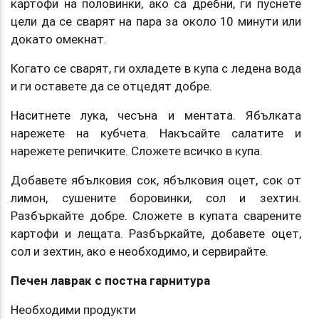
картофи на половинки, ако са дребни, ги пуснете
цели да се сварят на пара за около 10 минути или
докато омекнат.
Когато се сварят, ги охладете в купа с ледена вода
и ги оставете да се отцедят добре.
Наситнете лука, чесъна и ментата. Ябълката
нарежете на кубчета. Накъсайте салатите и
нарежете репичките. Сложете всичко в купа.
Добавете ябълковия сок, ябълковия оцет, сок от
лимон, сушените боровинки, сол и зехтин.
Разбъркайте добре. Сложете в купата сварените
картофи и лещата. Разбъркайте, добавете оцет,
сол и зехтин, ако е необходимо, и сервирайте.
Печен лаврак с постна гарнитура
Необходими продукти