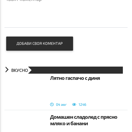
ДОБАВИ СВОЯ КОМЕНТАР
ВКУСНО
Лятно гаспачо с диня
04 авг
1246
Домашен сладолед с прясно
мляко и банани