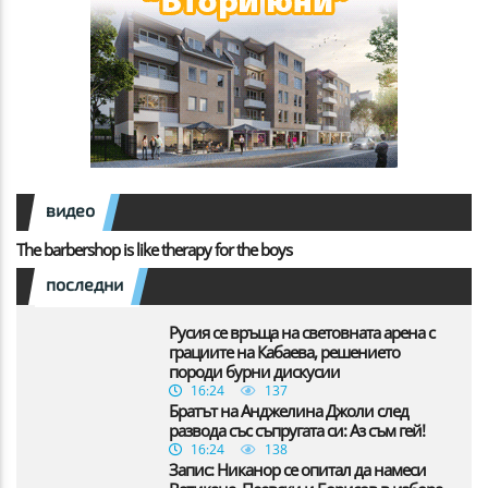
видео
The barbershop is like therapy for the boys
последни
Русия се връща на световната арена с
грациите на Кабаева, решението
породи бурни дискусии
16:24
137
Братът на Анджелина Джоли след
развода със съпругата си: Аз съм гей!
16:24
138
Запис: Никанор се опитал да намеси