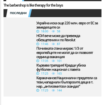
The barbershop is like therapy for the boys
последни
Украйна иска още 220 млн. евро от ЕС за
земеделците си
18:00
58
НОИ вече може да превежда
обезщетения и по Revolut
17:46
87
Почивката стана мираж: 1/3 от
европейците не могат да си позволят
седмица ваканция
17:35
101
Кървава трагедия! Крадци убиха
футболен национал с павета
17:25
165
Каракачанов:Национални предатели са
тези,нападнали българските деца в т.
нар. „антисемитски скандал"
17:25
144