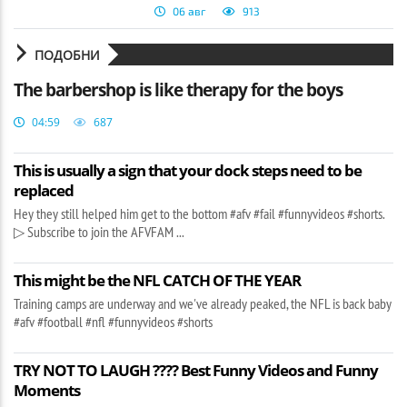
06 авг
913
ПОДОБНИ
The barbershop is like therapy for the boys
04:59
687
This is usually a sign that your dock steps need to be
replaced
Hey they still helped him get to the bottom #afv #fail #funnyvideos #shorts.
▷ Subscribe to join the AFVFAM ...
This might be the NFL CATCH OF THE YEAR
Training camps are underway and we've already peaked, the NFL is back baby
#afv #football #nfl #funnyvideos #shorts
TRY NOT TO LAUGH ???? Best Funny Videos and Funny
Moments