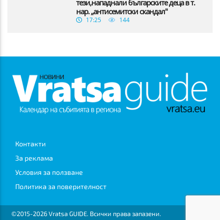
тези,нападнали българските деца в т.
нар. „антисемитски скандал"
17:25
144
Контакти
За реклама
Условия за ползване
Политика за поверителност
©2015-2026 Vratsa GUIDE. Всички права запазени.