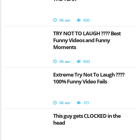
06 авг
695
TRY NOT TO LAUGH ???? Best
Funny Videos and Funny
Moments
06 авг
693
Extreme Try Not To Laugh ????
100% Funny Video Fails
06 авг
721
This guy gets CLOCKED in the
head