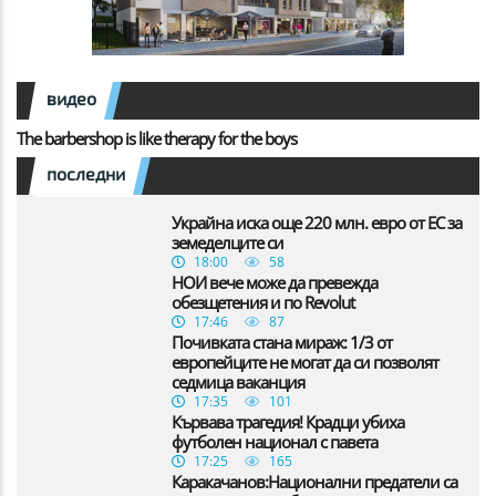
видео
The barbershop is like therapy for the boys
последни
Украйна иска още 220 млн. евро от ЕС за
земеделците си
18:00
58
НОИ вече може да превежда
обезщетения и по Revolut
17:46
87
Почивката стана мираж: 1/3 от
европейците не могат да си позволят
седмица ваканция
17:35
101
Кървава трагедия! Крадци убиха
футболен национал с павета
17:25
165
Каракачанов:Национални предатели са