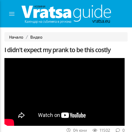
Начало
Видео
I didn't expect my prank to be this costly
04 юни
11502
0