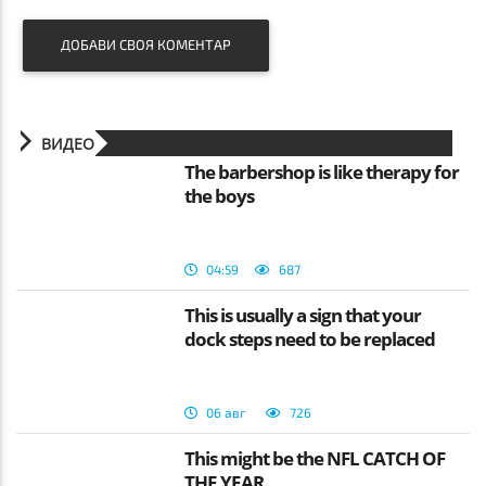
ДОБАВИ СВОЯ КОМЕНТАР
ВИДЕО
The barbershop is like therapy for
the boys
04:59
687
This is usually a sign that your
dock steps need to be replaced
06 авг
726
This might be the NFL CATCH OF
THE YEAR