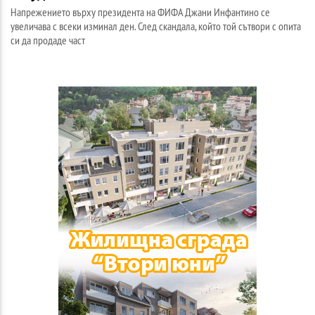
Напрежението върху президента на ФИФА Джани Инфантино се
увеличава с всеки изминал ден. След скандала, който той сътвори с опита
си да продаде част