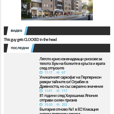
видео
This guy gets CLOCKED in the head
последни
Лятото крие изненадващи рискове за
тялото: Бум на болките в кръста и врата
след отпуските
11:17
67
Уникалният саркофаг на Перперикон
разкри тайните си! Ограбен в
Древността, но със сакрално значение
11:01
117
81 години след Хирошима: Япония
отправи силен призив
10:33
202
България отново №1 в ЕС! Класация
разкри тревожен рекорд