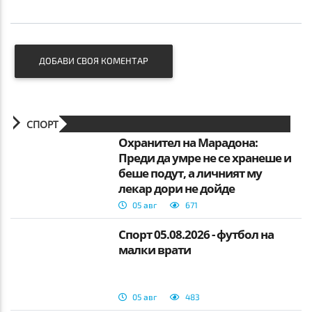
ДОБАВИ СВОЯ КОМЕНТАР
СПОРТ
Охранител на Марадона:
Преди да умре не се хранеше и
беше подут, а личният му
лекар дори не дойде
05 авг
671
Спорт 05.08.2026 - футбол на
малки врати
05 авг
483