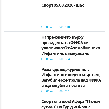
Спорт 05.08.2026 - шах
05 авг
430
Напрежението върху
президента на ФИФА се
увеличава: От Азия обвиниха
Инфантино в изнудване
05 авг
684
Разследващ журналист:
Инфантино е ходещ мъртвец!
Загубил е контрола над ФИФА
и ще загуби и поста си
05 авг
615
Спортът в шок! Афера "Пълен
сутиен" на Тур дьо Франс