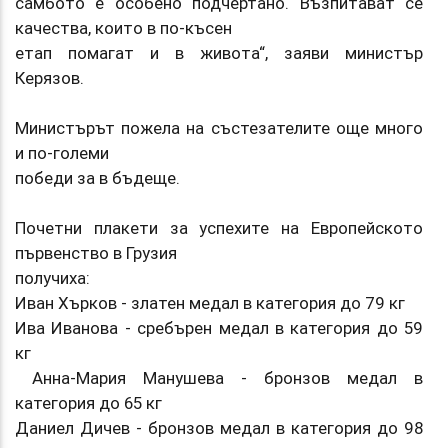
самбото е особено подчертано. Възпитават се
качества, които в по-късен
етап помагат и в живота“, заяви министър
Керязов.
Министърът пожела на състезателите още много
и по-големи
победи за в бъдеще.
Почетни плакети за успехите на Европейското
първенство в Грузия
получиха:
Иван Хърков - златен медал в категория до 79 кг
Ива Иванова - сребърен медал в категория до 59
кг
Анна-Мария Манушева - бронзов медал в
категория до 65 кг
Даниел Дичев - бронзов медал в категория до 98