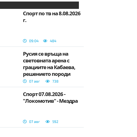
Спорт по тв на 8.08.2026
г.
09:04
484
Русия се връща на
световната арена с
грациите на Кабаева,
решението породи
бурни дискусии
07 авг
738
Спорт 07.08.2026 -
"Локомотив" - Мездра
07 авг
592