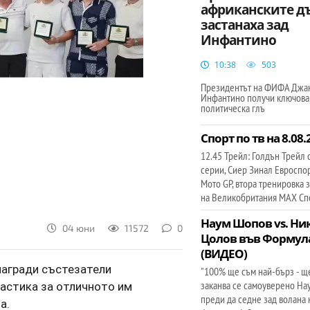
африканските д
застанаха зад
Инфантино
10:38
503
Президентът на ФИФА Джа
Инфантино получи ключова
политическа глъ
Спорт по тв на 8.08.2
12.45 Трейл: Голдън Трейл 
серии, Сиер Зинал Евроспо
Мото GP, втора тренировка з
на Великобритания МАХ Сп
Наум Шопов vs. Ни
04 юни
11572
0
Цолов във Формула
(ВИДЕО)
награди състезатели
"100% ще съм най-бърз - ще 
заканва се самоуверено На
настика за отличното им
преди да седне зад волана 
а.