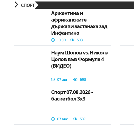
СПОРТ
Аржентина и
африканските
държави застанаха зад
Инфантино
10:38
503
Наум Шопов vs. Никола
Цолов във Формула 4
(ВИДЕО)
07 авг
698
Спорт 07.08.2026 -
баскетбол 3х3
07 авг
587