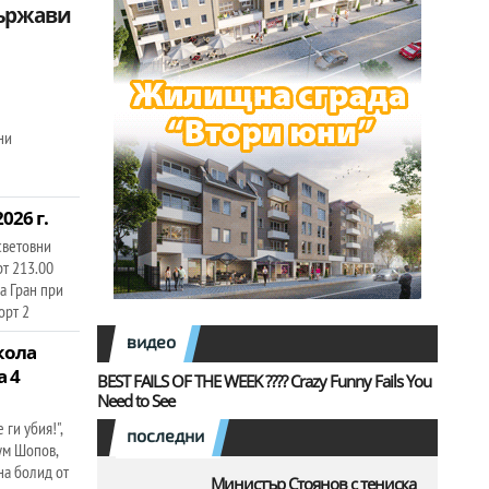
ържави
ни
026 г.
световни
рт 213.00
а Гран при
орт 2
видео
кола
 4
BEST FAILS OF THE WEEK ???? Crazy Funny Fails You
Need to See
ги убия!",
последни
ум Шопов,
на болид от
Министър Стоянов с тениска