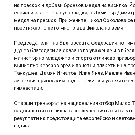
на прескок и добави бронзов медал на висилка. 
спечели златото на успоредка, а Димитър Димит
медал на прескок. При жените Никол Соколова се 
престижното пето място във финала на земя.
Председателят на Българската федерация по гим
Дунев благодари за оказаното уважение и отбеляз
министър на младежта и спорта отличава призьор
Министър Керязов връчи почетни плакети и на тр
Танкушев, Дамян Игнатов, Илия Янев, Ивелин Ива
за техния принос към подготовката и успехите на
гимнастици.
Старши треньорът на националния отбор Милко Т
задоволство от силната конкуренция в състава и 
резултати на предстоящите европейско и световн
година.