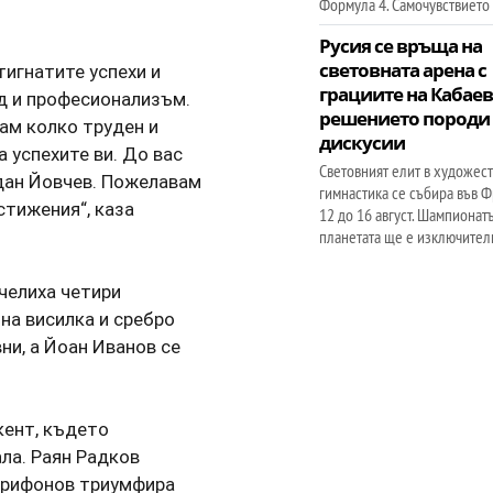
Формула 4. Самочувствието 
Русия се връща на
световната арена с
игнатите успехи и
грациите на Кабаев
уд и професионализъм.
решението породи
ам колко труден и
дискусии
 успехите ви. До вас
Световният елит в художес
дан Йовчев. Пожелавам
гимнастика се събира във 
стижения“, каза
12 до 16 август. Шампионатъ
планетата ще е изключител
челиха четири
на висилка и сребро
ни, а Йоан Иванов се
кент, където
ла. Раян Радков
 Трифонов триумфира