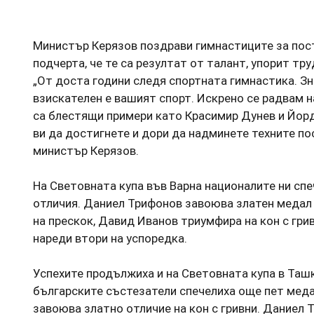
Министър Керязов поздрави гимнастиците за пост
подчерта, че те са резултат от талант, упорит тр
„От доста години следя спортната гимнастика. Зн
взискателен е вашият спорт. Искрено се радвам на
са блестящи примери като Красимир Дунев и Йор
ви да достигнете и дори да надминете техните по
министър Керязов.
На Световната купа във Варна националите ни спе
отличия. Даниел Трифонов завоюва златен медал 
на прескок, Давид Иванов триумфира на кон с грив
нареди втори на успоредка.
Успехите продължиха и на Световната купа в Таш
българските състезатели спечелиха още пет меда
завоюва златно отличие на кон с гривни. Даниел