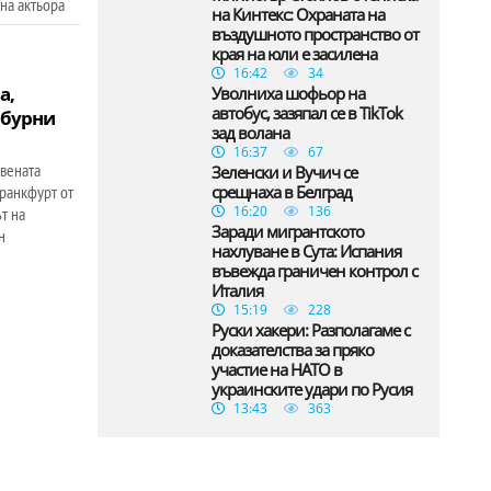
на актьора
на Кинтекс: Охраната на
въздушното пространство от
края на юли е засилена
16:42
34
а,
Уволниха шофьор на
автобус, зазяпал се в TikTok
 бурни
зад волана
16:37
67
твената
Зеленски и Вучич се
Франкфурт от
срещнаха в Белград
16:20
136
т на
Заради мигрантското
н
нахлуване в Сута: Испания
въвежда граничен контрол с
Италия
15:19
228
Руски хакери: Разполагаме с
доказателства за пряко
участие на НАТО в
украинските удари по Русия
13:43
363