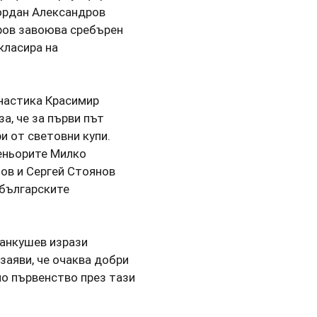
Йордан Александров
ров завоюва сребърен
класира на
настика Красимир
а, че за първи път
и от световни купи.
еньорите Милко
нов и Сергей Стоянов
 българските
анкушев изрази
заяви, че очаква добри
о първенство през тази