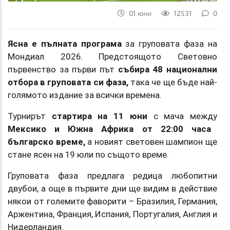
01 юни
12531
0
Ясна е пълната програма
за груповата фаза на
Мондиал 2026. Предстоящото Световно
първенство за първи път
събира 48 национални
отбора в груповата си фаза,
така че ще бъде най-
голямото издание за всички времена.
Турнирът
стартира на 11 юни
с мача между
Мексико и Южна Африка от 22:00 часа
българско време,
а новият световен шампион ще
стане ясен на 19 юли по същото време.
Груповата фаза предлага редица любопитни
двубои, а още в първите дни ще видим в действие
някои от големите фаворити – Бразилия, Германия,
Аржентина, Франция, Испания, Португалия, Англия и
Нидерландия.