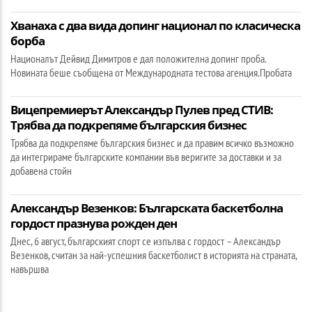
Хванаха с два вида допинг национал по класическа
борба
Националът Дейвид Димитров е дал положителна допинг проба.
Новината беше съобщена от Международната тестова агенция.Пробата
Вицепремиерът Александър Пулев пред СТИВ:
Трябва да подкрепяме българския бизнес
Трябва да подкрепяме българския бизнес и да правим всичко възможно
да интегрираме българските компании във веригите за доставки и за
добавена стойн
Александър Везенков: Българската баскетболна
гордост празнува рожден ден
Днес, 6 август, българският спорт се изпълва с гордост – Александър
Везенков, считан за най-успешния баскетболист в историята на страната,
навършва