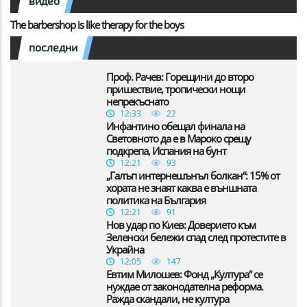
видео
The barbershop is like therapy for the boys
последни
Проф. Рачев: Горещини до второ
пришествие, тропически нощи
непрекъснато
12:33
22
Инфантино обещал финала на
Световното да е в Мароко срещу
подкрепа, Испания на бунт
12:21
93
„Галъп интернешънъл болкан“: 15% от
хората не знаят каква е външната
политика на България
12:21
91
Нов удар по Киев: Доверието към
Зеленски бележи спад след протестите в
Украйна
12:05
147
Евтим Милошев: Фонд „Култура“ се
нуждае от законодателна реформа.
Ражда скандали, не култура