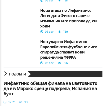
06 авг
758
Нова атака по Инфантино:
Легендата Фиго го нарече
измамник и го призова да, си
ходи
06 авг
739
Нов удар по Инфантино:
Европейските футболни лиги
спират да спазват нови
решения на ФИФА
06 авг
746
ПОДОБНИ
Инфантино обещал финала на Световното
да е в Мароко срещу подкрепа, Испания на
бунт
12:21
93