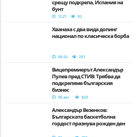
срещу подкрепа, Испания на
бунт
12:21
93
Хванаха с два вида допинг
национал по класическа борба
09:20
297
Вицепремиерът Александър
Пулев пред СТИВ: Трябва да
подкрепяме българския
бизнес
06 авг
820
Александър Везенков:
Българската баскетболна
гордост празнува рожден ден