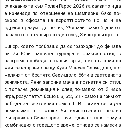
очакванията към Ролан Гарос 2026 за каквито и да
е изненади по отношение на шампиона, бяха по-
скоро в сферата на вероятностите, но не и на
здравия разум...до петък, 29и май, само 6 дни от
началото на турнира и едва след 3 изиграни кръга.
Синер, който трябваше да се "разходи" до финала
на 7и Юни, започна турнира в очакван стил, с
разгромна победа в първия кръг, а във втория си
мач се изправи срещу Хуан Мануел Серундоло, по-
малкият от братята Серундоло, 56ти в световната
ранклиста. Яник започна мача в познатия си стил,
с тотална доминация и след по-малко от 2 часа
игра, резултатът беше 6:3, 6:2, 5:1 - само на гейм от
победа за световния номер 1. И тогава се случи
немислимото - може би единственият реален
съперник на Синер през тази година - тялото му в
комбинация с горещото време, отново се намеси в