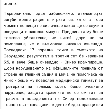
играта.
Първоначално едва забележимо, италианецът
загуби концетрация в играта си, като в този
момент по нищо не си личеше какво ще се случи в
следващите няколко минути. Преднината му беше
толкова убедителна, че никой дори не си
помисляше, че е възможна някаква изненада.
Последваха 17 поредни точки в сметката на
Серундоло, резултатът в третия сет бе изравнен
5:5, а вече беше очевидно - Синер крампираше.
Дори нарушаването на официалните правила от
страна на главния съдия в мача не помогнаха на
Яник - беше му позволен медицински таймаут за
третиране на травма, което беше очевидно
нарушение, защото крампите не се смятат за
травма, а поведението на Синер подсказваше
точно това - схващания в двете бедра, прасците и