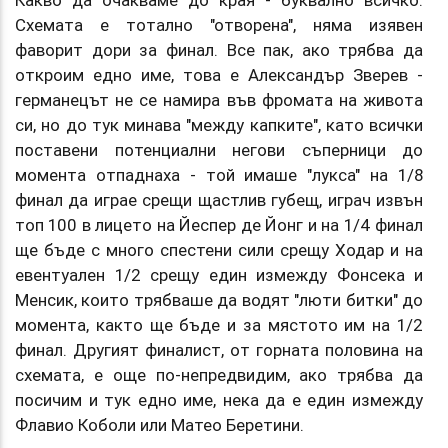
Схемата е тотално "отворена", няма изявен
фаворит дори за финал. Все пак, ако трябва да
откроим едно име, това е Александър Зверев -
германецът не се намира във фромата на живота
си, но до тук минава "между капките", като всички
поставени потенциални негови съперници до
момента отпаднаха - той имаше "лукса" на 1/8
финал да играе срещи щастлив губещ, играч извън
топ 100 в лицето на Йеспер де Йонг и на 1/4 финал
ще бъде с много спестени сили срещу Ходар и на
евентуален 1/2 срещу един измежду Фонсека и
Менсик, които трябваше да водят "люти битки" до
момента, както ще бъде и за мястото им на 1/2
финал. Другият финалист, от горната половина на
схемата, е още по-непредвидим, ако трябва да
посичим и тук едно име, нека да е един измежду
Флавио Коболи или Матео Беретини.