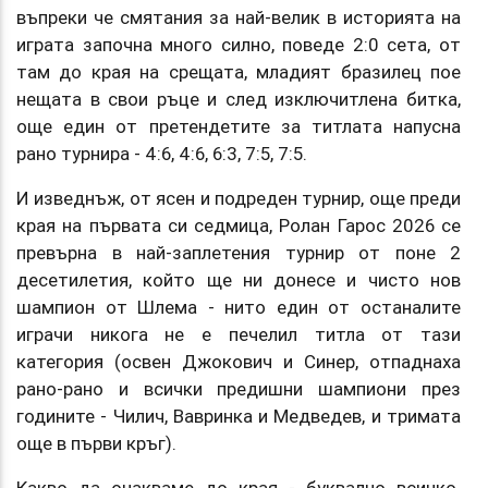
въпреки че смятания за най-велик в историята на
играта започна много силно, поведе 2:0 сета, от
там до края на срещата, младият бразилец пое
нещата в свои ръце и след изключитлена битка,
още един от претендетите за титлата напусна
рано турнира - 4:6, 4:6, 6:3, 7:5, 7:5.
И изведнъж, от ясен и подреден турнир, още преди
края на първата си седмица, Ролан Гарос 2026 се
превърна в най-заплетения турнир от поне 2
десетилетия, който ще ни донесе и чисто нов
шампион от Шлема - нито един от останалите
играчи никога не е печелил титла от тази
категория (освен Джокович и Синер, отпаднаха
рано-рано и всички предишни шампиони през
годините - Чилич, Вавринка и Медведев, и тримата
още в първи кръг).
Какво да очакваме до края - буквално всичко.