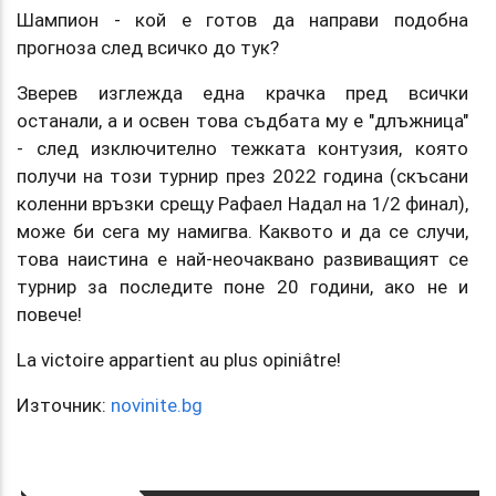
Шампион - кой е готов да направи подобна
прогноза след всичко до тук?
Зверев изглежда една крачка пред всички
останали, а и освен това съдбата му е "длъжница"
- след изключително тежката контузия, която
получи на този турнир през 2022 година (скъсани
коленни връзки срещу Рафаел Надал на 1/2 финал),
може би сега му намигва. Каквото и да се случи,
това наистина е най-неочаквано развиващият се
турнир за последите поне 20 години, ако не и
повече!
La victoire appartient au plus opiniâtre!
Източник:
novinite.bg