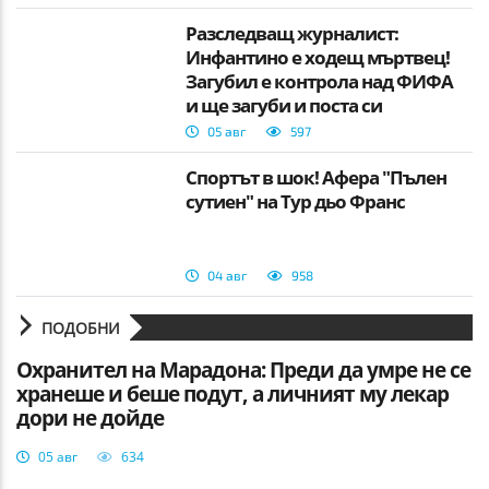
Разследващ журналист:
Инфантино е ходещ мъртвец!
Загубил е контрола над ФИФА
и ще загуби и поста си
05 авг
597
Спортът в шок! Афера "Пълен
сутиен" на Тур дьо Франс
04 авг
958
ПОДОБНИ
Охранител на Марадона: Преди да умре не се
хранеше и беше подут, а личният му лекар
дори не дойде
05 авг
634