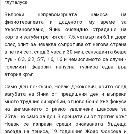
глутелуса.
Въпреки неправомерната намеса на
физиотерапевта и даденото му време за
възстановяване, Яник очевидно страдаше на
корта и загуби третия сет 7:5, четвъртия 6:1 и дори
след опит за някаква съпротива от негова страна
в петия сет, след 3 часа и 30 мин, сензацията беше
тук - 6:3, 6:2, 5:7, 1:6, 1:6 и немислимото се случи -
големият фаворит напусна турнира едва във
втория кръг.
Само ден по-късно, Новак Джокович, който след
загубата на Яник от предишния ден и въпреки
много трудния си жребий, отново беше във фокуса
на вниманието с рязко увеличени шансове за
25та...но само за ден. В срещата си от третия кръг
Новак се изправи срещи очакваната бъдеща
звезда на тениса, 19 годишния Жоао Фонсека и