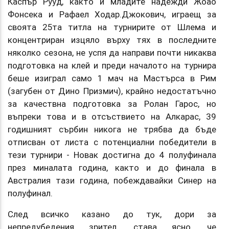
Каспър Рууд, както и младите надежди Жоао
Фонсека и Рафаел Ходар.Джокович, играещ за
своята 25та титла на турнирите от Шлема и
концентриран изцяло върху тях в последните
няколко сезона, не успя да направи почти никаква
подготовка на клей и преди началото на турнира
беше изиграл само 1 мач на Мастърса в Рим
(загубен от Дино Призмич), крайно недостатъчно
за качествна подготовка за Ролан Гарос, но
въпреки това и в отсъствието на Алкарас, 39
годишният сърбин никога не трябва да бъде
отписван от листа с потенциални победители в
тези турнири - Новак достигна до 4 полуфинала
през миналата година, както и до финала в
Австралия тази година, побеждавайки Синер на
полуфинал.
След всичко казано до тук, дори за
непредубедения зрител, става ясно, че