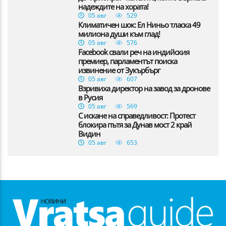
надеждите на хората!
05 авг
529
Климатичен шок: Ел Ниньо тласка 49
милиона души към глад!
05 авг
576
Facebook свали реч на индийския
премиер, парламентът поиска
извинение от Зукърбърг
05 авг
607
Взривиха директор на завод за дронове
в Русия
05 авг
569
С искане на справедливост: Протест
блокира пътя за Дунав мост 2 край
Видин
05 авг
653