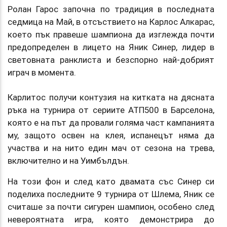
Ролан Гарос започна по традиция в последната
седмица на Май, в отсъствието на Карлос Алкарас,
което пък правеше шампиона да изглежда почти
предопределен в лицето на Яник Синер, лидер в
световната ранклиста и безспорно най-добрият
играч в момента.
Карлитос получи контузия на китката на дясната
ръка на турнира от сериите АТП500 в Барселона,
която е на път да провали голяма част кампанията
му, защото освен на клея, испанецът няма да
участва и на нито един мач от сезона на трева,
включително и на Уимбълдън.
На този фон и след като двамата със Синер си
поделиха последните 9 турнира от Шлема, Яник се
считаше за почти сигурен шампион, особено след
невероятната игра, която демонстрира до