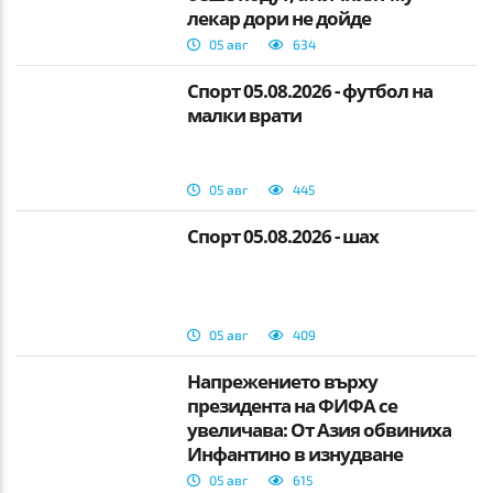
лекар дори не дойде
05 авг
634
Спорт 05.08.2026 - футбол на
малки врати
05 авг
445
Спорт 05.08.2026 - шах
05 авг
409
Напрежението върху
президента на ФИФА се
увеличава: От Азия обвиниха
Инфантино в изнудване
05 авг
615