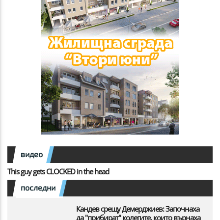
видео
This guy gets CLOCKED in the head
последни
Кандев срещу Демерджиев: Започнаха
да "прибират" колегите, които върнаха