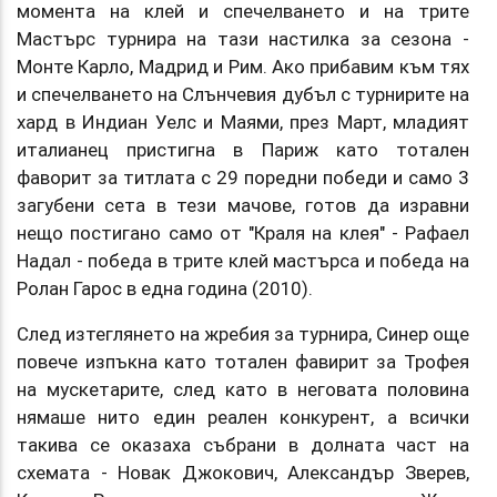
момента на клей и спечелването и на трите
Мастърс турнира на тази настилка за сезона -
Монте Карло, Мадрид и Рим. Ако прибавим към тях
и спечелването на Слънчевия дубъл с турнирите на
хард в Индиан Уелс и Маями, през Март, младият
италианец пристигна в Париж като тотален
фаворит за титлата с 29 поредни победи и само 3
загубени сета в тези мачове, готов да изравни
нещо постигано само от "Краля на клея" - Рафаел
Надал - победа в трите клей мастърса и победа на
Ролан Гарос в една година (2010).
След изтеглянето на жребия за турнира, Синер още
повече изпъкна като тотален фавирит за Трофея
на мускетарите, след като в неговата половина
нямаше нито един реален конкурент, а всички
такива се оказаха събрани в долната част на
схемата - Новак Джокович, Александър Зверев,