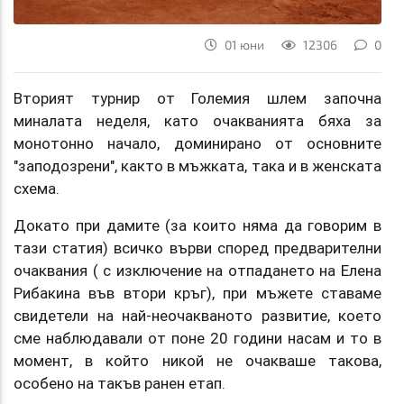
01 юни
12306
0
Вторият турнир от Големия шлем започна
миналата неделя, като очакванията бяха за
монотонно начало, доминирано от основните
"заподозрени", както в мъжката, така и в женската
схема.
Докато при дамите (за които няма да говорим в
тази статия) всичко върви според предварителни
очаквания ( с изключение на отпадането на Елена
Рибакина във втори кръг), при мъжете ставаме
свидетели на най-неочакваното развитие, което
сме наблюдавали от поне 20 години насам и то в
момент, в който никой не очакваше такова,
особено на такъв ранен етап.