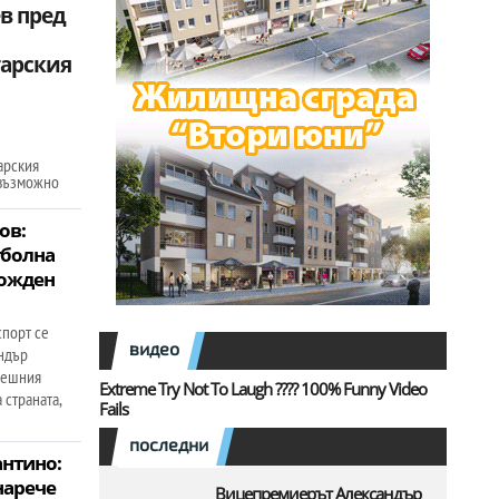
в пред
гарския
арския
 възможно
ов:
тболна
рожден
спорт се
видео
андър
спешния
Extreme Try Not To Laugh ???? 100% Funny Video
 страната,
Fails
последни
антино:
нарече
Вицепремиерът Александър