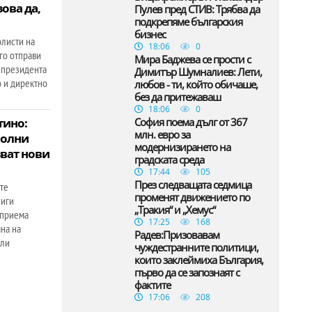
ова да,
Пулев пред СТИВ: Трябва да
подкрепяме българския
бизнес
олисти на
18:06
0
го отправи
Мира Баджева се прости с
 президента
Димитър Шумналиев: Лети,
 и директно
любов - ти, който обичаше,
без да притежаваш
18:06
0
тино:
София поема дълг от 367
млн. евро за
болни
модернизирането на
зват нови
градската среда
17:44
105
През следващата седмица
те
променят движението по
лиги
„Тракия“ и „Хемус“
 приема
17:25
168
на на
Радев:Призовавам
или
чуждестранните политици,
които заклеймиха България,
първо да се запознаят с
фактите
17:06
208