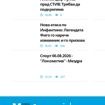
пред СТИВ: Трябва да
подкрепяме
българския бизнес
18:06
0
Нова атака по
Инфантино: Легендата
Фиго го нарече
измамник и го призова
да, си ходи
16:05
306
Спорт 06.08.2026 -
"Локомотив" - Мездра
13:23
257