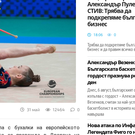
Александър Пуле
СТИВ: Трябва да
подкрепяме бъл
бизнес
18:06
0
Трябва да подкрепяме бълг
бизнес и да правим всичко
Александър Везенк
Българската баске
гордост празнува 
ден
Днес, 6 август, българският 
изпълва с гордост – Алекс
Везенков, считан за най-у
баскетболист в историята на
31 май
12464
0
навършва
Нова атака по Инф
ла с бухалки на европейското
Легендата Фиго го 