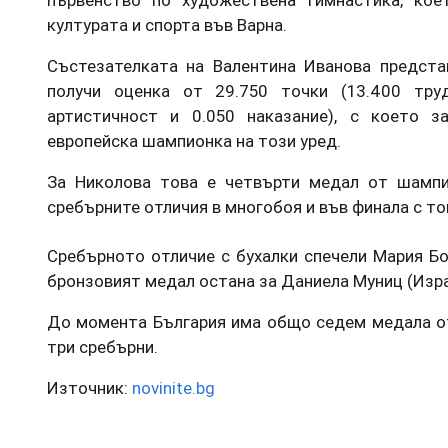
първенство по художествена гимнастика, ко
културата и спорта във Варна.
Състезателката на Валентина Иванова предста
получи оценка от 29.750 точки (13.400 труд
артистичност и 0.050 наказание), с което з
европейска шампионка на този уред.
За Николова това е четвърти медал от шампи
сребърните отличия в многобоя и във финала с то
Сребърното отличие с бухалки спечели Мария Бор
бронзовият медал остана за Даниела Муниц (Изра
До момента България има общо седем медала от
три сребърни.
Източник:
novinite.bg