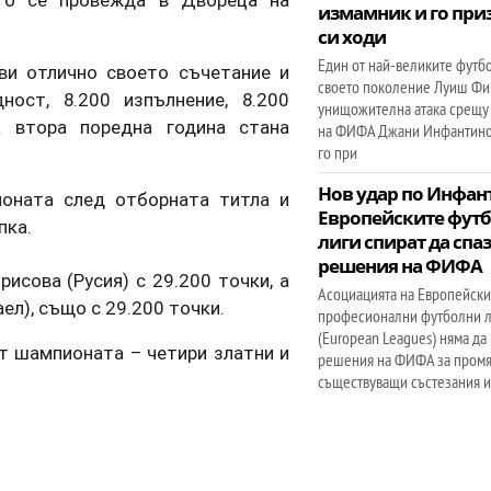
ето се провежда в Двореца на
измамник и го приз
си ходи
Един от най-великите футб
ви отлично своето съчетание и
своето поколение Луиш Фи
ност, 8.200 изпълнение, 8.200
унищожителна атака срещу
а втора поредна година стана
на ФИФА Джани Инфантино
го при
Нов удар по Инфан
оната след отборната титла и
Европейските фут
пка.
лиги спират да спа
решения на ФИФА
исова (Русия) с 29.200 точки, а
Асоциацията на Европейски
ел), също с 29.200 точки.
професионални футболни 
(European Leagues) няма да
 шампионата – четири златни и
решения на ФИФА за промя
съществуващи състезания 