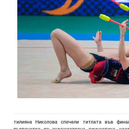
тилияна Николова спечели титлата във фина