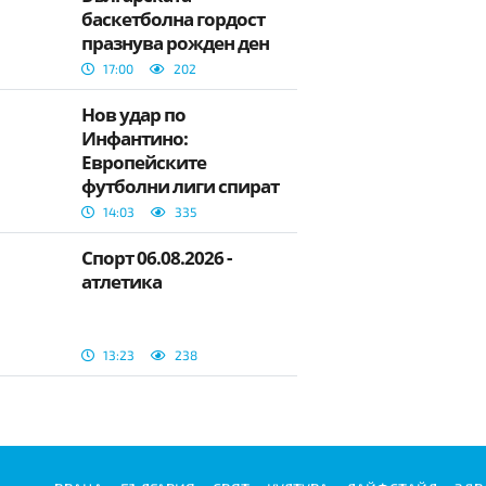
баскетболна гордост
празнува рожден ден
17:00
202
Нов удар по
Инфантино:
Европейските
футболни лиги спират
да спазват нови
14:03
335
решения на ФИФА
Спорт 06.08.2026 -
атлетика
13:23
238