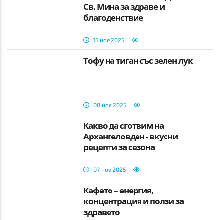
Св. Мина за здраве и
благоденствие
11 ное 2025
Тофу на тиган със зелен лук
08 ное 2025
Какво да сготвим на
Архангеловден - вкусни
рецепти за сезона
07 ное 2025
Кафето – енергия,
концентрация и ползи за
здравето