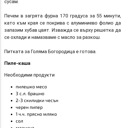
сусам.
Печем в загрята фурна 170 градуса за 55 минути,
като към края се покрива с алуминиево фолио да
запазим хубав цвят. Изважда се върху решетка да
се охлади и намазваме с масло за разкош.
Питката за Голяма Богородица е готова.
Пиле-каша
Необходими продукти
пилешко месо
3 с.л. брашно
2-3 скилидки чесън
черен пипер
1 ч.ч. прясно мляко
сол
мазнина