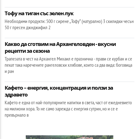
Тофу на тиган със зелен лук
Необходими продукти: 500 г сирене „Тофу“ (натурално) 3 скилидки чесън
50 г пресен джнджифил 2
Какво да сготвим на Архангеловден - вкусни
рецепти за сезона
Трапезата в чест на Архангел Михаил е празнична - прави се курбан и се
пекат така наречените рангеловски хлябове, които са два вида: боговица
и ран
Кафето – енергия, концентрация и ползи за
здравето
Кафето е една от най-популярните напитки в света, част от ежедневието
на милиони хора. То не само зарежда с енергия сутрин, но и се е
превърнало в