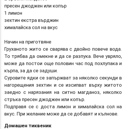
пресен джоджен или копър
1 лимон
зехтин екстра върджин
хималайска сол на вкус
Начин на приготвяне
Груханото жито се сварява с двойно повече вода.
То трябва да омекне и да се разпука. Вече увряло,
може да постои още половин час под похлупака и
кърпа, за да се задуши.
Суровите ядки се запържват за няколко секунди в
нагорещения зехтин и се изсипват върху житото
заедно с нарязания на ситно магданоз, няколко
стръка пресен джоджен или копър.
Подправя се с доста лимон и хималайска сол на
вкус. При желание може да се добавят и кълнове.
Домашен тиквеник