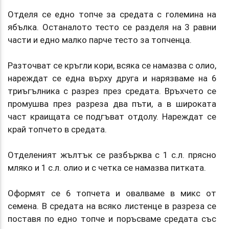
Отделя се едно топче за средата с големина на
ябълка. Останалото тесто се разделя на 3 равни
части и едно малко парче тесто за топченца.
Разточват се кръгли кори, всяка се намазва с олио,
нареждат се една върху друга и нарязваме на 6
триъгълника с разрез през средата. Връхчето се
промушва през разреза два пъти, а в широката
част краищата се подгъват отдолу. Нареждат се
край топчето в средата.
Отделеният жълтък се разбърква с 1 с.л. прясно
мляко и 1 с.л. олио и с четка се намазва питката.
Оформят се 6 топчета и овалваме в микс от
семена. В средата на всяко листенце в разреза се
поставя по едно топче и поръсваме средата със