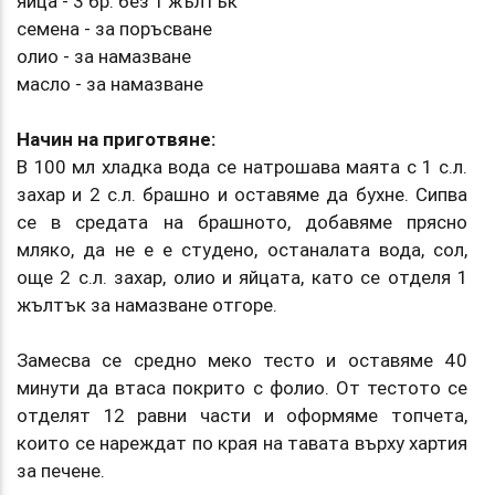
яйца - 3 бр. без 1 жълтък
семена - за поръсване
олио - за намазване
масло - за намазване
Начин на приготвяне:
В 100 мл хладка вода се натрошава маята с 1 с.л.
захар и 2 с.л. брашно и оставяме да бухне. Сипва
се в средата на брашното, добавяме прясно
мляко, да не е е студено, останалата вода, сол,
още 2 с.л. захар, олио и яйцата, като се отделя 1
жълтък за намазване отгоре.
Замесва се средно меко тесто и оставяме 40
минути да втаса покрито с фолио. От тестото се
отделят 12 равни части и оформяме топчета,
които се нареждат по края на тавата върху хартия
за печене.