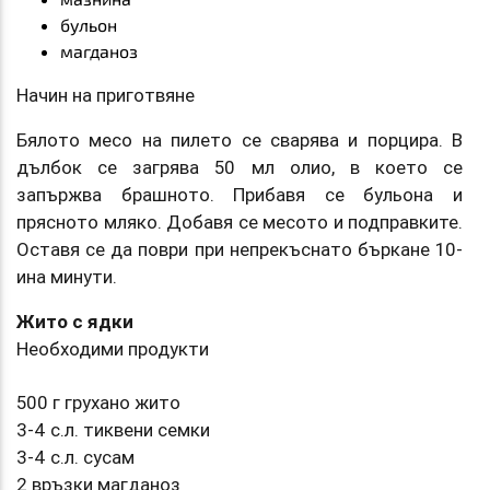
бульон
магданоз
Начин на приготвяне
Бялото месо на пилето се сварява и порцира. В
дълбок се загрява 50 мл олио, в което се
запържва брашното. Прибавя се бульона и
прясното мляко. Добавя се месото и подправките.
Оставя се да поври при непрекъснато бъркане 10-
ина минути.
Жито с ядки
Необходими продукти
500 г грухано жито
3-4 с.л. тиквени семки
3-4 с.л. сусам
2 връзки магданоз