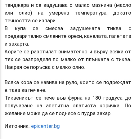
тенджера и се задушава с малко мазнина (масло
или олио) на умерена температура, докато
течността се изпари.
В купа се смесва задушената тиква с
предварително смлените орехи, канелата, галетата
и захарта.
Корите се разстилат внимателно и върху всяка от
тях се разпределя по малко от плънката с тиква.
Накрая се поръсва с малко олио.
Всяка кора се навива на руло, които се подреждат
в тава за печене.
Тиквеникът се пече във фурна на 180 градуса до
получаване на апетитна златиста коричка. По
желание може да се поднесе с пудра захар.
Източник:
epicenter.bg