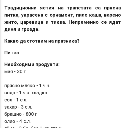
Традиционни ястия на трапезата са прясна
питка, украсена с орнамент, пиле каша, варено
жито, царевица и тиква. Непременно се ядат
диня и грозде.
Какво да сготвим на празника?
Питка
Необходими продукти:
мая - 30 г
прясно мляко - 1 ч.ч.
вода - 1 ч.ч. хладка
сол - 1 с.л.
захар - 3 с.л.
брашно - 800 г
олио - 4 с.л.