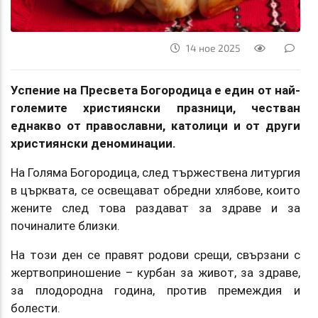
14 ное 2025
Успение на Пресвета Богородица е един от най-
големите християнски празници, честван
еднакво от православни, католици и от други
християнски деноминации.
На Голяма Богородица, след тържествена литургия
в църквата, се освещават обредни хлябове, които
жените след това раздават за здраве и за
починалите близки.
На този ден се правят родови срещи, свързани с
жертвоприношение – курбан за живот, за здраве,
за плодородна година, против премеждия и
болести.