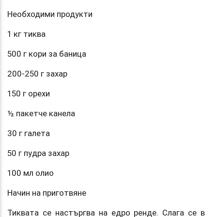
Необходими продукти
1 кг тиква
500 г кори за баница
200-250 г захар
150 г орехи
½ пакетче канела
30 г галета
50 г пудра захар
100 мл олио
Начин на приготвяне
Тиквата се настъргва на едро ренде. Слага се в