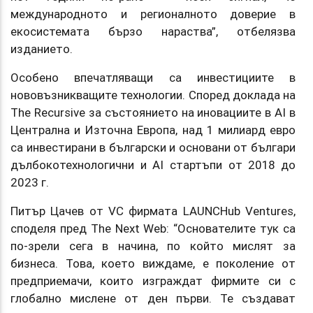
международното и регионалното доверие в
екосистемата бързо нараства”, отбелязва
изданието.
Особено впечатляващи са инвестициите в
нововъзникващите технологии. Според доклада на
The Recursive за състоянието на иновациите в AI в
Централна и Източна Европа, над 1 милиард евро
са инвестирани в български и основани от българи
дълбокотехнологични и AI стартъпи от 2018 до
2023 г.
Питър Цачев от VC фирмата LAUNCHub Ventures,
споделя пред The Next Web: “Основателите тук са
по-зрели сега в начина, по който мислят за
бизнеса. Това, което виждаме, е поколение от
предприемачи, които изграждат фирмите си с
глобално мислене от ден първи. Те създават