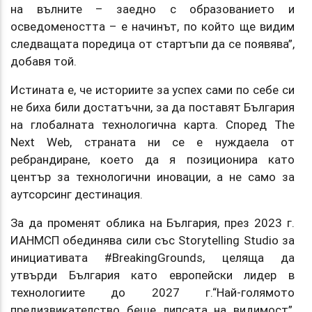
на вълните – заедно с образованието и
осведомеността – е начинът, по който ще видим
следващата поредица от стартъпи да се появява”,
добавя той.
Истината е, че историите за успех сами по себе си
не биха били достатъчни, за да поставят България
на глобалната технологична карта. Според The
Next Web, страната ни се е нуждаела от
ребрандиране, което да я позиционира като
център за технологични иновации, а не само за
аутсорсинг дестинация.
За да променят облика на България, през 2023 г.
ИАНМСП обединява сили със Storytelling Studio за
инициативата #BreakingGrounds, целяща да
утвърди България като европейски лидер в
технологиите до 2027 г.“Най-голямото
предизвикателство беше липсата на видимост”,