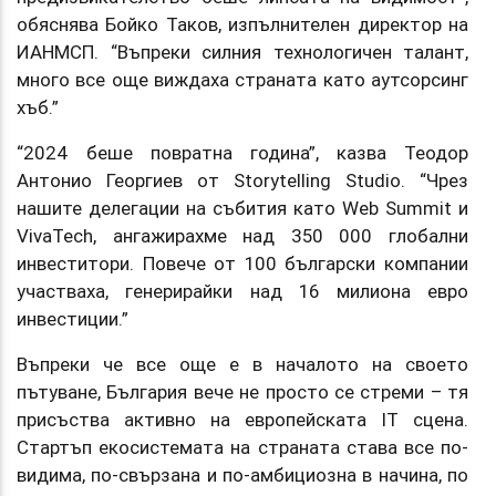
обяснява Бойко Таков, изпълнителен директор на
ИАНМСП. “Въпреки силния технологичен талант,
много все още виждаха страната като аутсорсинг
хъб.”
“2024 беше повратна година”, казва Теодор
Антонио Георгиев от Storytelling Studio. “Чрез
нашите делегации на събития като Web Summit и
VivaTech, ангажирахме над 350 000 глобални
инвеститори. Повече от 100 български компании
участваха, генерирайки над 16 милиона евро
инвестиции.”
Въпреки че все още е в началото на своето
пътуване, България вече не просто се стреми – тя
присъства активно на европейската IT сцена.
Стартъп екосистемата на страната става все по-
видима, по-свързана и по-амбициозна в начина, по