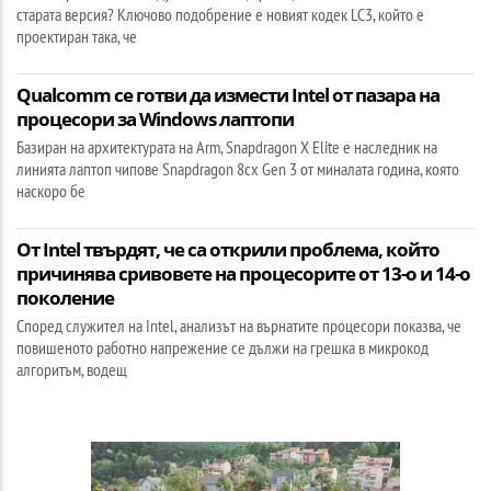
старата версия? Ключово подобрение е новият кодек LC3, който е
проектиран така, че
Qualcomm се готви да измести Intel от пазара на
процесори за Windows лаптопи
Базиран на архитектурата на Arm, Snapdragon X Elite е наследник на
линията лаптоп чипове Snapdragon 8cx Gen 3 от миналата година, която
наскоро бе
От Intel твърдят, че са открили проблема, който
причинява сривовете на процесорите от 13-о и 14-о
поколение
Според служител на Intel, анализът на върнатите процесори показва, че
повишеното работно напрежение се дължи на грешка в микрокод
алгоритъм, водещ