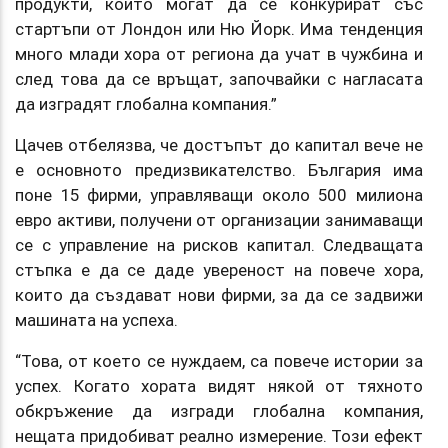
продукти, които могат да се конкурират със
стартъпи от Лондон или Ню Йорк. Има тенденция
много млади хора от региона да учат в чужбина и
след това да се връщат, започвайки с нагласата
да изградят глобална компания.”
Цачев отбелязва, че достъпът до капитал вече не
е основното предизвикателство. България има
поне 15 фирми, управляващи около 500 милиона
евро активи, получени от организации занимаващи
се с управление на рисков капитал. Следващата
стъпка е да се даде увереност на повече хора,
които да създават нови фирми, за да се задвижи
машината на успеха.
“Това, от което се нуждаем, са повече истории за
успех. Когато хората видят някой от тяхното
обкръжение да изгради глобална компания,
нещата придобиват реално измерение. Този ефект