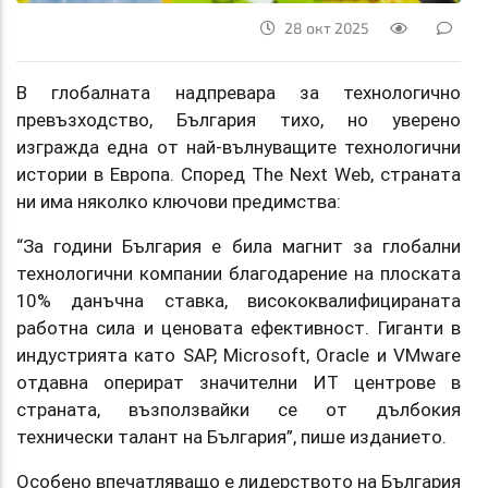
28 окт 2025
В глобалната надпревара за технологично
превъзходство, България тихо, но уверено
изгражда една от най-вълнуващите технологични
истории в Европа. Според The Next Web, страната
ни има няколко ключови предимства:
“За години България е била магнит за глобални
технологични компании благодарение на плоската
10% данъчна ставка, висококвалифицираната
работна сила и ценовата ефективност. Гиганти в
индустрията като SAP, Microsoft, Oracle и VMware
отдавна оперират значителни ИТ центрове в
страната, възползвайки се от дълбокия
технически талант на България”, пише изданието.
Особено впечатляващо е лидерството на България