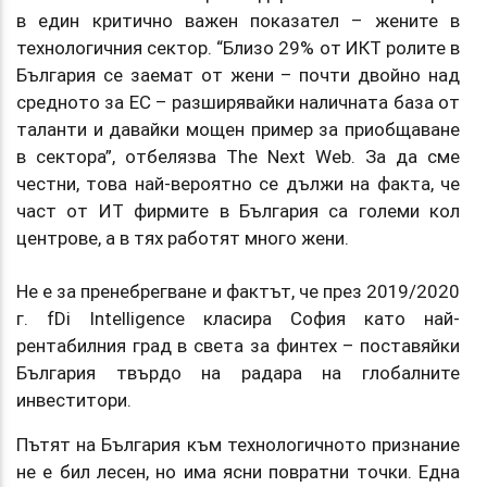
в един критично важен показател – жените в
технологичния сектор. “Близо 29% от ИКТ ролите в
България се заемат от жени – почти двойно над
средното за ЕС – разширявайки наличната база от
таланти и давайки мощен пример за приобщаване
в сектора”, отбелязва The Next Web. За да сме
честни, това най-вероятно се дължи на факта, че
част от ИТ фирмите в България са големи кол
центрове, а в тях работят много жени.
Не е за пренебрегване и фактът, че през 2019/2020
г. fDi Intelligence класира София като най-
рентабилния град в света за финтех – поставяйки
България твърдо на радара на глобалните
инвеститори.
Пътят на България към технологичното признание
не е бил лесен, но има ясни повратни точки. Една