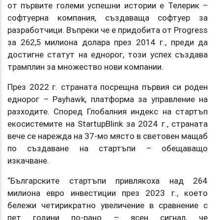
от първите големи успешни истории е Телерик –
софтуерна компания, създаваща софтуер за
разработчици. Въпреки че е придобита от Progress
за 262,5 милиона долара през 2014 г., преди да
достигне статут на еднорог, този успех създава
трамплин за множество нови компании.
През 2022 г. страната посрещна първия си роден
еднорог – Payhawk, платформа за управление на
разходите. Според Глобалния индекс на стартъп
екосистемите на StartupBlink за 2024 г., страната
вече се нарежда на 37-мо място в световен мащаб
по създаване на стартъпи – обещаващо
изкачване.
“Българските стартъпи привлякоха над 264
милиона евро инвестиции през 2023 г., което
бележи четирикратно увеличение в сравнение с
пет години по-рано – ясен сигнал, че