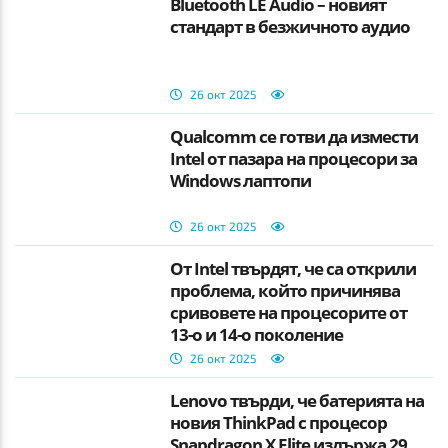
Bluetooth LE Audio – новият
стандарт в безжичното аудио
26 окт 2025
Qualcomm се готви да измести
Intel от пазара на процесори за
Windows лаптопи
26 окт 2025
От Intel твърдят, че са открили
проблема, който причинява
сривовете на процесорите от
13-о и 14-о поколение
26 окт 2025
Lenovo твърди, че батерията на
новия ThinkPad с процесор
Snapdragon X Elite издържа 29