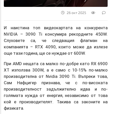
26 окт 2025
И наистина топ видеокартата на конкурента
NVIDIA – 3090 Ti консумира рекордните 450W.
Слуховете са, че следващия флагман на
компанията – RTX 4090, които може да излезе
още тази година, ще се нуждае от 600W.
При AMD нещата са малко по-добре като RX 6900
XT използва 300W, а е само с 10-15% по-малко
производителна от Nvidia 3090 Ti. Въпреки това,
Сам Нафцигер признава, че с по-високата
производителност задължително идва и по-
голямата нужда от енергия, независимо от това
кой е производителят. Такива са законите на
физиката.