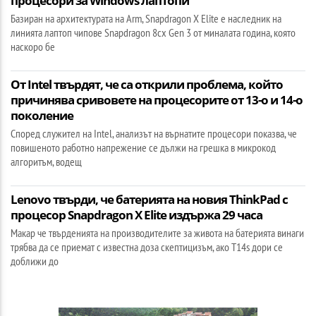
процесори за Windows лаптопи
Базиран на архитектурата на Arm, Snapdragon X Elite е наследник на
линията лаптоп чипове Snapdragon 8cx Gen 3 от миналата година, която
наскоро бе
От Intel твърдят, че са открили проблема, който
причинява сривовете на процесорите от 13-о и 14-о
поколение
Според служител на Intel, анализът на върнатите процесори показва, че
повишеното работно напрежение се дължи на грешка в микрокод
алгоритъм, водещ
Lenovo твърди, че батерията на новия ThinkPad с
процесор Snapdragon X Elite издържа 29 часа
Макар че твърденията на производителите за живота на батерията винаги
трябва да се приемат с известна доза скептицизъм, ако T14s дори се
доближи до