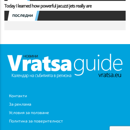
Today I learned how powerful jacuzzi jets really are
последни
Контакти
За реклама
Условия за ползване
Политика за поверителност