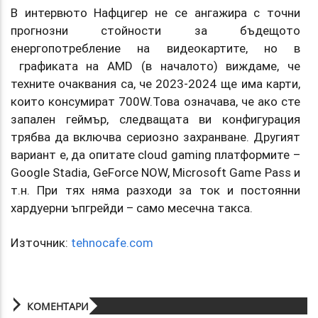
В интервюто Нафцигер не се ангажира с точни
прогнозни стойности за бъдещото
енергопотребление на видеокартите, но в
графиката на AMD (в началото) виждаме, че
техните очаквания са, че 2023-2024 ще има карти,
които консумират 700W.Това означава, че ако сте
запален геймър, следващата ви конфигурация
трябва да включва сериозно захранване. Другият
вариант е, да опитате cloud gaming платформите –
Google Stadia, GeForce NOW, Microsoft Game Pass и
т.н. При тях няма разходи за ток и постоянни
хардуерни ъпгрейди – само месечна такса.
Източник:
tehnocafe.com
КОМЕНТАРИ