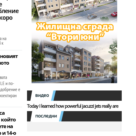
е
бление
скоро
а на
 к
– новият
ното
вата
LE и по-
одобрение е
видео
проектиран
Today I learned how powerful jacuzzi jets really are
 са
последни
 който
те на
 и 14-о