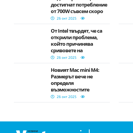
достигнат потребление
от 700W съвсем скоро
26 окт 2025
От Intel твърдят, че са
открили проблема,
който причинява
сривовете на
процесорите от 13-о и
26 окт 2025
14-о поколение
Новият Mac mini M4:
Размерът вече не
определя
възможностите
26 окт 2025