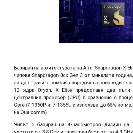
Базиран на архитектурата на Arm, Snapdragon X El
чипове Snapdragon 8cx Gen 3 от миналата година,
за да отрази огромния напредък в производителн
12 ядра Oryon, X Elite предоставя два пъти
централния процесор (CPU) в сравнение с проце
Core i7-1360P и i7-1355U и използва до 68% по-м
на Qualcomm).
Чипът е базиран на 4-нанометров дизайн на 
честоти от 3,8 GHz и двуядрен буст от до 4,3 G