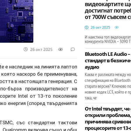
видеокартите щ
достигнат потре
от 700W съвсем 
26 окт 2025
И наистина топ видеокартат
конкурента NVIDIA – 3090 Ti
26 окт 2025
Bluetooth LE Audio 
стандарт в безжич
ite е наследник на линията лаптоп
аудио
 която наскоро бе преименувана,
Каква е разликата между но
спецификация на Bluetooth 
остта в настоящата генерация. С
старата версия? Ключово п
 по-бърза производителност на
новият кодек LC3, който е 
сорите Intel от 13-то поколение
така, че
алко енергия (според твърденията
От Intel твърдят, че
открили проблема,
причинява сривове
TSMC, със стандартни тактови
процесорите от 13-о
Hz. Qualcomm включва също и общ