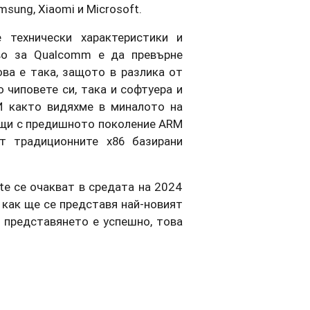
amsung, Xiaomi и Microsoft.
 технически характеристики и
тво за Qualcomm е да превърне
ва е така, защото в разлика от
 чиповете си, така и софтуера и
И както видяхме в миналото на
тещи с предишното поколение ARM
т традиционните x86 базирани
te се очакват в средата на 2024
м как ще се представя най-новият
о представянето е успешно, това