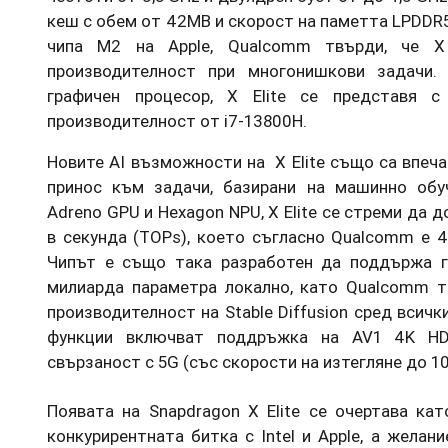
кеш с обем от 42MB и скорост на паметта LPDDR5x
чипа M2 на Apple, Qualcomm твърди, че X 
производителност при многонишкови задачи. 
графичен процесор, X Elite се представя 
производителност от i7-13800H.
Новите AI възможности на X Elite също са впеч
принос към задачи, базирани на машинно обу
Adreno GPU и Hexagon NPU, X Elite се стреми да 
в секунда (TOPs), което съгласно Qualcomm е 4
Чипът е също така разработен да поддържа г
милиарда параметра локално, като Qualcomm тв
производителност на Stable Diffusion сред всичк
функции включват поддръжка на AV1 4K HDR
свързаност с 5G (със скорости на изтегляне до 10 
Появата на Snapdragon X Elite се очертава ка
конкурирентната битка с Intel и Apple, а желан