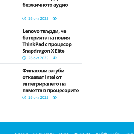
безжичното аудио
26 окт 2025
Lenovo твърди, че
батерията на новия
ThinkPad с процесор
Snapdragon X Elite
издържа 29 часа
26 окт 2025
Финасови загуби
отказват Intel от
интегрирането на
паметта в процесорите
26 окт 2025