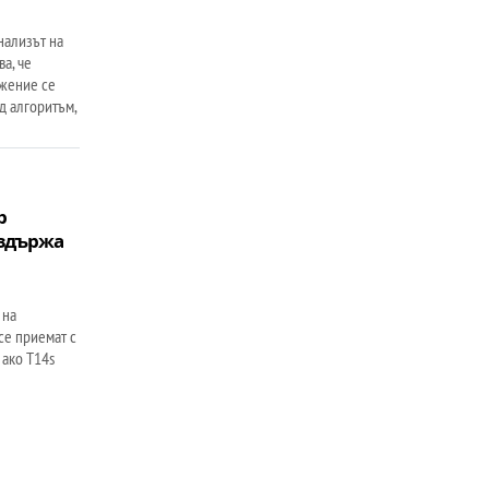
нализът на
а, че
жение се
д алгоритъм,
я
р
издържа
 на
се приемат с
 ако T14s