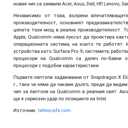
новия чип са заявили Acer, Asus, Dell, HP, Lenovo, S
Независимо от това, въпреки впечатляващите
производителност, основният предизвикателс
цялата тази мощ в реална производителност. То
Apple, Qualcomm няма луксът да проектира както
операционната система, на които те работят. 
устройства като Surface Pro 9, системите, рабо
процесори на Qualcomm са далеч по-бавни о
процесори с подобни характеристики.
Първите лаптопи задвижвани от Snapdragon X Eli
г., така че няма да чакаме дълго, преди да види
чип за лаптопи на Qualcomm в реалния свят. Ак
ще е сериозен удар по позициите на Intel.
Източник:
tehnocafe.com