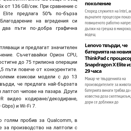
поколение
 от 136 GB/сек. При сравнение с
Според служител на Intel, а
Elite предлага 50% по-бърза
върнатите процесори показв
Благодарение на вградения си
повишеното работно напре
с два пъти по-добра графична
дължи на грешка в микроко
водещ
Lenovo твърди, че
атляващи и предлагат значителен
батерията на нови
чение. Съчетавайки Орион CPU,
ThinkPad с процесо
достигне до 75 трилиона операции
Snapdragon X Elite 
,5 пъти повече от конкурентите.
29 часа
олеми езикови модели с до 13
Макар че твърденията на
ърди, че предлага най-бързата
производителите за живота
батерията винаги трябва да 
и лаптоп чипове на пазара. Други
известна доза скептицизъм,
 видео кодиране/декодиране,
дори се доближи до
Gbps) и Wi-Fi 7.
то голям пробив за Qualcomm, в
ие за производство на лаптопи с