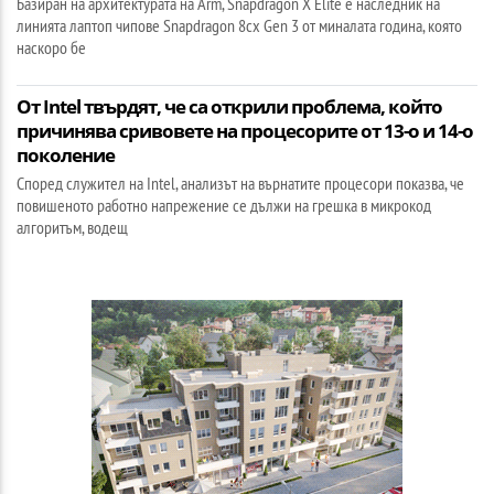
Базиран на архитектурата на Arm, Snapdragon X Elite е наследник на
линията лаптоп чипове Snapdragon 8cx Gen 3 от миналата година, която
наскоро бе
От Intel твърдят, че са открили проблема, който
причинява сривовете на процесорите от 13-о и 14-о
поколение
Според служител на Intel, анализът на върнатите процесори показва, че
повишеното работно напрежение се дължи на грешка в микрокод
алгоритъм, водещ