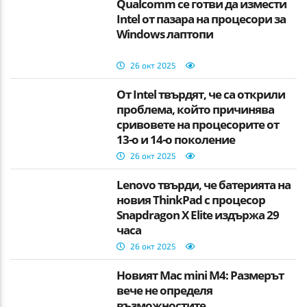
Qualcomm се готви да измести
Intel от пазара на процесори за
Windows лаптопи
26 окт 2025
От Intel твърдят, че са открили
проблема, който причинява
сривовете на процесорите от
13-о и 14-о поколение
26 окт 2025
Lenovo твърди, че батерията на
новия ThinkPad с процесор
Snapdragon X Elite издържа 29
часа
26 окт 2025
Новият Mac mini M4: Размерът
вече не определя
възможностите