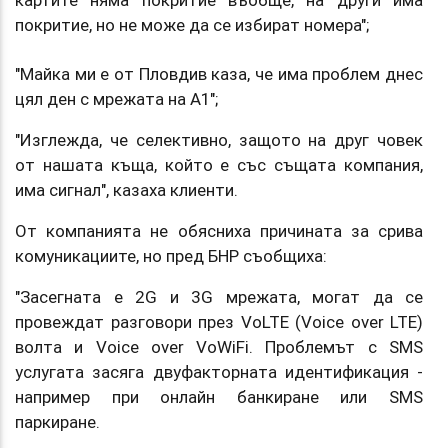
картите няма покритие въобще, на други има
покритие, но не може да се избират номера";
"Майка ми е от Пловдив каза, че има проблем днес
цял ден с мрежата на A1";
"Изглежда, че селективно, защото на друг човек
от нашата къща, който е със същата компания,
има сигнал", казаха клиенти.
От компанията не обясниха причината за срива
комуникациите, но пред БНР съобщиха:
"Засегната е 2G и 3G мрежата, могат да се
провеждат разговори през VoLTE (Voice over LTE)
волта и Voice over VoWiFi. Проблемът с SMS
услугата засяга двуфакторната идентификация -
например при онлайн банкиране или SMS
паркиране.