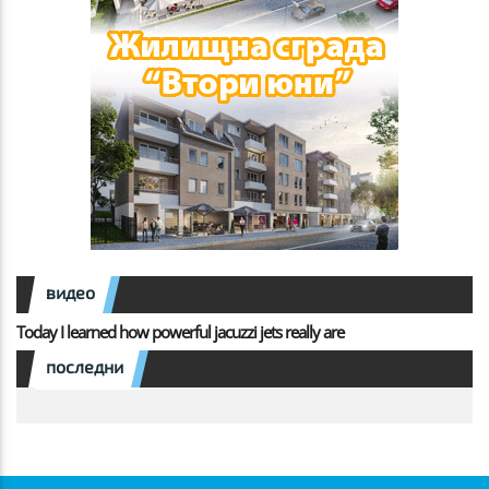
видео
Today I learned how powerful jacuzzi jets really are
последни