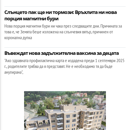
Слънцето пак ще ни тормози: Връхлита ни нова
порция магнитни бури
Нова порция магнитни бури ни чака през следващите дни. Причината за
това е, че Земята беше изложена на слънчевия вятър, причинен от
коронална дупка
Въвеждат нова задължителна ваксина за децата
"Ако здравната профилактична карта е издадена преди 1 септември 2025
г., родителите трябва да я представят. Не е необходимо тя да бъде
анулирана",