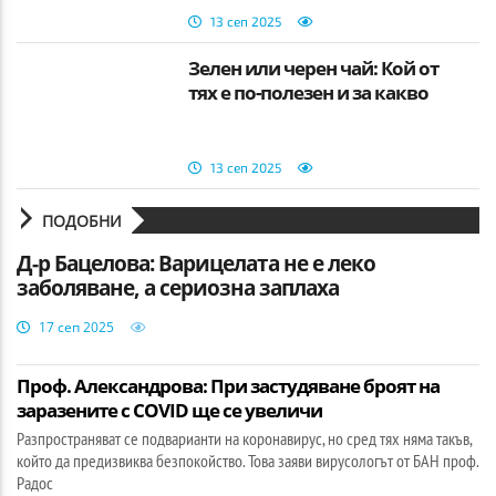
13 сеп 2025
Зелен или черен чай: Кой от
тях е по-полезен и за какво
13 сеп 2025
ПОДОБНИ
Д-р Бацелова: Варицелата не е леко
заболяване, а сериозна заплаха
17 сеп 2025
Проф. Александрова: При застудяване броят на
заразените с COVID ще се увеличи
Разпространяват се подварианти на коронавирус, но сред тях няма такъв,
който да предизвиква безпокойство. Това заяви вирусологът от БАН проф.
Радос