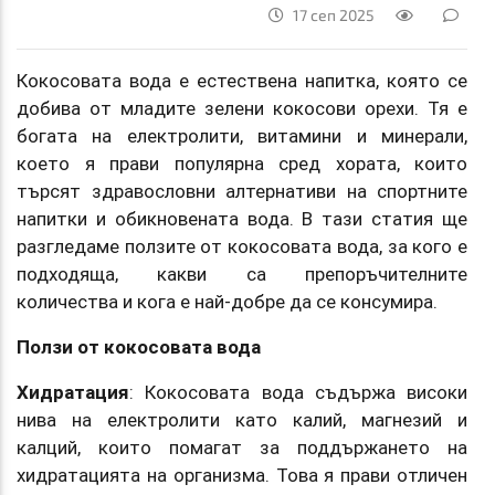
17 сеп 2025
Кокосовата вода е естествена напитка, която се
добива от младите зелени кокосови орехи. Тя е
богата на електролити, витамини и минерали,
което я прави популярна сред хората, които
търсят здравословни алтернативи на спортните
напитки и обикновената вода. В тази статия ще
разгледаме ползите от кокосовата вода, за кого е
подходяща, какви са препоръчителните
количества и кога е най-добре да се консумира.
Ползи от кокосовата вода
Хидратация
: Кокосовата вода съдържа високи
нива на електролити като калий, магнезий и
калций, които помагат за поддържането на
хидратацията на организма. Това я прави отличен