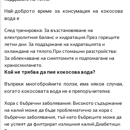
Най-доброто време за консумация на кокосова
вода е:
След тренировка
: За възстановяване на
електролитния баланс и хидратация.
През горещите
летни дни
: За поддържане на хидратацията и
охлаждане на тялото.
При стомашни разстройства
:
За облекчаване на симптомите и подпомагане на
храносмилането.
Кой не трябва да пие кокосова вода?
Въпреки многобройните ползи, има някои случаи,
когато кокосовата вода не е препоръчителна:
Хора с бъбречни заболявания
: Високото съдържание
на калий може да бъде проблематично за хора с
бъбречни заболявания, тъй като бъбреците може да
не успеят да филтрират излишния калий.
Диабетици
: