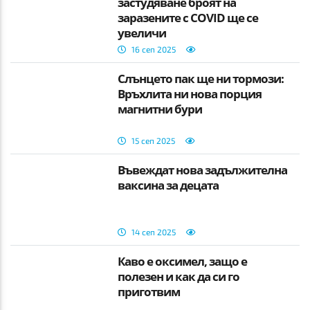
застудяване броят на
заразените с COVID ще се
увеличи
16 сеп 2025
Слънцето пак ще ни тормози:
Връхлита ни нова порция
магнитни бури
15 сеп 2025
Въвеждат нова задължителна
ваксина за децата
14 сеп 2025
Каво e оксимел, защо е
полезен и как да си го
приготвим