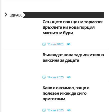
ЗДРАВЕ
Слънцето пак ще ни тормози:
Връхлита ни нова порция
магнитни бури
15 сеп 2025
Въвеждат нова задължителна
ваксина за децата
14 сеп 2025
Каво e оксимел, защо е
полезен и как да си го
приготвим
13 сеп 2025