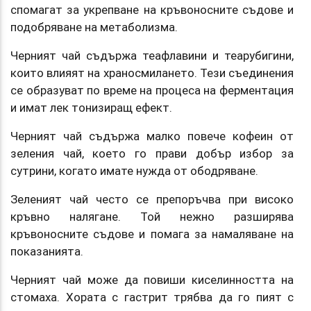
спомагат за укрепване на кръвоносните съдове и
подобряване на метаболизма.
Черният чай съдържа теафлавини и теарубигини,
които влияят на храносмилането. Тези съединения
се образуват по време на процеса на ферментация
и имат лек тонизиращ ефект.
Черният чай съдържа малко повече кофеин от
зеления чай, което го прави добър избор за
сутрини, когато имате нужда от ободряване.
Зеленият чай често се препоръчва при високо
кръвно налягане. Той нежно разширява
кръвоносните съдове и помага за намаляване на
показанията.
Черният чай може да повиши киселинността на
стомаха. Хората с гастрит трябва да го пият с