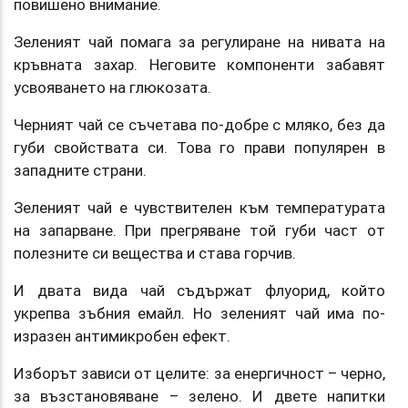
повишено внимание.
Зеленият чай помага за регулиране на нивата на
кръвната захар. Неговите компоненти забавят
усвояването на глюкозата.
Черният чай се съчетава по-добре с мляко, без да
губи свойствата си. Това го прави популярен в
западните страни.
Зеленият чай е чувствителен към температурата
на запарване. При прегряване той губи част от
полезните си вещества и става горчив.
И двата вида чай съдържат флуорид, който
укрепва зъбния емайл. Но зеленият чай има по-
изразен антимикробен ефект.
Изборът зависи от целите: за енергичност – черно,
за възстановяване – зелено. И двете напитки