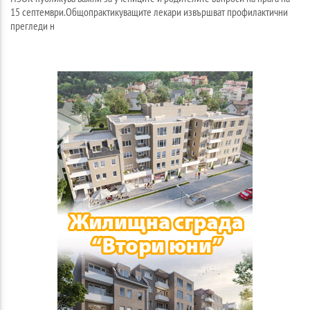
15 септември.Общопрактикуващите лекари извършват профилактични
прегледи н