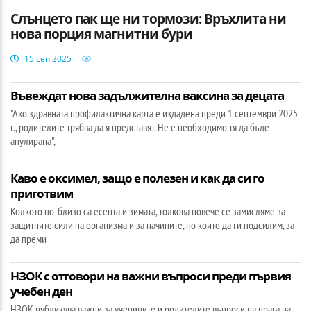
Слънцето пак ще ни тормози: Връхлита ни
нова порция магнитни бури
15 сеп 2025
Въвеждат нова задължителна ваксина за децата
"Ако здравната профилактична карта е издадена преди 1 септември 2025
г., родителите трябва да я представят. Не е необходимо тя да бъде
анулирана",
Каво e оксимел, защо е полезен и как да си го
приготвим
Колкото по-близо са есента и зимата, толкова повече се замисляме за
защитните сили на организма и за начините, по които да ги подсилим, за
да преми
НЗОК с отговори на важни въпроси преди първия
учебен ден
НЗОК публикува важни за учениците и родителите въпроси на прага на