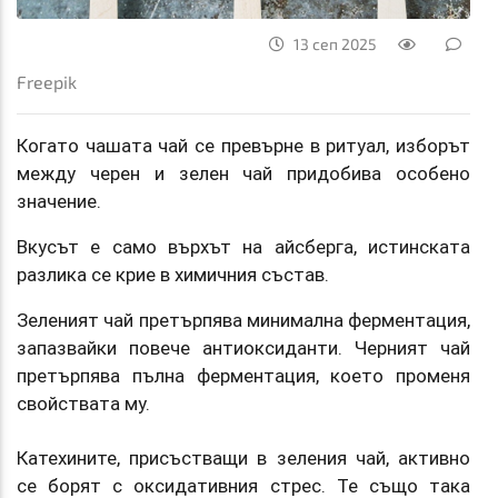
13 сеп 2025
Freepik
Когато чашата чай се превърне в ритуал, изборът
между черен и зелен чай придобива особено
значение.
Вкусът е само върхът на айсберга, истинската
разлика се крие в химичния състав.
Зеленият чай претърпява минимална ферментация,
запазвайки повече антиоксиданти. Черният чай
претърпява пълна ферментация, което променя
свойствата му.
Катехините, присъстващи в зеления чай, активно
се борят с оксидативния стрес. Те също така