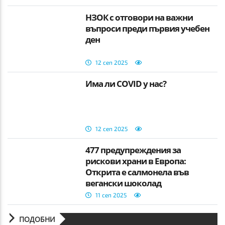
НЗОК с отговори на важни
въпроси преди първия учебен
ден
12 сеп 2025
Има ли COVID у нас?
12 сеп 2025
477 предупреждения за
рискови храни в Европа:
Открита е салмонела във
вегански шоколад
11 сеп 2025
ПОДОБНИ