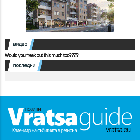
видео
Would you freak out this much too? ????
последни