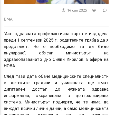
14 сеп 2025
ВМА
"Ако здравната профилактична карта е издадена
преди 1 септември 2025 г., родителите трябва да я
представят. Не е необходимо тя да бъде
анулирана", обясни министърът на
здравеопазването д-р Силви Кирилов в ефира на
НОВА.
След тази дата обаче медицинските специалисти
в детските градини и училищата ще имат
дигитален достъп до нужната здравна
информация, съхранявана в централизирана
система. Министърът подчерта, че те няма да
виждат всички лични данни, а само медицинската
информация, отнасяща се до тяхната