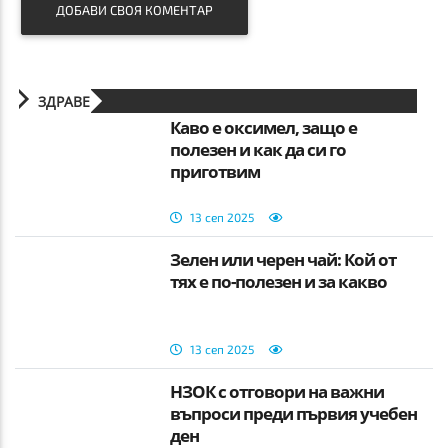
ДОБАВИ СВОЯ КОМЕНТАР
ЗДРАВЕ
Каво e оксимел, защо е
полезен и как да си го
приготвим
13 сеп 2025
Зелен или черен чай: Кой от
тях е по-полезен и за какво
13 сеп 2025
НЗОК с отговори на важни
въпроси преди първия учебен
ден