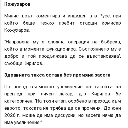
Кожухаров
Министърът коментира и инцидента в Русе, при
който беше тежко пребит старши комисар
Кожухаров.
"Направена му е сложна операция на бъбрека,
който в момента функционира. Състоянието му е
добро и той продължава да се възстановява",
съобщи Кирилов.
Здравната такса остава без промяна засега
По повод възможно увеличение на таксата за
преглед при личен лекар, д-р Кирилов бе
категоричен: "На този етап, особено в прехода към
еврото, таксата не трябва да се променя. До юни
2026 г. може да има дискусии, но засега няма да
има увеличение."