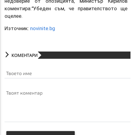
недоверие от опозицията, министър Кирилов
коментира:"Убеден съм, че правителството ще
оцелее.
Източник:
novinite.bg
КОМЕНТАРИ
Твоето име
Твоят коментар