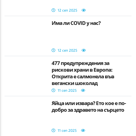
12 сеп 2025
Има ли COVID у нас?
12 сеп 2025
477 предупреждения за
рискови храни в Европа:
Открита е салмонела във
вегански шоколад
11 сеп 2025
Яйца или извара? Ето кое е по-
добро за здравето на сърцето
11 сеп 2025