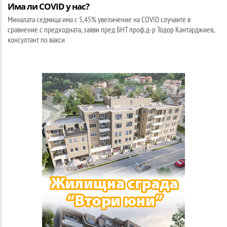
Има ли COVID у нас?
Миналата седмица има с 5,45% увеличение на COVID случаите в
сравнение с предходната, заяви пред БНТ проф.д-р Тодор Кантарджиев,
консултант по вакси