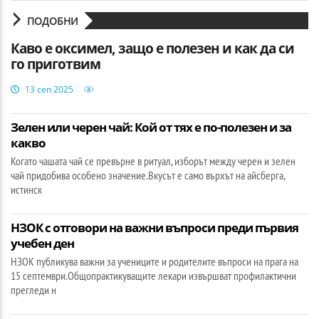
ПОДОБНИ
Каво e оксимел, защо е полезен и как да си
го приготвим
13 сеп 2025
Зелен или черен чай: Кой от тях е по-полезен и за
какво
Когато чашата чай се превърне в ритуал, изборът между черен и зелен
чай придобива особено значение.Вкусът е само върхът на айсберга,
истинск
НЗОК с отговори на важни въпроси преди първия
учебен ден
НЗОК публикува важни за учениците и родителите въпроси на прага на
15 септември.Общопрактикуващите лекари извършват профилактични
прегледи н