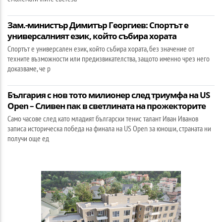
Зам.-министър Димитър Георгиев: Спортът е
универсалният език, който събира хората
Спортът е универсален език, който събира хората, без значение от
техните възможности или предизвикателства, защото именно чрез него
доказваме, че р
България с нов тото милионер след триумфа на US
Open – Сливен пак в светлината на прожекторите
Само часове след като младият български тенис талант Иван Иванов
записа историческа победа на финала на US Open за юноши, страната ни
получи още ед