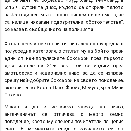
6:45 ч. сутринта днес, където са открили тялото
на 46-годишен мъж. Понастоящем не се смята, че
са налице някакви подозрителни обстоятелства“,
се казва в съобщението на полицията.
Хатън печели световни титли в лека-полусредна и
полусредна категория, а стилът му на бой го прави
един от най-популярните боксьори през първото
десетилетие на 21-и век. Той се издига през
аматьорско и национално ниво, за да се изправи
срещу най-добрите боксьори на своето поколение,
включително Костя Цзю, Флойд Мейуедър и Мани
Пакиао.
Макар и да е истинска звезда на ринга,
англичанинът се отличава с много земно
поведение, което му спечели почитатели по целия
свят. В моментите след отказването си от