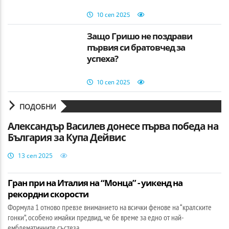
10 сеп 2025
Защо Гришо не поздрави
първия си братовчед за
успеха?
10 сеп 2025
ПОДОБНИ
Александър Василев донесе първа победа на
България за Купа Дейвис
13 сеп 2025
Гран при на Италия на “Монца” - уикенд на
рекордни скорости
Формула 1 отново превзе вниманието на всички фенове на “кралските
гонки”, особено имайки предвид, че бе време за едно от най-
емблематичните състеза