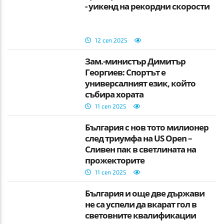
- уикенд на рекордни скорости
12 сеп 2025
Зам.-министър Димитър
Георгиев: Спортът е
универсалният език, който
събира хората
11 сеп 2025
България с нов тото милионер
след триумфа на US Open –
Сливен пак в светлината на
прожекторите
11 сеп 2025
България и още две държави
не са успели да вкарат гол в
световните квалификации