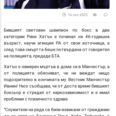
14 сеп 2025
Бившият световен шампион по бокс в две
категории Рики Хатън е починал на 46-годишна
възраст, научи агенция РА от свои източници, а
след това смъртта беше потвърдена от говорител
на полицията, предаде БТА.
Хатън е намерен мъртъв в дома си в Манчестър, а
от полицията обясняват, че не виждат нищо
подозрително в кончината му. Вестник Манчестър
Ивнинг Нюз съобщава, че от доста време бившият
боксьор е страдал от наркозависимост и е имал
проблеми с психичното здраве.
"Служители на реда са били извикани от гражданин
да се явят на Боулакър Роуд, Хайд, Теймсайд, в