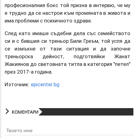
професионалния бокс той призна в интервю, че му
е трудно да се настрои към промяната в живота и
има проблеми с психичното здраве.
След като имаше съдебни дела със семейството
си и с бившия си треньор Били Греъм, той успя да
се измъкне от тази ситуация и да започне
треньорска дейност, подготвяйки Жанат
Жакиянов до световната титла в категория "петел"
през 2017-а година.
Източник:
epicenter.bg
КОМЕНТАРИ
Твоето име