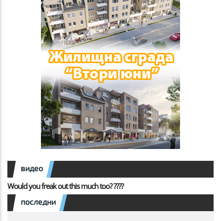
видео
Would you freak out this much too? ????
последни