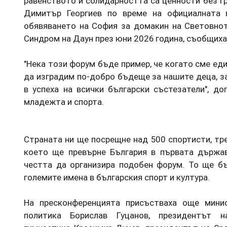
равенството и солидарността са ценности без гр
Димитър Георгиев по време на официалната 
обявяването на София за домакин на Световнот
Синдром на Даун през юни 2026 година, съобщиха
"Нека този форум бъде пример, че когато сме ед
да изградим по-добро бъдеще за нашите деца, з
в успеха на всички български състезатели", д
младежта и спорта.
Страната ни ще посрещне над 500 спортисти, тре
което ще превърне България в първата държав
честта да организира подобен форум. То ще бъ
големите имена в българския спорт и култура.
На пресконференцията присъстваха още мини
политика Борислав Гуцанов, президентът 