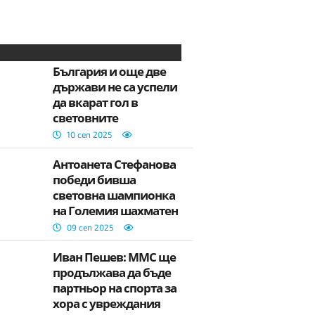
България и още две
държави не са успели
да вкарат гол в
световните
квалификации
10 сеп 2025
Антоанета Стефанова
победи бивша
световна шампионка
на Големия шахматен
турнир в Самарканд
09 сеп 2025
Иван Пешев: ММС ще
продължава да бъде
партньор на спорта за
хора с увреждания