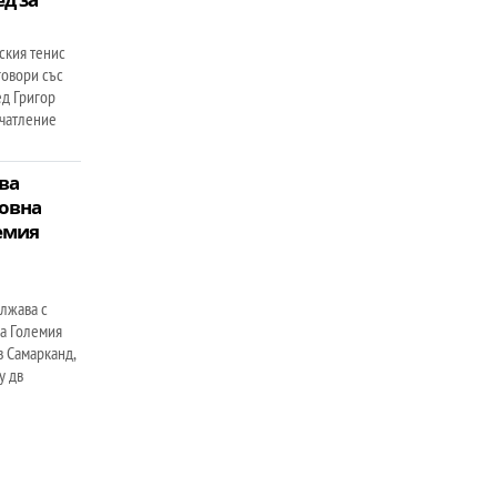
ския тенис
говори със
ед Григор
ечатление
ва
овна
емия
лжава с
на Големия
 Самарканд,
у дв