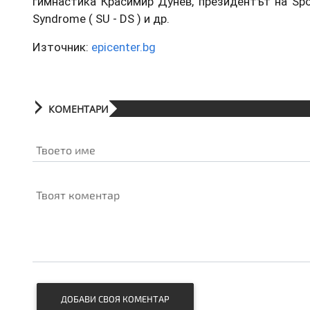
гимнастика Красимир Дунев, президентът на Spor
Syndrome ( SU - DS ) и др.
Източник:
epicenter.bg
КОМЕНТАРИ
Твоето име
Твоят коментар
ДОБАВИ СВОЯ КОМЕНТАР