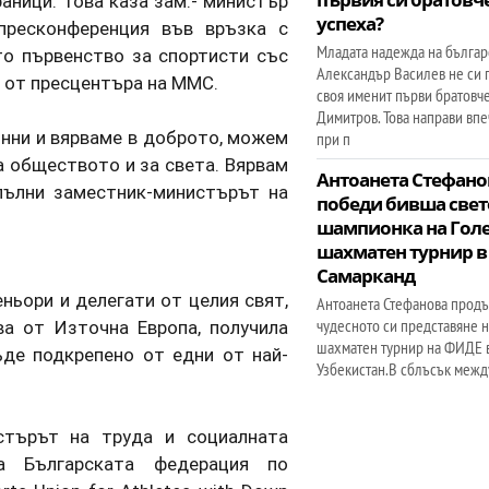
аници. Това каза зам.- министър
успеха?
пресконференция във връзка с
Младата надежда на българ
о първенство за спортисти със
Александър Василев не си 
 от пресцентъра на ММС.
своя именит първи братовч
Димитров. Това направи вп
инни и вярваме в доброто, можем
при п
а обществото и за света. Вярвам
Антоанета Стефано
опълни заместник-министърът на
победи бивша свет
шампионка на Гол
шахматен турнир в
Самарканд
ньори и делегати от целия свят,
Антоанета Стефанова продъ
чудесното си представяне 
а от Източна Европа, получила
шахматен турнир на ФИДЕ в
де подкрепено от едни от най-
Узбекистан.В сблъсък межд
стърът на труда и социалната
на Българската федерация по