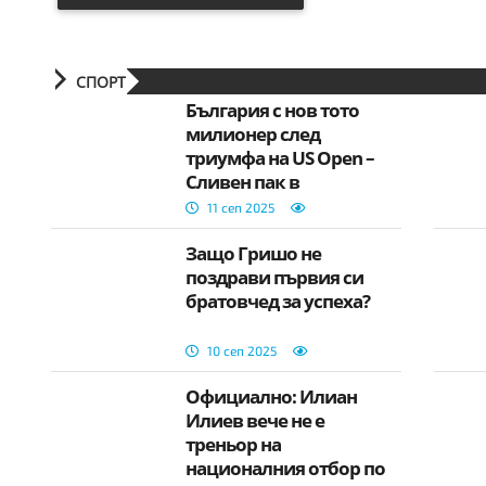
СПОРТ
България с нов тото
милионер след
триумфа на US Open –
Сливен пак в
светлината на
11 сеп 2025
прожекторите
Защо Гришо не
поздрави първия си
братовчед за успеха?
10 сеп 2025
Официално: Илиан
Илиев вече не е
треньор на
националния отбор по