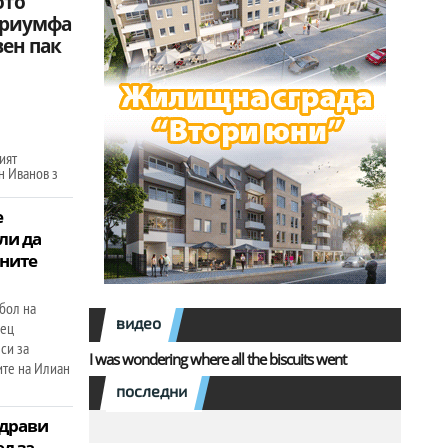
ото
триумфа
вен пак
ият
н Иванов з
е
ли да
вните
бол на
видео
сец
си за
I was wondering where all the biscuits went
ите на Илиан
последни
здрави
д за