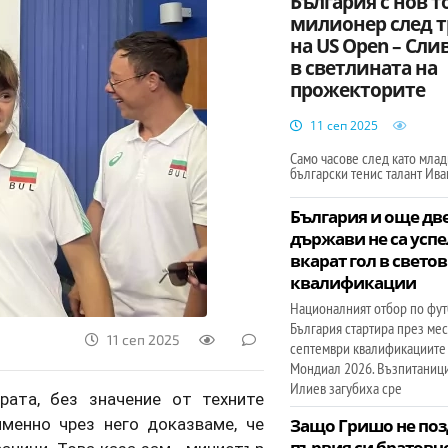
България с нов т
милионер след 
на US Open – Сли
в светлината на
прожекторите
11 сеп 2025
Само часове след като млад
български тенис талант Ива
България и още дв
държави не са успе
вкарат гол в свето
квалификации
Националният отбор по фут
България стартира през ме
11 сеп 2025
септември квалификациите 
Мондиал 2026. Възпитаниц
Илиев загубиха сре
рата, без значение от техните
менно чрез него доказваме, че
Защо Гришо не по
първия си братовче