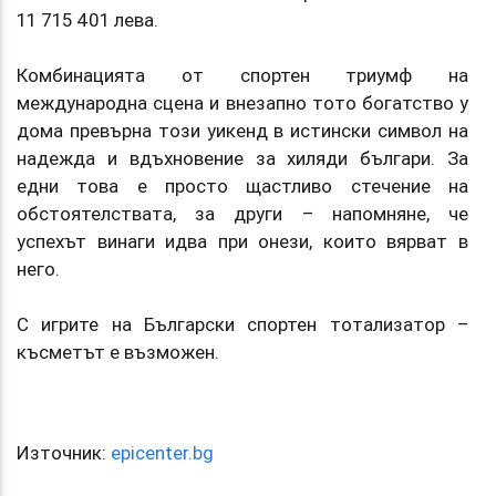
11 715 401 лева.
Комбинацията от спортен триумф на
международна сцена и внезапно тото богатство у
дома превърна този уикенд в истински символ на
надежда и вдъхновение за хиляди българи. За
едни това е просто щастливо стечение на
обстоятелствата, за други – напомняне, че
успехът винаги идва при онези, които вярват в
него.
С игрите на Български спортен тотализатор –
късметът е възможен.
Източник:
epicenter.bg