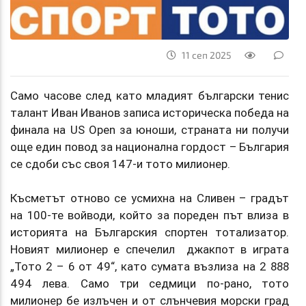
11 сеп 2025
Само часове след като младият български тенис
талант Иван Иванов записа историческа победа на
финала на US Open за юноши, страната ни получи
още един повод за национална гордост – България
се сдоби със своя 147-и тото милионер.
Късметът отново се усмихна на Сливен – градът
на 100-те войводи, който за пореден път влиза в
историята на Българския спортен тотализатор.
Новият милионер е спечелил джакпот в играта
„Тото 2 – 6 от 49“, като сумата възлиза на 2 888
494 лева. Само три седмици по-рано, тото
милионер бе излъчен и от слънчевия морски град