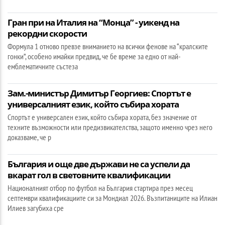
Гран при на Италия на “Монца” - уикенд на
рекордни скорости
Формула 1 отново превзе вниманието на всички фенове на “кралските
гонки”, особено имайки предвид, че бе време за едно от най-
емблематичните състеза
Зам.-министър Димитър Георгиев: Спортът е
универсалният език, който събира хората
Спортът е универсален език, който събира хората, без значение от
техните възможности или предизвикателства, защото именно чрез него
доказваме, че р
България и още две държави не са успели да
вкарат гол в световните квалификации
Националният отбор по футбол на България стартира през месец
септември квалификациите си за Мондиал 2026. Възпитаниците на Илиан
Илиев загубиха сре