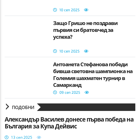
10 сеп 2025
Защо Гришо не поздрави
първия си братовчед за
успеха?
10 сеп 2025
Антоанета Стефанова победи
бивша световна шампионка на
Големия шахматен турнир в
Самарканд
09 сеп 2025
ПОДОБНИ
Александър Василев донесе първа победа на
България за Купа Дейвис
13 сеп 2025