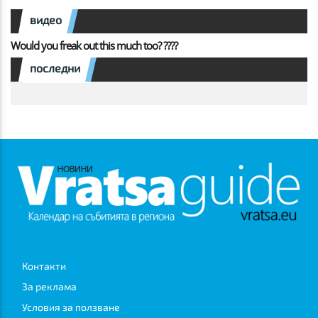
видео
Would you freak out this much too? ????
последни
Контакти
За реклама
Условия за ползване