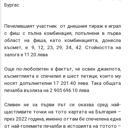
Бургас.
Печелившият участник от днешния тираж е играл
с фиш с пълна комбинация, попълнени в първа
област на фиша, като комбинацията, донесла
късмет, е: 9, 12, 23, 29, 34, 42. Стойността на
залога е 11.20 лева.
Още по-любопитен е фактът, че освен джакпота,
късметлията е спечелил и шест петици, които му
носят допълнителни 17 201.40 лева. Така общата
печалба възлиза на 2 905 696.10 лева.
Сливен не за първи път се оказва сред най-
щастливите точки на тото картата на България –
през 2022 година, именно оттам бе спечелена една
от най-големите печалби в историята на тотото –