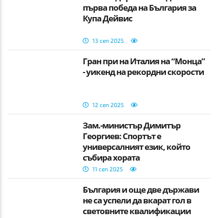
първа победа на България за
Купа Дейвис
13 сеп 2025
Гран при на Италия на “Монца”
- уикенд на рекордни скорости
12 сеп 2025
Зам.-министър Димитър
Георгиев: Спортът е
универсалният език, който
събира хората
11 сеп 2025
България и още две държави
не са успели да вкарат гол в
световните квалификации