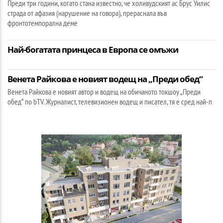
Преди три години, когато стана известно, че холивудският ас Брус Уилис
страда от афазия (нарушение на говора), прераснала във
фронтотемпорална деме
Най-богатата принцеса в Европа се омъжи
Венета Райкова е новият водещ на „Преди обед“
Венета Райкова е новият автор и водещ на обичаното токшоу „Преди
обед“ по bTV. Журналист, телевизионен водещ и писател, тя е сред най-п