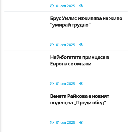
01 сеп 2025
Брус Уилис изживява на живо
"умирай трудно"
01 сеп 2025
Най-богатата принцеса в
Европа се омъжи
01 сеп 2025
Венета Райкова е новият
водещ на „Преди обед“
01 сеп 2025