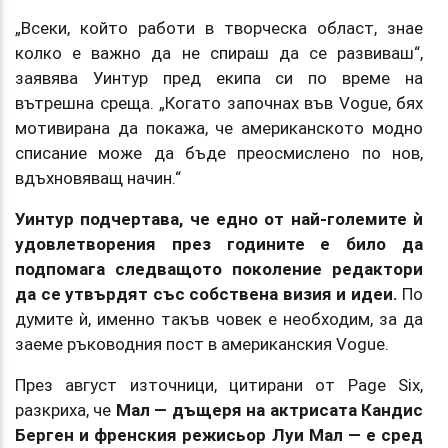
„Всеки, който работи в творческа област, знае
колко е важно да не спираш да се развиваш“,
заявява Уинтур пред екипа си по време на
вътрешна среща. „Когато започнах във Vogue, бях
мотивирана да покажа, че американското модно
списание може да бъде преосмислено по нов,
вдъхновяващ начин.“
Уинтур подчертава, че едно от най-големите ѝ
удовлетворения през годините е било да
подпомага следващото поколение редактори
да се утвърдят със собствена визия и идеи.
По
думите ѝ, именно такъв човек е необходим, за да
заеме ръководния пост в американския Vogue.
През август източници, цитирани от Page Six,
разкриха, че
Мал — дъщеря на актрисата Кандис
Берген и френския режисьор Луи Мал — е сред