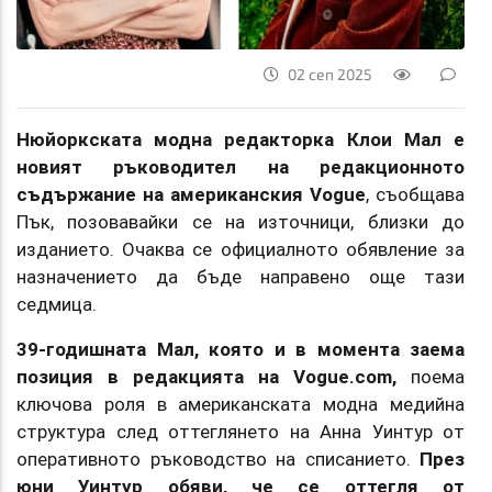
02 сеп 2025
Нюйоркската модна редакторка Клои Мал е
новият ръководител на редакционното
съдържание на американския Vogue
, съобщава
Пък, позовавайки се на източници, близки до
изданието. Очаква се официалното обявление за
назначението да бъде направено още тази
седмица.
39-годишната Мал, която и в момента заема
позиция в редакцията на Vogue.com,
поема
ключова роля в американската модна медийна
структура след оттеглянето на Анна Уинтур от
оперативното ръководство на списанието.
През
юни Уинтур обяви, че се оттегля от