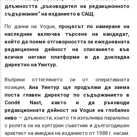
длъжността „ръководител на редакционното
съдържание“ на изданието в САЩ.
По данни на Vogue,
процесът по намиране на
наследник включва търсене на кандидат,
който да поеме отговорността за ежедневната
редакционна дейност на списанието във
всички негови платформи и да докладва
директно на Уинтур.
Въпреки оттеглянето си от оперативната
позиция,
Ана Уинтур ще продължи да заема
поста главен директор по съдържанието в
Condé Nast, както и да ръководи
редакционната дейност на Vogue на глобално
ниво
— длъжности, които тя изпълнява паралелно
с ролята си на културен съветник и дългогодишен
архитект на имиджа на изданието от 1988 г. насам.