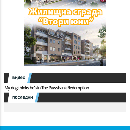
видео
My dog thinks he's in The Pawshank Redemption
последни