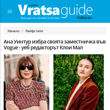
Начало
Лайфстайл
Ана Уинтур избра своята заместничка във
Vogue - уеб редакторът Клои Мал