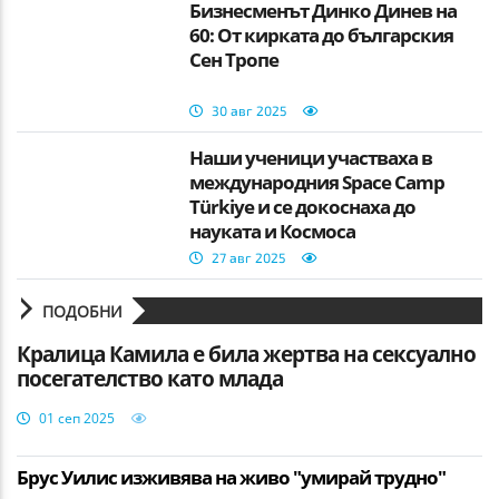
Бизнесменът Динко Динев на
60: От кирката до българския
Сен Тропе
30 авг 2025
Наши ученици участваха в
международния Space Camp
Türkiye и се докоснаха до
науката и Космоса
27 авг 2025
ПОДОБНИ
Кралица Камила е била жертва на сексуално
посегателство като млада
01 сеп 2025
Брус Уилис изживява на живо "умирай трудно"