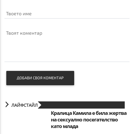
Твоето име
Твоят коментар
ДОБАВИ СВОЯ КОМЕНТАР
ЛАЙФСТАЙЛ
Кралица Камила е била жертва
на сексуално посегателство
като млада