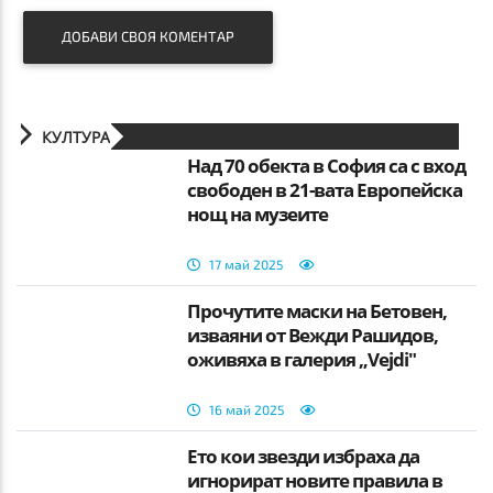
ДОБАВИ СВОЯ КОМЕНТАР
КУЛТУРА
Над 70 обекта в София са с вход
свободен в 21-вата Европейска
нощ на музеите
17 май 2025
Прочутите маски на Бетовен,
изваяни от Вежди Рашидов,
оживяха в галерия „Vejdi"
16 май 2025
Ето кои звезди избраха да
игнорират новите правила в