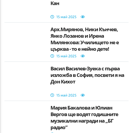
Кан
15 май 2025
Арх.Мирянов, Ники Кънчев,
Янко Лозанов и Ирена
Милянкова: Училището не е
църква - то е нейно дете!
15 май 2025
Васил Василев-Зуека с първа
изложба в София, посвети я на
Дон Кихот
15 май 2025
Мария Бакалова и Юлиан
Вергов ще водят годишните
музикални награди на „БГ
радио“