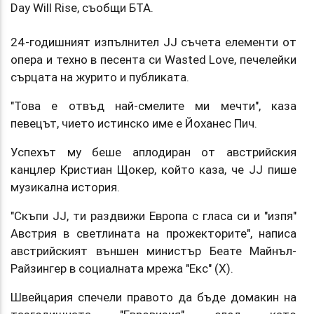
Day Will Rise, съобщи БТА.
24-годишният изпълнител JJ съчета елементи от
опера и техно в песента си Wasted Love, печелейки
сърцата на журито и публиката.
"Това е отвъд най-смелите ми мечти", каза
певецът, чието истинско име е Йоханес Пич.
Успехът му беше аплодиран от австрийския
канцлер Кристиан Щокер, който каза, че JJ пише
музикална история.
"Скъпи JJ, ти раздвижи Европа с гласа си и "изпя"
Австрия в светлината на прожекторите", написа
австрийският външен министър Беате Майнъл-
Райзингер в социалната мрежа "Екс" (X).
Швейцария спечели правото да бъде домакин на