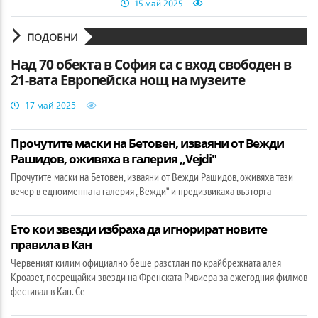
15 май 2025
ПОДОБНИ
Над 70 обекта в София са с вход свободен в
21-вата Европейска нощ на музеите
17 май 2025
Прочутите маски на Бетовен, изваяни от Вежди
Рашидов, оживяха в галерия „Vejdi"
Прочутите маски на Бетовен, изваяни от Вежди Рашидов, оживяха тази
вечер в едноименната галерия „Вежди“ и предизвикаха възторга
Ето кои звезди избраха да игнорират новите
правила в Кан
Червеният килим официално беше разстлан по крайбрежната алея
Кроазет, посрещайки звезди на Френската Ривиера за ежегодния филмов
фестивал в Кан. Се