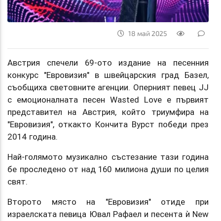
18 май 2025
Австрия спечели 69-ото издание на песенния
конкурс "Евровизия" в швейцарския град Базел,
съобщиха световните агенции. Оперният певец JJ
с емоционалната песен Wasted Love е първият
представител на Австрия, който триумфира на
"Евровизия", откакто Кончита Вурст победи през
2014 година.
Най-голямото музикално състезание тази година
бе проследено от над 160 милиона души по целия
свят.
Второто място на "Евровизия" отиде при
израелската певица Ювал Рафаел и песента ѝ New