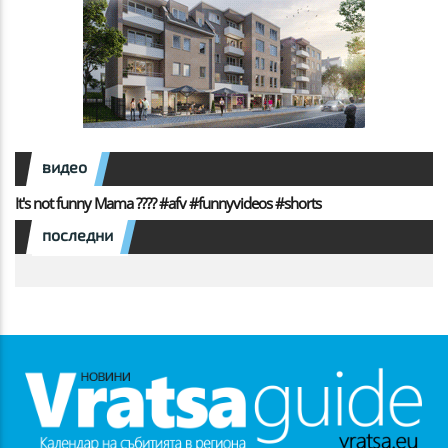
видео
It's not funny Mama ???? #afv #funnyvideos #shorts
последни