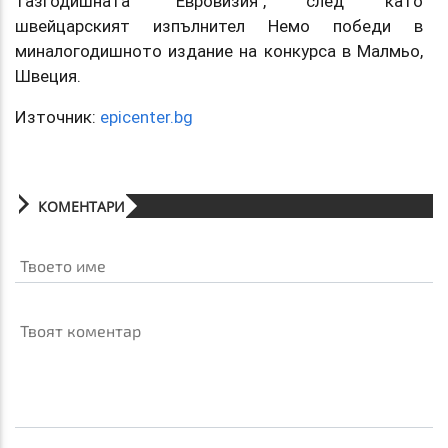
тазгодишната "Евровизия", след като
швейцарският изпълнител Немо победи в
миналогодишното издание на конкурса в Малмьо,
Швеция.
Източник:
epicenter.bg
КОМЕНТАРИ
Твоето име
Твоят коментар