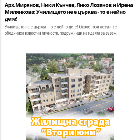
Арх.Мирянов, Ники Кънчев, Янко Лозанов и Ирена
Милянкова: Училището не е църква - то е нейно
дете!
Училището не е църква - то е нейно дете! Около този лозунг се
обединиха известни личности, подръжници на идеята за въвеж