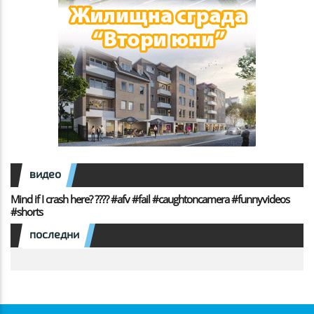
видео
Mind if I crash here? ???? #afv #fail #caughtoncamera #funnyvideos
#shorts
последни