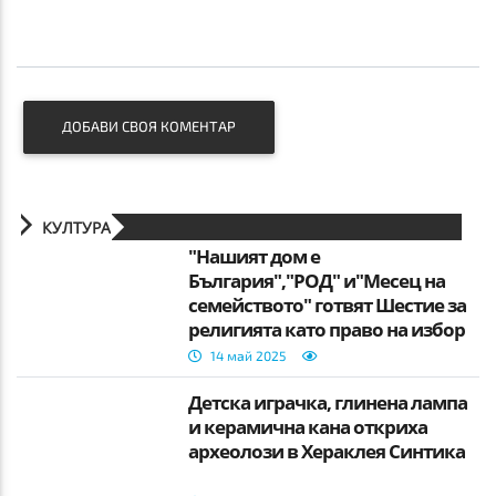
ДОБАВИ СВОЯ КОМЕНТАР
КУЛТУРА
"Нашият дом е
България","РОД" и"Месец на
семейството" готвят Шестие за
религията като право на избор
14 май 2025
Детска играчка, глинена лампа
и керамична кана откриха
археолози в Хераклея Синтика