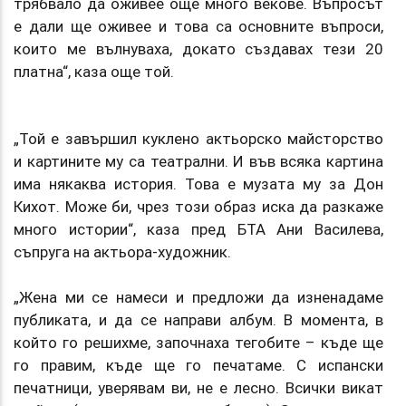
трябвало да оживее още много векове. Въпросът
е дали ще оживее и това са основните въпроси,
които ме вълнуваха, докато създавах тези 20
платна“, каза още той.
„Той е завършил куклено актьорско майсторство
и картините му са театрални. И във всяка картина
има някаква история. Това е музата му за Дон
Кихот. Може би, чрез този образ иска да разкаже
много истории“, каза пред БТА Ани Василева,
съпруга на актьора-художник.
„Жена ми се намеси и предложи да изненадаме
публиката, и да се направи албум. В момента, в
който го решихме, започнаха тегобите – къде ще
го правим, къде ще го печатаме. С испански
печатници, уверявам ви, не е лесно. Всички викат