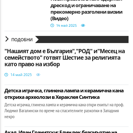
дрескод и ограничаване на
прекомерно разголени визии
(Видео)
14 май 2025
ПОДОБНИ
"Нашият дом е България","РОД" и"Месец на
семейството" готвят Шестие за религията
като право на избор
14 май 2025
Детска играчка, глинена лампа и керамична кана
откриха археолози в Хераклея Синтика
Детска играчка, глинена лампа и керамична кана откри екипът на проф.
Людмил Вагалински по време на спасителните разкопки в Западния
некро
Акад. Иван Гранитски: Един век безсмъртие на