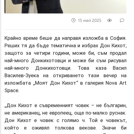
15 май 2025
Крайно време беше да направя изложба в София.
Реших тя да бъде тематична и избрах Дон Кихот,
защото за четири години, може би, съм продал
най-много Донкихотовци и може би съм рисувал
най-много Донкихотовци. Това каза Васил
Василев-Зуека на откриването тази вечер на
изложбата „Моят Дон Кихот“ в галерия Nova Art
Space.
„Дон Кихот е съвременният човек – не българин,
не американец, не европеец, още по-малко руснак.
Дон Кихот е човек с голямо ч. Той е човекът,
който е оживял толкова векове. Значи би