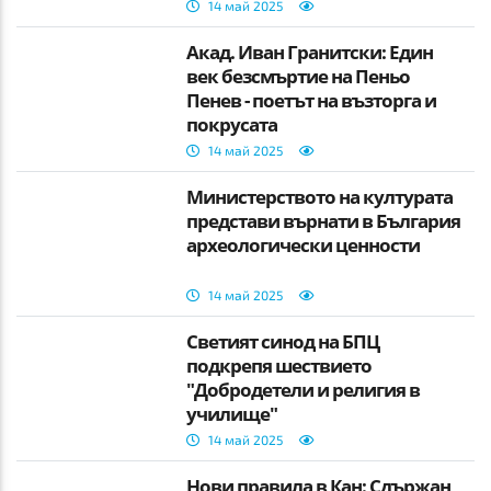
14 май 2025
Акад. Иван Гранитски: Един
век безсмъртие на Пеньо
Пенев - поетът на възторга и
покрусата
14 май 2025
Министерството на културата
представи върнати в България
археологически ценности
14 май 2025
Светият синод на БПЦ
подкрепя шествието
"Добродетели и религия в
училище"
14 май 2025
Нови правила в Кан: Сдържан