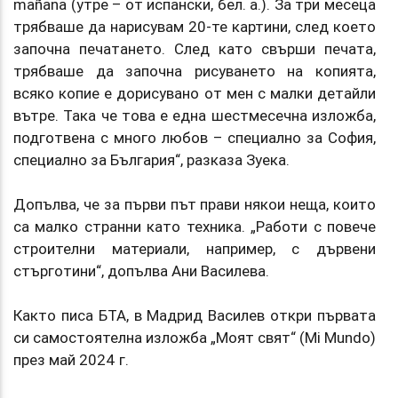
mañana (утре – от испански, бел. а.). За три месеца
трябваше да нарисувам 20-те картини, след което
започна печатането. След като свърши печата,
трябваше да започна рисуването на копията,
всяко копие е дорисувано от мен с малки детайли
вътре. Така че това е една шестмесечна изложба,
подготвена с много любов – специално за София,
специално за България“, разказа Зуека.
Допълва, че за първи път прави някои неща, които
са малко странни като техника. „Работи с повече
строителни материали, например, с дървени
стърготини“, допълва Ани Василева.
Както писа БТА, в Мадрид Василев откри първата
си самостоятелна изложба „Моят свят“ (Mi Mundo)
през май 2024 г.