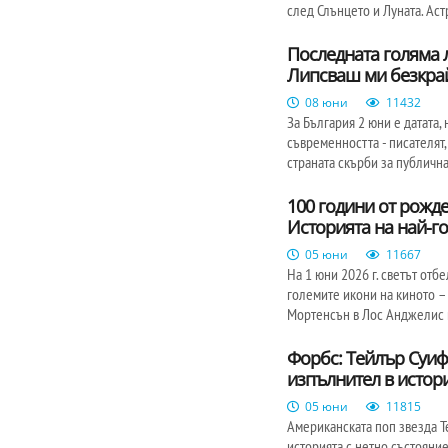
след Слънцето и Луната. Ас
Последната голяма 
Липсваш ми безкра
08 юни
11432
За България 2 юни е датата,
съвременността - писателят
страната скърби за публична
100 години от рожд
Историята на най-го
05 юни
11667
На 1 юни 2026 г. светът отб
големите икони на киното –
Мортенсън в Лос Анджелис п
Форбс: Тейлър Суиф
изпълнител в истор
05 юни
11815
Американската поп звезда Т
историята с нетно състояни