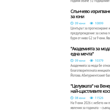
години обаче 51-годишният
Слънчево изригване
за юни
09 юни
10899
Центърът за прогнозиране 
предупреждение за силна ге
буря от ниво G2 за 9 юни. Я
"Академията за мода
една мечта"
09 юни
10379
Академията за мода бе отно
благотворителната инициати
Йотова. Абитуриентският бал
"Целувката" на Вене
най-щастливите кос
08 юни
11526
На 9 юни 2026 г. небето ни
явления за годината – съвп