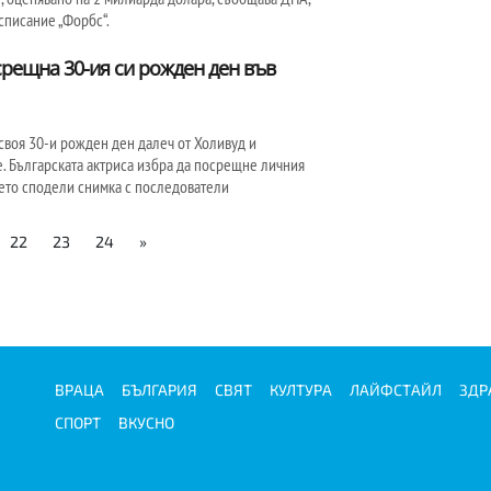
списание „Форбс“.
рещна 30-ия си рожден ден във
своя 30-и рожден ден далеч от Холивуд и
. Българската актриса избра да посрещне личния
дето сподели снимка с последователи
22
23
24
»
ВРАЦА
БЪЛГАРИЯ
СВЯТ
КУЛТУРА
ЛАЙФСТАЙЛ
ЗДР
СПОРТ
ВКУСНО