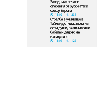
Западният печат с
опасения от руски атаки
срещу Европа
11:05
231
Стрелба в училище в
Тайланд отне живота на
осем души, включително
бабата и дядото на
нападателя
11:05
125