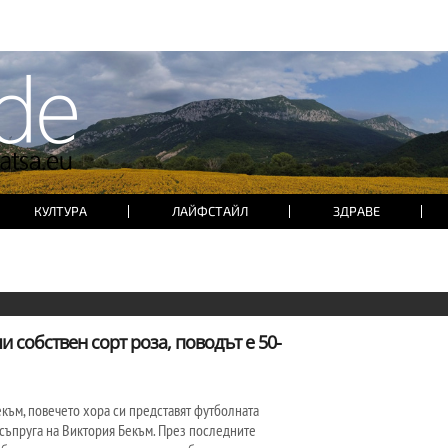
КУЛТУРА
ЛАЙФСТАЙЛ
ЗДРАВЕ
 собствен сорт роза, поводът е 50-
екъм, повечето хора си представят футболната
 съпруга на Виктория Бекъм. През последните