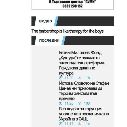
видео
The barbershop is like therapy for the boys
последни
Евтим Милошев: Фонд
„Култура“ се нуждае от
законодателна реформа.
Ражда скандали, не
култура
11:20
118
Йотова: Словото на Стефан
Цанев ни призовава да
търсим смисъла във
времето
11:20
103
Разследват за корупция
уволнената посланичка на
Украйна в САЩ
11:17
114