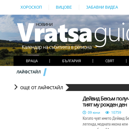
ХОРОСКОП
ВИЦОВЕ
ЗАБАВНИ ВИДЕА
ВРАЦА
БЪЛГАРИЯ
СВЯТ
ЛАЙФСТАЙЛ
ОЩЕ ОТ ЛАЙФСТАЙЛ
Дейвид Бекъм получи
тият му рожден ден
09 юни
10759
Когато чуят името Дейвид Б
легенда, модната икона или