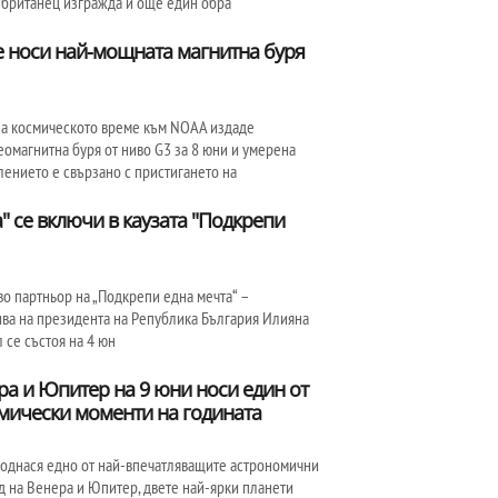
 британец изгражда и още един обра
 носи най-мощната магнитна буря
на космическото време към NOAA издаде
омагнитна буря от ниво G3 за 8 юни и умерена
влението е свързано с пристигането на
" се включи в каузата "Подкрепи
во партньор на „Подкрепи една мечта“ –
ва на президента на Република България Илияна
 се състоя на 4 юн
ра и Юпитер на 9 юни носи един от
мически моменти на годината
 поднася едно от най-впечатляващите астрономични
ад на Венера и Юпитер, двете най-ярки планети