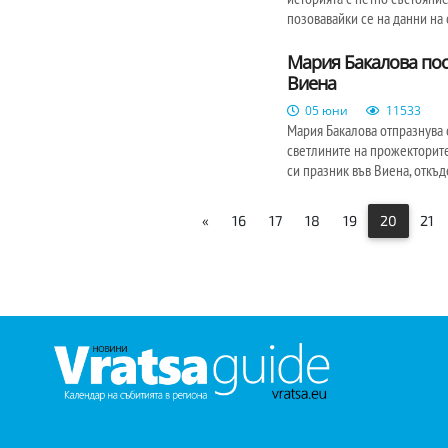
позовавайки се на данни на 
Мария Бакалова пос
Виена
05 юни
11533
Мария Бакалова отпразнува 
светлините на прожекторите
си празник във Виена, откъ
«
16
17
18
19
20
21