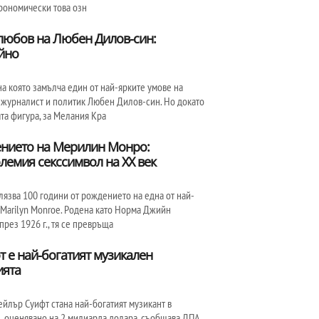
трономически това озн
любов на Любен Дилов-син:
йно
 на която замълча един от най-ярките умове на
, журналист и политик Любен Дилов-син. Но докато
та фигура, за Мелания Кра
ението на Мерилин Монро:
лемия секссимвол на ХХ век
елязва 100 години от рождението на една от най-
 Marilyn Monroe. Родена като Норма Джийн
рез 1926 г., тя се превръща
т е най-богатият музикален
ията
ейлър Суифт стана най-богатият музикант в
е, оценявано на 2 милиарда долара, съобщава ДПА,