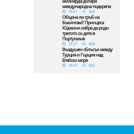
милиарда долара
международна подкрепа
19:41
320
Обърна ли гръб на
Бъкингам?: Принцеса
Юджини избра да роди
третото си дете в
Португалия
19:27
458
Въздушен сблъсък между
Турция и Гърция над
Егейско море
18:47
542