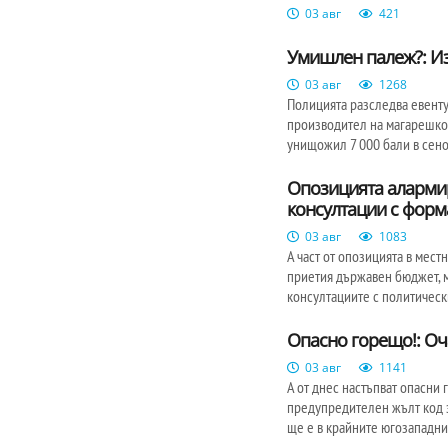
03 авг
421
Умишлен палеж?: Изг
03 авг
1268
Полицията разследва евент
производител на магарешко 
унищожил 7 000 бали в сено
Опозицията аларми
консултации с форм
03 авг
1083
А част от опозицията в мест
приетия държавен бюджет, 
консултациите с политичес
Опасно горещо!: Оча
03 авг
1141
А от днес настъпват опасни 
предупредителен жълт код з
ще е в крайните югозападни