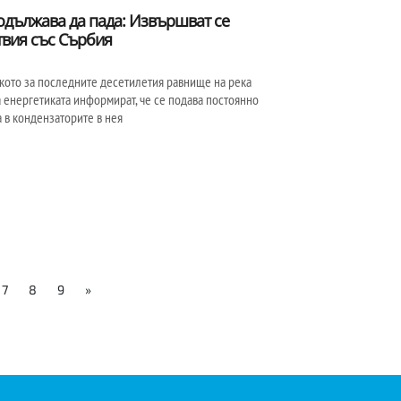
одължава да пада: Извършват се
вия със Сърбия
ското за последните десетилетия равнище на река
а енергетиката информират, че се подава постоянно
 в кондензаторите в нея
7
8
9
»