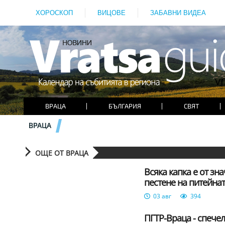
ХОРОСКОП
ВИЦОВЕ
ЗАБАВНИ ВИДЕА
ВРАЦА
БЪЛГАРИЯ
СВЯТ
ВРАЦА
ОЩЕ ОТ ВРАЦА
Всяка капка е от зна
пестене на питейнат
03 авг
394
ПГТР-Враца - спече