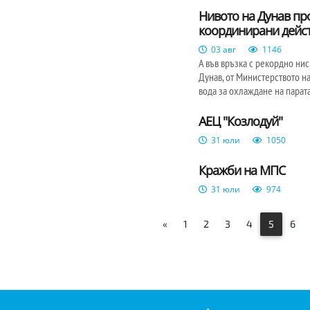
Нивото на Дунав пр
координирани дейст
03 авг
1146
А във връзка с рекордно ни
Дунав, от Министерството н
вода за охлаждане на парата
АЕЦ "Козлодуй"
31 юли
1050
Кражби на МПС
31 юли
974
«
1
2
3
4
5
6