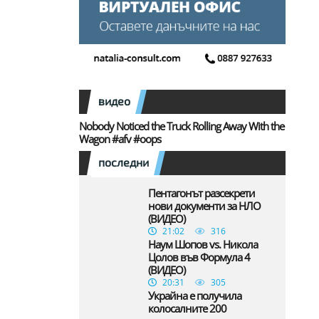
видео
Nobody Noticed the Truck Rolling Away With the
Wagon #afv #oops
последни
Пентагонът разсекрети
нови документи за НЛО
(ВИДЕО)
21:02
316
Наум Шопов vs. Никола
Цолов във Формула 4
(ВИДЕО)
20:31
305
Украйна е получила
колосалните 200