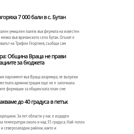
оряха 7 000 бали в с. Бутан
уален умишлен палеж във фермата на известен
мляко във врачанското село Бутан. Огънят е
валът на Трифон Георгиев, съобщи сам
ра: Община Враца не прави
ациите за бюджета
ния парламент във Враца алармира, че въпреки
местната администрация още не е започнала
ките формации за общинската план-сме
кваме до 40 градуса в петък
горещини. За пет области у нас е издаден
а температури около и над 35 градуса. Най-топло
 и северозападни райони, както и