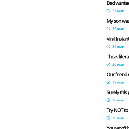
Dad wanted 
21 юли
My son was
20 юли
Viral Insta
20 юли
This is lite
20 юли
Our friend 
19 юли
Surely this 
19 юли
Try NOT to 
19 юли
You won't b