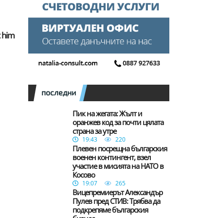
t him
последни
Пик на жегата: Жълт и
оранжев код за почти цялата
страна за утре
19:43
220
Плевен посрещна българския
военен контингент, взел
участие в мисията на НАТО в
Косово
19:07
265
Вицепремиерът Александър
Пулев пред СТИВ: Трябва да
подкрепяме българския