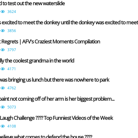
to test out the new waterslide
3624
 excited to meet the donkey until the donkey was excited to mee
3856
nt Regrets | AFV's Craziest Moments Compilation
3797
rally the coolest grandma in the world
4171
was bringing us lunch but there was nowhere to park
4762
paint not coming off of her arm is her biggest problem...
5073
Laugh Challenge ???? Top Funniest Videos of the Week
4108
elieve what comes to defend the house ????