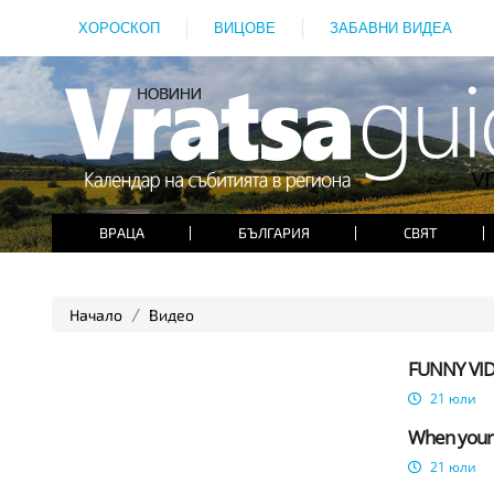
ХОРОСКОП
ВИЦОВЕ
ЗАБАВНИ ВИДЕА
ВРАЦА
БЪЛГАРИЯ
СВЯТ
Начало
Видео
FUNNY VIDEO
21 юли
When your s
21 юли