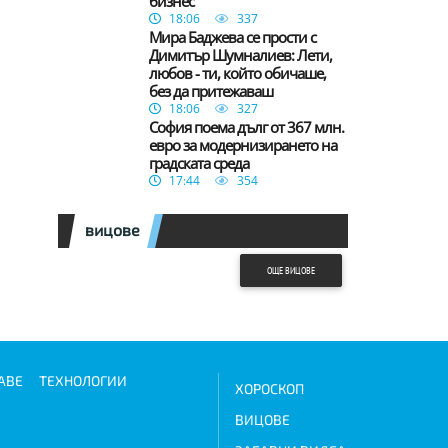
бизнес
18:06
337
Мира Баджева се прости с
Димитър Шумналиев: Лети,
любов - ти, който обичаше,
без да притежаваш
18:06
327
София поема дълг от 367 млн.
евро за модернизирането на
градската среда
17:44
354
вицове
ОЩЕ ВИЦОВЕ
АВЕ
ТЕХНОЛОГИИ
ХОРОСКОП
ВИЦОВЕ