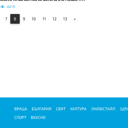
4419
7
8
9
10
11
12
13
»
ВРАЦА
БЪЛГАРИЯ
СВЯТ
КУЛТУРА
ЛАЙФСТАЙЛ
ЗДР
СПОРТ
ВКУСНО