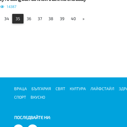
14387
34
35
36
37
38
39
40
»
ВРАЦА
БЪЛГАРИЯ
СВЯТ
КУЛТУРА
ЛАЙФСТАЙЛ
ЗДР
СПОРТ
ВКУСНО
ПОСЛЕДВАЙТЕ НИ: