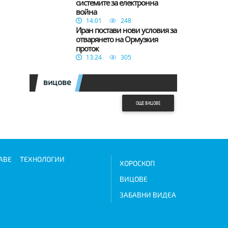
системите за електронна
война
14:01
248
Иран постави нови условия за
отварянето на Ормузкия
проток
13:24
305
вицове
ОЩЕ ВИЦОВЕ
АВЕ
ТЕХНОЛОГИИ
ХОРОСКОП
ВИЦОВЕ
ЗАБАВНИ ВИДЕА