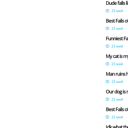
Dude falls l
23 май
Best Fails 
23 май
Funniest Fa
23 май
My cat is m
23 май
Man ruins h
23 май
Our dog is 
22 май
Best Fails 
22 май
Idk what the