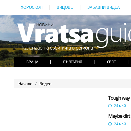
ХОРОСКОП
ВИЦОВЕ
ЗАБАВНИ ВИДЕА
ВРАЦА
БЪЛГАРИЯ
СВЯТ
Начало
Видео
Tough way to
24 май
Maybe dirt 
24 май