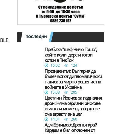
последни
IBLE
Пребиха "шеф Чичо Гошо“,
който коли, дере и готви
котки в ТикТок
16:02
124
Президентът: България да
бъде част от дипломатически
натиск за мирно решение на
войната в Украйна
15:03
205
Цветлин Йовчев за падналия
дрон: Няма серизни рискове
към този момент, защото не
сме атрактивна цел
14:01
260
Адм.Ефтимов: Дронът край
Кардам е бил отклонен от