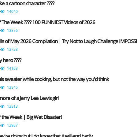
ike a cartoon character ????
14040
of The Week ???? 100 FUNNIEST Videos of 2026
13876
ils of May 2026 Compilation | Try Not to Laugh Challenge IMPOSS
13728
y hero ????
14163
is sweater while cooking, but not the way you'd think
13846
more of a Jerry Lee Lewis girl
13813
of the Week | Big Wet Disaster!
13987
y're doing but I do know that it will end badly