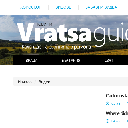
ХОРОСКОП
ВИЦОВЕ
ЗАБАВНИ ВИДЕА
ВРАЦА
БЪЛГАРИЯ
СВЯТ
Начало
Видео
Cartoons ta
05 авг
Where did m
04 авг