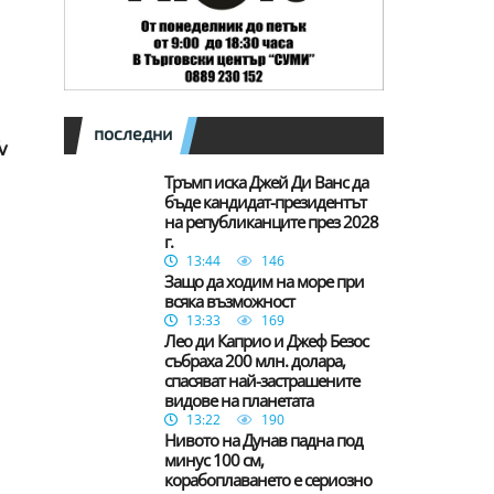
последни
v
Тръмп иска Джей Ди Ванс да
бъде кандидат-президентът
на републиканците през 2028
г.
13:44
146
Защо да ходим на море при
всяка възможност
13:33
169
Лео ди Каприо и Джеф Безос
събраха 200 млн. долара,
спасяват най-застрашените
видове на планетата
13:22
190
Нивото на Дунав падна под
минус 100 см,
корабоплаването е сериозно