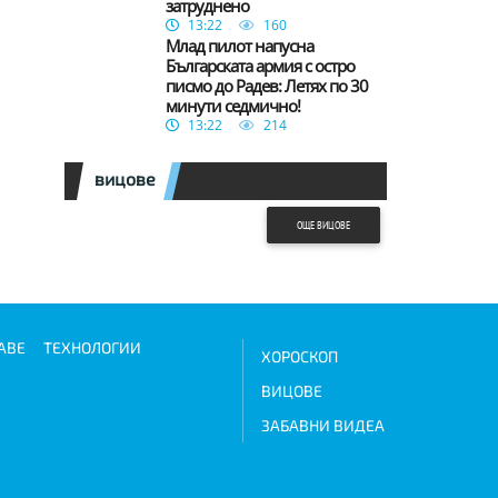
затруднено
13:22
160
Млад пилот напусна
Българската армия с остро
писмо до Радев: Летях по 30
минути седмично!
13:22
214
вицове
ОЩЕ ВИЦОВЕ
АВЕ
ТЕХНОЛОГИИ
ХОРОСКОП
ВИЦОВЕ
ЗАБАВНИ ВИДЕА