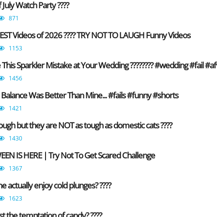
f July Watch Party ????
871
ST Videos of 2026 ???? TRY NOT TO LAUGH Funny Videos
1153
This Sparkler Mistake at Your Wedding ???????? #wedding #fail #af
1456
 Balance Was Better Than Mine... #fails #funny #shorts
1421
ough but they are NOT as tough as domestic cats ????
1430
 IS HERE | Try Not To Get Scared Challenge
1367
 actually enjoy cold plunges? ????
1623
st the temptation of candy? ????