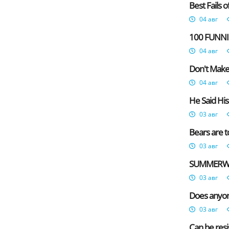
Best Fails o
04 авг
100 FUNNIE
04 авг
Don't Make 
04 авг
He Said His
03 авг
Bears are t
03 авг
SUMMERWEEN
03 авг
Does anyone
03 авг
Can he resi