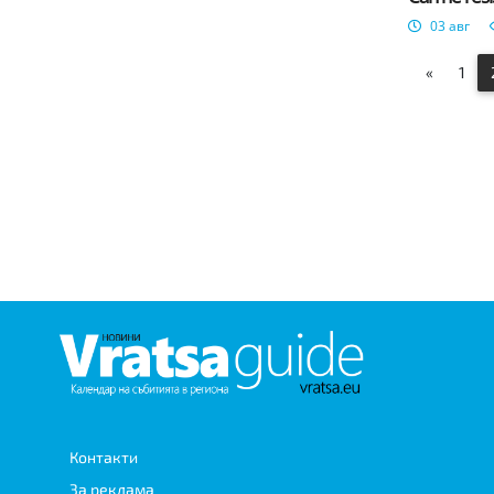
03 авг
«
1
Контакти
За реклама