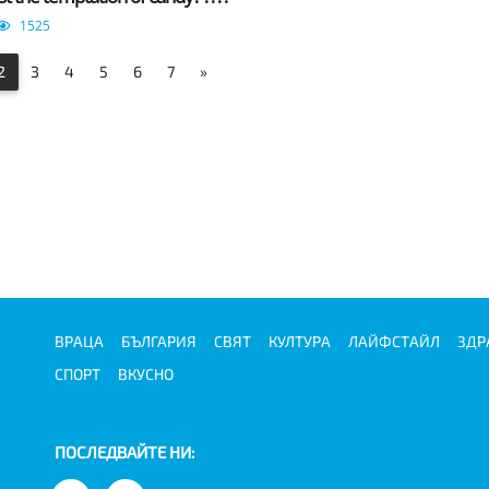
1525
2
3
4
5
6
7
»
ВРАЦА
БЪЛГАРИЯ
СВЯТ
КУЛТУРА
ЛАЙФСТАЙЛ
ЗДР
СПОРТ
ВКУСНО
ПОСЛЕДВАЙТЕ НИ: