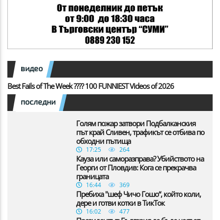
видео
Best Fails of The Week ???? 100 FUNNIEST Videos of 2026
последни
Голям пожар затвори Подбалканския
път край Сливен, трафикът се отбива по
обходни пътища
17:25
264
Кауза или саморазправа? Убийството на
Георги от Пловдив: Кога се прекрачва
границата
16:44
369
Пребиха "шеф Чичо Гошо“, който коли,
дере и готви котки в ТикТок
16:02
477