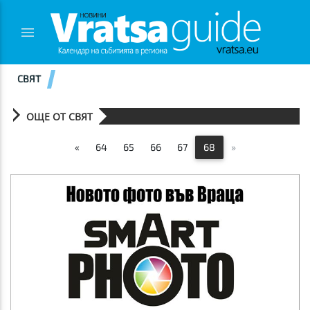
СВЯТ
ОЩЕ ОТ СВЯТ
«
64
65
66
67
68
»