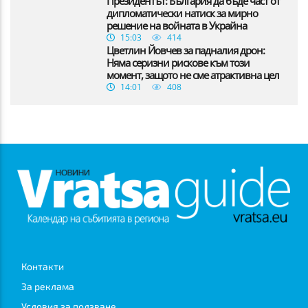
Президентът: България да бъде част от
дипломатически натиск за мирно
решение на войната в Украйна
15:03
414
Цветлин Йовчев за падналия дрон:
Няма серизни рискове към този
момент, защото не сме атрактивна цел
14:01
408
Контакти
За реклама
Условия за ползване