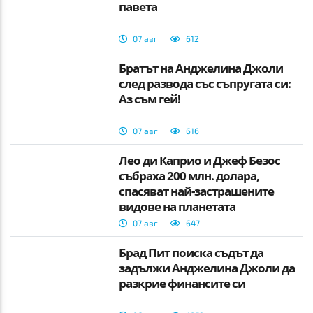
павета
07 авг
612
Братът на Анджелина Джоли
след развода със съпругата си:
Аз съм гей!
07 авг
616
Лео ди Каприо и Джеф Безос
събраха 200 млн. долара,
спасяват най-застрашените
видове на планетата
07 авг
647
Брад Пит поиска съдът да
задължи Анджелина Джоли да
разкрие финансите си