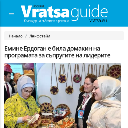
Начало
Лайфстайл
Емине Ердоган е била домакин на
програмата за съпругите на лидерите