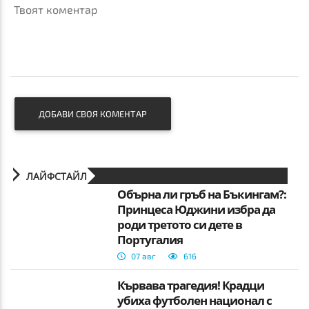
Твоят коментар
ДОБАВИ СВОЯ КОМЕНТАР
ЛАЙФСТАЙЛ
Обърна ли гръб на Бъкингам?:
Принцеса Юджини избра да
роди третото си дете в
Португалия
07 авг
616
Кървава трагедия! Крадци
убиха футболен национал с