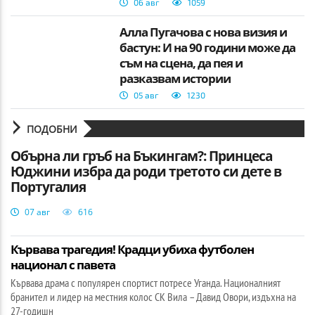
06 авг
1059
Алла Пугачова с нова визия и
бастун: И на 90 години може да
съм на сцена, да пея и
разказвам истории
05 авг
1230
ПОДОБНИ
Обърна ли гръб на Бъкингам?: Принцеса
Юджини избра да роди третото си дете в
Португалия
07 авг
616
Кървава трагедия! Крадци убиха футболен
национал с павета
Кървава драма с популярен спортист потресе Уганда. Националният
бранител и лидер на местния колос СК Вила – Давид Овори, издъхна на
27-годишн