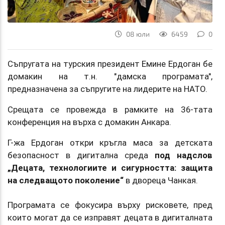
08 юли
6459
0
Съпругата на турския президент Емине Ердоган бе
домакин на т.н. "дамска програмата",
предназначена за съпругите на лидерите на НАТО.
Срещата се провежда в рамките на 36-тата
конференция на върха с домакин Анкара.
Г-жа Ердоган откри кръгла маса за детската
безопасност в дигитална среда
под надслов
„Децата, технологиите и сигурността: защита
на следващото поколение“
в двореца Чанкая.
Програмата се фокусира върху рисковете, пред
които могат да се изправят децата в дигиталната