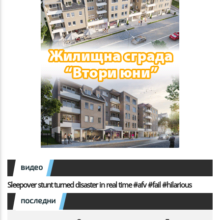
видео
Sleepover stunt turned disaster in real time #afv #fail #hilarious
последни