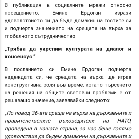
В публикация в социалните мрежи относно
посещението, Емине Ердоган изрази
удоволствието си да бъде домакин на гостите си
и подчерта значението на срещата на върха за
глобалното сътрудничество.
„Трябва да укрепим културата на диалог и
консенсус.“
В посланието си Емине Ердоган подчерта
надеждата си, че срещата на върха ще играе
конструктивна роля във време, когато търсенето
на решения на общите световни проблеми е от
решаващо значение, заявявайки следното:
„По повод 36-ата среща на върха на държавните и
правителствените ръководители на НАТО,
проведена в нашата страна, за нас беше голямо
удоволствие да бъдем домакини на държавните и