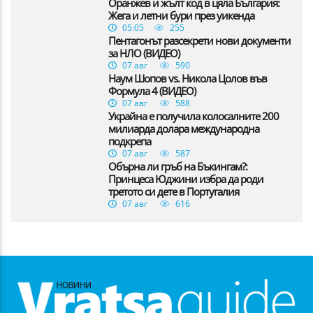
Оранжев и жълт код в цяла България:
Жега и летни бури през уикенда
05:05
255
Пентагонът разсекрети нови документи
за НЛО (ВИДЕО)
07 авг
590
Наум Шопов vs. Никола Цолов във
Формула 4 (ВИДЕО)
07 авг
588
Украйна е получила колосалните 200
милиарда долара международна
подкрепа
07 авг
587
Обърна ли гръб на Бъкингам?:
Принцеса Юджини избра да роди
третото си дете в Португалия
07 авг
616