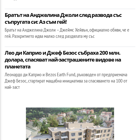
Братът на Анджелина Джоли след развода със
съпругата си: Аз съм гей!
Братът на Анджелина Джоли – Джеймс Хейвън, официално обяви, че е
гей. Разкритието идва малко след раздялата му със
Лео ди Каприо и Джеф Безос събраха 200 млн.
долара, спасяват най-застрашените видове на
планетата
Леонардо ди Каприо и Bezos Earth Fund, ръководен от предприемача
Джеф Безос, стартират мащабна инициатива за спасяването на 100 от
най-заст