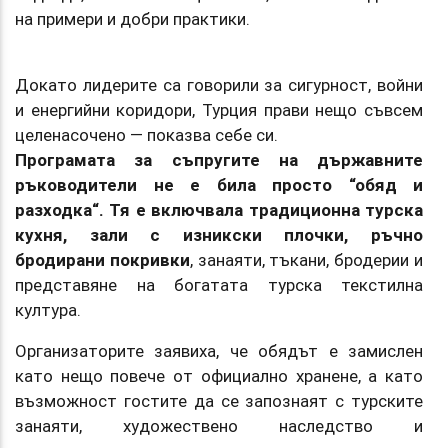
на примери и добри практики.
Докато лидерите са говорили за сигурност, войни
и енергийни коридори, Турция прави нещо съвсем
целенасочено — показва себе си.
Програмата за съпругите на държавните
ръководители не е била просто “обяд и
разходка“. Тя е включвала традиционна турска
кухня, зали с изникски плочки, ръчно
бродирани покривки
, занаяти, тъкани, бродерии и
представяне на богатата турска текстилна
култура.
Организаторите заявиха, че обядът е замислен
като нещо повече от официално хранене, а като
възможност гостите да се запознаят с турските
занаяти, художествено наследство и