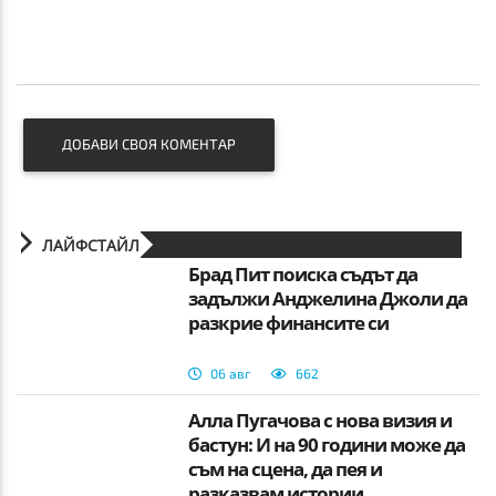
ДОБАВИ СВОЯ КОМЕНТАР
ЛАЙФСТАЙЛ
Брад Пит поиска съдът да
задължи Анджелина Джоли да
разкрие финансите си
06 авг
662
Алла Пугачова с нова визия и
бастун: И на 90 години може да
съм на сцена, да пея и
разказвам истории