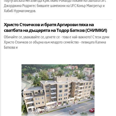
Португалската мегазвезда Кристиано Роналдо покани на сватбата си с
Джорджина Родригес бившите шампиони на UFC Конър Макгрегър и
Хабиб Нурмагомедов.
Христо Стоичков и братя Аргирови пяха на
сватбата на дъщерята на Тодор Батков (СНИМКИ)
Обичайте се, уважавайте се, ценете се - това е най-важното! С тези думи
Христо Стоичков се обърна към младото семейство - певицата Калина
Баткова и