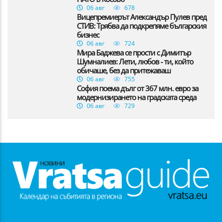
06 авг
678
Вицепремиерът Александър Пулев пред
СТИВ: Трябва да подкрепяме българския
бизнес
06 авг
724
Мира Баджева се прости с Димитър
Шумналиев: Лети, любов - ти, който
обичаше, без да притежаваш
06 авг
755
София поема дълг от 367 млн. евро за
модернизирането на градската среда
06 авг
729