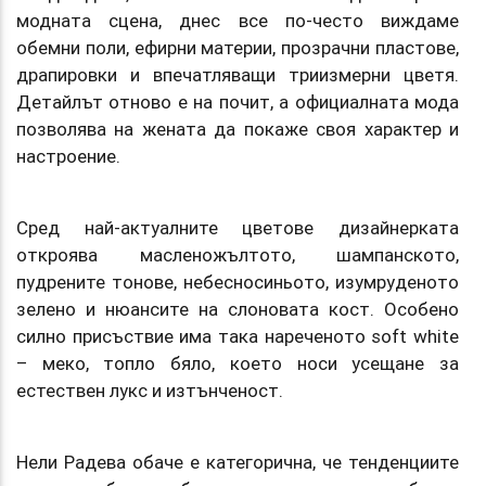
модната сцена, днес все по-често виждаме
обемни поли, ефирни материи, прозрачни пластове,
драпировки и впечатляващи триизмерни цветя.
Детайлът отново е на почит, а официалната мода
позволява на жената да покаже своя характер и
настроение.
Сред най-актуалните цветове дизайнерката
откроява масленожълтото, шампанското,
пудрените тонове, небесносиньото, изумруденото
зелено и нюансите на слоновата кост. Особено
силно присъствие има така нареченото soft white
– меко, топло бяло, което носи усещане за
естествен лукс и изтънченост.
Нели Радева обаче е категорична, че тенденциите