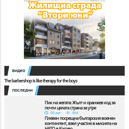
видео
The barbershop is like therapy for the boys
последни
Пик на жегата: Жълт и оранжев код за
почти цялата страна за утре
06 авг
664
Плевен посрещна българския военен
контингент, взел участие в мисията на
НАТО в Косово