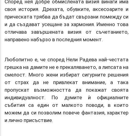
Според нея добре обмислената визия винаги има
своя история. Дрехата, обувките, аксесоарите и
прическата трябва да бъдат свързани помежду си
и да създават усещане за хармония. Именно това
отличава завършената визия от съчетанието,
направено набързо в последния момент.
Любопитно е, че според Нели Радева най-честата
грешка на дамите не е прекаляването, а липсата на
смелост. Много жени избират сигурните решения
от страх да не привлекат внимание, а така
пропускат възможността да покажат своята
индивидуалност. По думите ѝ официалните
събития са един от малкото поводи, в които
можем да си позволим повече фантазия, характер
и лично присъствие.