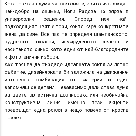
Когато става дума за цветовете, които изглеждат
най-добре на снимки, Нели Радева не вярва в
универсални решения. Според нея най-
подходящият цвят е този, който кара конкретната
жена да сияе. Все пак тя определя шампанското,
пудрените нюанси, изумруденото зелено и
наситеното синьо като едни от най-благородните
и фотогенични избори.
Ако трябва да създаде идеалната рокля за лятно
събитие, дизайнерката би заложила на движение,
интересна комбинация от материи и един
запомнящ се детайл. Независимо дали става дума
за цвете, артистична драпировка или необичайна
конструктивна линия, именно тези акценти
превръщат една рокля в нещо повече от красив
тоалет.