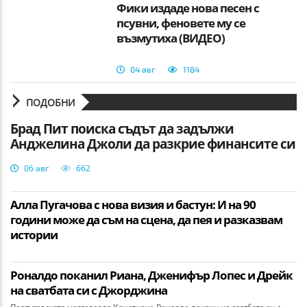
Фики издаде нова песен с
псувни, феновете му се
възмутиха (ВИДЕО)
04 авг
1184
ПОДОБНИ
Брад Пит поиска съдът да задължи
Анджелина Джоли да разкрие финансите си
06 авг
662
Алла Пугачова с нова визия и бастун: И на 90
години може да съм на сцена, да пея и разказвам
истории
Роналдо поканил Риана, Дженифър Лопес и Дрейк
на сватбата си с Джорджина