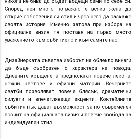
никога не бива да бъдат водещи сами по себе си.
Според нея много по-важно е всяка жена да
открие собствения си стил и чрез него да разкаже
своята история. Именно затова при избора на
официална визия тя поставя на първо място
уважението към събитието и към самите нас.
Дизайнерката съветва изборът на облекло винаги
да бъде съобразен с характера на повода.
Дневните кръщенета предполагат повече лекота,
нежни цветове и ефирни материи. Вечерните
сватби позволяват повече блясък, драматични
силуети и впечатляващи акценти. Коктейлните
събития пък дават възможност за по-съвременен
прочит на официалната визия и повече свобода за
индивидуален стил.