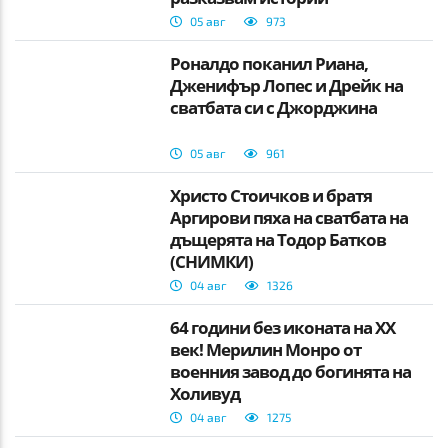
05 авг
973
Роналдо поканил Риана,
Дженифър Лопес и Дрейк на
сватбата си с Джорджина
05 авг
961
Христо Стоичков и братя
Аргирови пяха на сватбата на
дъщерята на Тодор Батков
(СНИМКИ)
04 авг
1326
64 години без иконата на XX
век! Мерилин Монро от
военния завод до богинята на
Холивуд
04 авг
1275