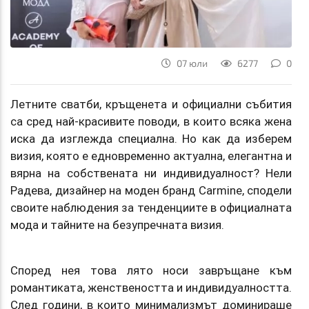
07 юли
6277
0
Летните сватби, кръщенета и официални събития
са сред най-красивите поводи, в които всяка жена
иска да изглежда специална. Но как да изберем
визия, която е едновременно актуална, елегантна и
вярна на собствената ни индивидуалност? Нели
Радева, дизайнер на моден бранд Carmine, сподели
своите наблюдения за тенденциите в официалната
мода и тайните на безупречната визия.
Според нея това лято носи завръщане към
романтиката, женствеността и индивидуалността.
След години, в които минимализмът доминираше