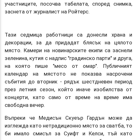
участниците, посочва табелата, според снимка,
заснета от журналист на Ройтерс.
Тази седмица работници са донесли храна и
декорации, за да придадат блясък на цялото
място. Камери на новинарските екипи са заснели
зеленина, кутия с надпис "градинско парти" и друга,
на която пише "месо от омар". Публичният
календар на мястото не показва насрочени
събития до вторник - рядък шестдневен период
през летния сезон, който иначе изобилства от
концерти, като само от време на време има
свободна вечер.
Въпреки че Медисън Скуеър Гардън може да
изглежда като нетрадиционно място за сватба, то
би имало смисъл за Суифт и Келси, тъй като