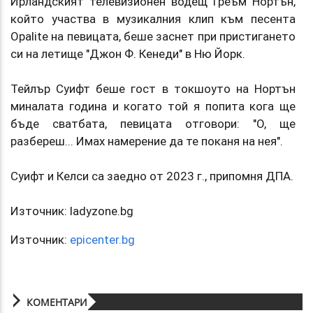
Ирландският телевизионен водещ Греъм Нортън,
който участва в музикалния клип към песента
Opalite на певицата, беше заснет при пристигането
си на летище "Джон Ф. Кенеди" в Ню Йорк.
Тейлър Суифт беше гост в токшоуто на Нортън
миналата година и когато той я попита кога ще
бъде сватбата, певицата отговори: "О, ще
разбереш... Имах намерение да те поканя на нея".
Суифт и Келси са заедно от 2023 г., припомня ДПА.
Източник: ladyzone.bg
Източник:
epicenter.bg
КОМЕНТАРИ