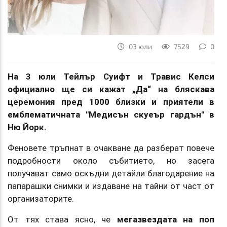
03 юли
7529
0
На 3 юли Тейлър Суифт и Травис Келси
официално ще си кажат „Да“ на бляскава
церемония пред 1000 близки и приятели в
емблематичната "Медисън скуеър гардън" в
Ню Йорк.
Феновете тръпнат в очакване да разберат повече
подробности около събитието, но засега
получават само оскъдни детайли благодарение на
папарашки снимки и издаване на тайни от част от
организаторите.
От тях става ясно, че
мегазвездата на поп