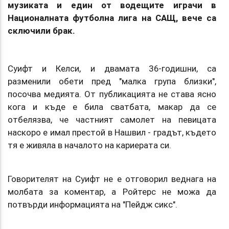
музиката и един от водещите играчи в
Националната футболна лига на САЩ, вече са
сключили брак.
Суифт и Келси, и двамата 36-годишни, са
разменили обети пред "малка група близки",
посочва медията. От публикацията не става ясно
кога и къде е била сватбата, макар да се
отбелязва, че частният самолет на певицата
наскоро е имал престой в Нашвил - градът, където
тя е живяла в началото на кариерата си.
Говорителят на Суифт не е отговорил веднага на
молбата за коментар, а Ройтерс не можа да
потвърди информацията на "Пейдж сикс".