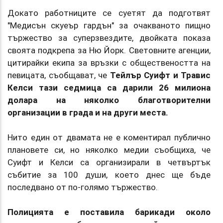
Докато работниците се суетят да подготвят
"Медисън скуеър гардън" за очакваното пищно
тържество за суперзвездите, двойката показа
своята подкрепа за Ню Йорк. Световните агенции,
цитирайки екипа за връзки с обществеността на
певицата, съобщават, че
Тейлър Суифт и Травис
Келси тази седмица са дарили 26 милиона
долара на няколко благотворителни
организации в града и на други места.
Нито един от двамата не е коментирал публично
плановете си, но няколко медии съобщиха, че
Суифт и Келси са организирали в четвъртък
събитие за 100 души, което днес ще бъде
последвано от по-голямо тържество.
Полицията е поставила барикади около