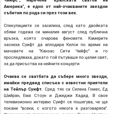
Америка", е едно от най-очакваните звездни
събития по рода си през този век.
Спекулациите се засилиха, след като двойката
обяви годежа си миналия август след публична
връзка, която очарова феновете. Камерите
заснеха Суифт да аплодира Келси по време на
мачовете на "Канзас Сити Чийфс" и го
проследяваха, докато той пътуваше по целия свят,
за да присъства на нейните концерти.
Очаква се сватбата да събере много звезди,
имайки предвид списъка с известни приятели
на Тейлър Суифт.
Сред тях са Селена Гомес, Ед
Шийран, Ема Стоун и Джиджи Хадид. В свое
телевизионно интервю Суифт се пошегува, че ще
покани "всеки, с когото някога е разговаряла".