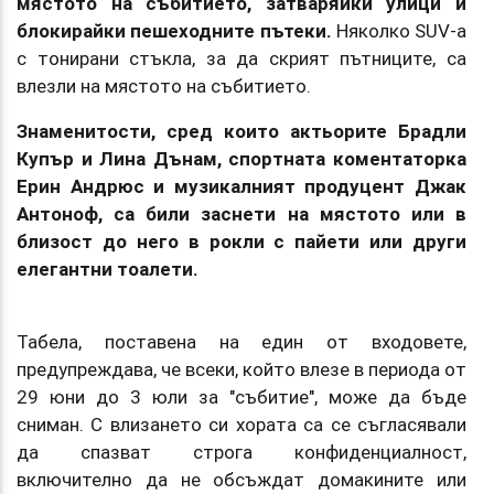
мястото на събитието, затваряйки улици и
блокирайки пешеходните пътеки.
Няколко SUV-а
с тонирани стъкла, за да скрият пътниците, са
влезли на мястото на събитието.
Знаменитости, сред които актьорите Брадли
Купър и Лина Дънам, спортната коментаторка
Ерин Андрюс и музикалният продуцент Джак
Антоноф, са били заснети на мястото или в
близост до него в рокли с пайети или други
елегантни тоалети.
Табела, поставена на един от входовете,
предупреждава, че всеки, който влезе в периода от
29 юни до 3 юли за "събитие", може да бъде
сниман. С влизането си хората са се съгласявали
да спазват строга конфиденциалност,
включително да не обсъждат домакините или