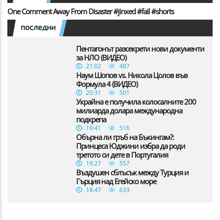
One Comment Away From Disaster #jinxed #fail #shorts
последни
Пентагонът разсекрети нови документи
за НЛО (ВИДЕО)
21:02
487
Наум Шопов vs. Никола Цолов във
Формула 4 (ВИДЕО)
20:31
501
Украйна е получила колосалните 200
милиарда долара международна
подкрепа
19:41
516
Обърна ли гръб на Бъкингам?:
Принцеса Юджини избра да роди
третото си дете в Португалия
19:27
557
Въздушен сблъсък между Турция и
Гърция над Егейско море
18:47
633