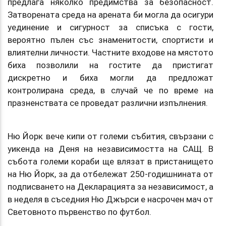
предлага няколко предимства за безопасност.
Затворената среда на арената би могла да осигури
уединение и сигурност за списъка с гости,
вероятно пълен със знаменитости, спортисти и
влиятелни личности. Частните входове на мястото
биха позволили на гостите да пристигат
дискретно и биха могли да предложат
контролирана среда, в случай че по време на
празненствата се проведат различни изпълнения.
Ню Йорк вече кипи от големи събития, свързани с
уикенда на Деня на независимостта на САЩ. В
събота големи кораби ще влязат в пристанището
на Ню Йорк, за да отбележат 250-годишнината от
подписването на Декларацията за независимост, а
в неделя в съседния Ню Джърси е насрочен мач от
Световното първенство по футбол.