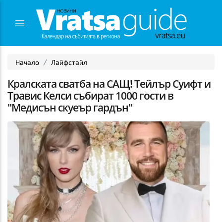
Начало
Лайфстайл
Кралската сватба на САЩ! Тейлър Суифт и
Травис Келси събират 1000 гости в
"Медисън скуеър гардън"