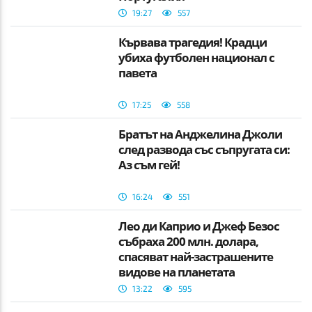
19:27
557
Кървава трагедия! Крадци
убиха футболен национал с
павета
17:25
558
Братът на Анджелина Джоли
след развода със съпругата си:
Аз съм гей!
16:24
551
Лео ди Каприо и Джеф Безос
събраха 200 млн. долара,
спасяват най-застрашените
видове на планетата
13:22
595