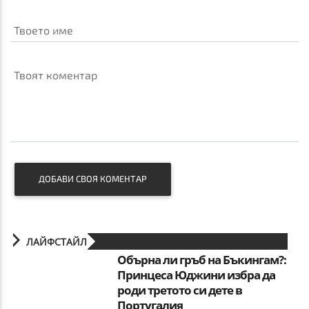
Твоето име
Твоят коментар
ДОБАВИ СВОЯ КОМЕНТАР
ЛАЙФСТАЙЛ
Обърна ли гръб на Бъкингам?:
Принцеса Юджини избра да
роди третото си дете в
Португалия