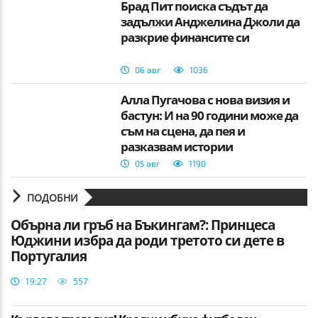
Брад Пит поиска съдът да
задължи Анджелина Джоли да
разкрие финансите си
06 авг
1036
Алла Пугачова с нова визия и
бастун: И на 90 години може да
съм на сцена, да пея и
разказвам истории
05 авг
1190
ПОДОБНИ
Обърна ли гръб на Бъкингам?: Принцеса
Юджини избра да роди третото си дете в
Португалия
19:27
557