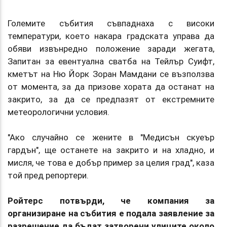
Големите събития съвпаднаха с високи
температури, което накара градската управа да
обяви извънредно положение заради жегата,
Запитан за евентуална сватба на Тейлър Суифт,
кметът на Ню Йорк Зоран Мамдани се възползва
от момента, за да призове хората да останат на
закрито, за да се предпазят от екстремните
метеорологични условия.
"Ако случайно се жените в "Медисън скуеър
гардън", ще останете на закрито и на хладно, и
мисля, че това е добър пример за целия град", каза
той пред репортери.
Ройтерс потвърди, че компания за
организиране на събития е подала заявление за
разрешение да бъдат затворени улиците около