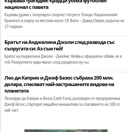
Кървава трагедия! Крадци убиха футболен
национал с павета
Кървава драма с популярен спортист потресе Уганда. Националният
бранител и лидер на местния колос СК Вила – Давид Овори, издъхна на
27-годишн
Братът на Анджелина Джоли след развода със
съпругата си: Аз съм гей!
Братът на Анджелина Джоли – Джеймс Хейвън, официално обяви, че е
гей. Разкритието идва малко след раздялата му със
Лео ди Каприо и Джеф Безос събраха 200 млн.
долара, спасяват най-застрашените видове на
планетата
Леонардо ди Каприо и Bezos Earth Fund, ръководен от предприемача
Джеф Безос, стартират мащабна инициатива за спасяването на 100 от
най-заст