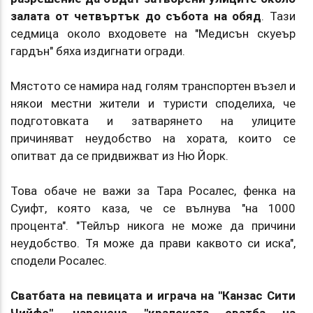
залата от четвъртък до събота на обяд
. Тази
седмица около входовете на "Медисън скуеър
гардън" бяха издигнати огради.
Мястото се намира над голям транспортен възел и
някои местни жители и туристи споделиха, че
подготовката и затварянето на улиците
причиняват неудобство на хората, които се
опитват да се придвижват из Ню Йорк.
Това обаче не важи за Тара Росалес, фенка на
Суифт, която каза, че се вълнува "на 1000
процента". "Тейлър никога не може да причини
неудобство. Тя може да прави каквото си иска",
сподели Росалес.
Сватбата на певицата и играча на "Канзас Сити
Чийфс", наречена "кралската сватба на